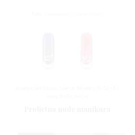
Foto:
@imarninails
;
@amyle.nails
essence Gel Colour, nijanse: 56 red-y To Go i 61
wavy BABY,
Müller
Proljetna nude manikura