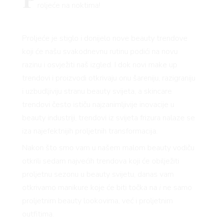
roljeće na noktima!
Proljeće je stiglo i donijelo nove beauty trendove
koji će našu svakodnevnu rutinu podići na novu
razinu i osvježiti naš izgled. I dok novi make up
trendovi i proizvodi otkrivaju onu šareniju, razigraniju
i uzbudljiviju stranu beauty svijeta, a skincare
trendovi često ističu najzanimljivije inovacije u
beauty industriji, trendovi iz svijeta frizura nalaze se
iza najefektnijih proljetnih transformacija.
Nakon što smo vam u našem malom beauty vodiču
otkrili sedam najvećih trendova koji će obilježiti
proljetnu sezonu u beauty svijetu, danas vam
otkrivamo manikure koje će biti točka na
i
ne samo
proljetnim beauty lookovima, već i proljetnim
outfitima.