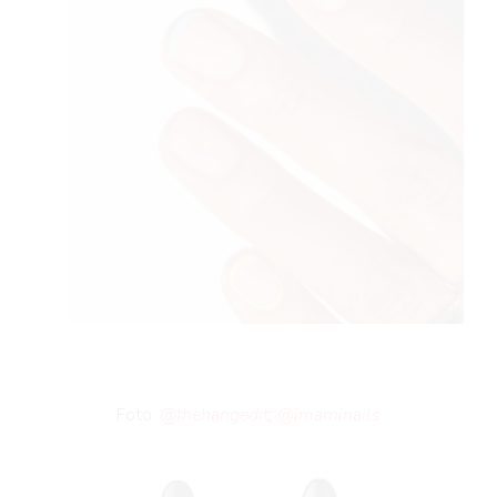
 TIM
FE
Foto:
@thehangedit
;
@imarninails