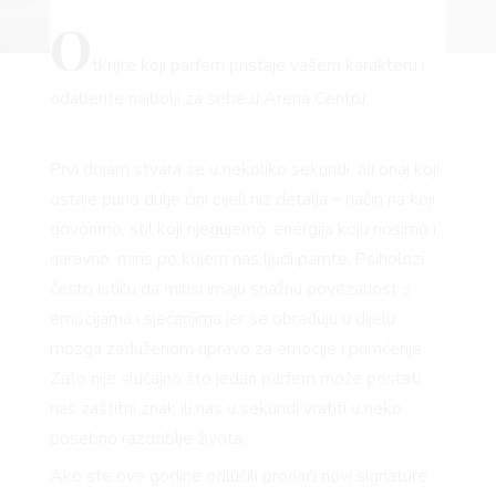
O
tkrijte koji parfem pristaje vašem karakteru i
odaberite najbolji za sebe u Arena Centru
Prvi dojam stvara se u nekoliko sekundi, ali onaj koji
ostaje puno dulje čini cijeli niz detalja – način na koji
govorimo, stil koji njegujemo, energija koju nosimo i,
naravno, miris po kojem nas ljudi pamte. Psiholozi
često ističu da mirisi imaju snažnu povezanost s
emocijama i sjećanjima jer se obrađuju u dijelu
mozga zaduženom upravo za emocije i pamćenje.
Zato nije slučajno što jedan parfem može postati
naš zaštitni znak ili nas u sekundi vratiti u neko
posebno razdoblje života.
Ako ste ove godine odlučili pronaći novi signature