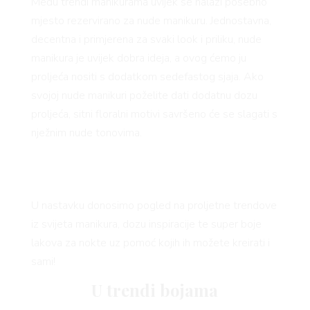
Među trendi manikurama uvijek se nalazi posebno
mjesto rezervirano za nude manikuru. Jednostavna,
decentna i primjerena za svaki look i priliku, nude
manikura je uvijek dobra ideja, a ovog ćemo ju
proljeća nositi s dodatkom sedefastog sjaja. Ako
svojoj nude manikuri poželite dati dodatnu dozu
proljeća, sitni floralni motivi savršeno će se slagati s
nježnim nude tonovima.
U nastavku donosimo pogled na proljetne trendove
iz svijeta manikura, dozu inspiracije te super boje
lakova za nokte uz pomoć kojih ih možete kreirati i
sami!
U trendi bojama