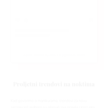
A post shared by Amy Le (@amyle.nails)
Proljetni trendovi na noktima
Kad govorimo o manikurama, trendovi za novu
sezonu još jednom su obrisali sva pravila i kroz igru