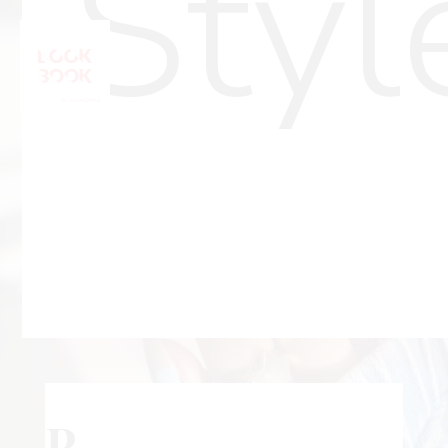
Styl
P