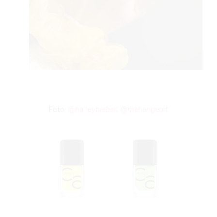
Foto:
@haileybieber
;
@thehangedit