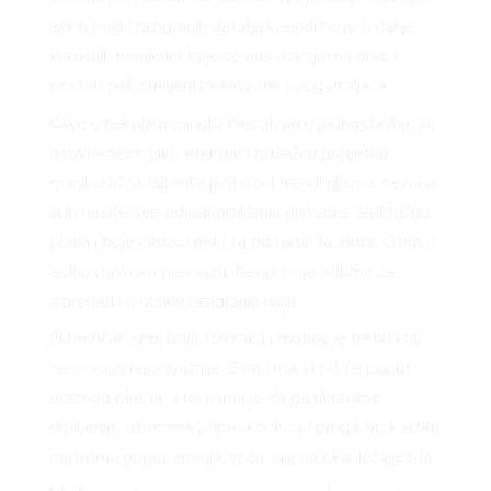
jarkih boja i razigranih detalja kreirali novo izdanje
klasičnih manikura koje će nas osvojiti na prvu i
postati naš omiljeni beauty trik ovog proljeća.
Kako u nekoliko minuta kreirati jako jednostavnu, ali
istovremeno jako efektnu i odvažnu proljetnu
manikuru? Odaberite jednu od trendi nijansa sezona
ili ih nosite sve odjednom! Boja pistacije, električno
plava i boje citrusa neki su od naših favorita. Osim u
jednostavnom premazu, trendi boje odlično će
izgledati i u obliku razigranih linija.
Eklektičan spoj boja, uzoraka i motiva je trend koji
će osvojiti najodvažnije. Svaki nokat bit će poput
praznog platna, a na nama je da ga ukrasimo
omiljenim uzorcima poput kockica i pruga, vrckastim
motivima poput emojia, voća, jaja na oko ili zvijezda.