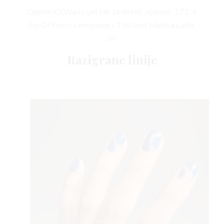
VNI
Catrice ICONails gel lak za nokte, nijanse: 171 A
Sip Of Fresh Lemonade i
150 Iced Matcha Latte,
dm
Razigrane linije
VO