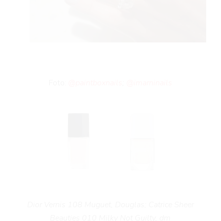
Foto:
@paintboxnails
;
@imarninails
Dior Vernis 108 Muguet, Douglas; Catrice Sheer
Beauties 010 Milky Not Guilty, dm