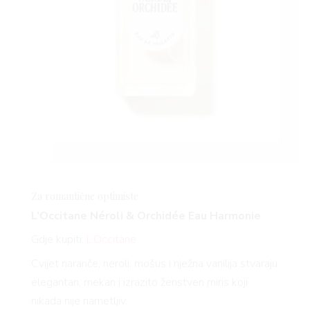
Za romantične optimiste
L’Occitane Néroli & Orchidée Eau Harmonie
Gdje kupiti:
L’Occitane
Cvijet naranče, neroli, mošus i nježna vanilija stvaraju
elegantan, mekan i izrazito ženstven miris koji
nikada nije nametljiv.