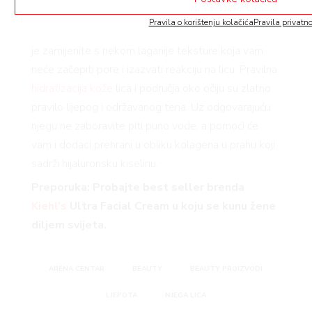
godine samo se mijenjaju teksture krema. Ako ste
Pravila o korištenju kolačića
Pravila privatno
tijekom zime koristili jaču, masniju kremu, u proljeće
je zamijenite s nekom laganije teksture koja vam
neće začepiti pore i izazvati reakciju na licu. Pravilna
hidratizacija kože
lica i područja oko očiju su zlatno
pravilo lijepog i održavanog tena. Uz odgovarajuću
njegu ne zaboravite piti puno vode, a pomoći će
vam i dodaci prehrani u obliku kolagena u prahu koji
sadrži hijaluronsku kiselinu.
Preporuka: Probajte best seller brenda
Kiehl’s
Ultra Facial Cream u koju se kunu žene
diljem svijeta.
ARENA CENTAR
BEAUTY
BEAUTY PROIZVODI
LJEPOTA
NJEGA LICA