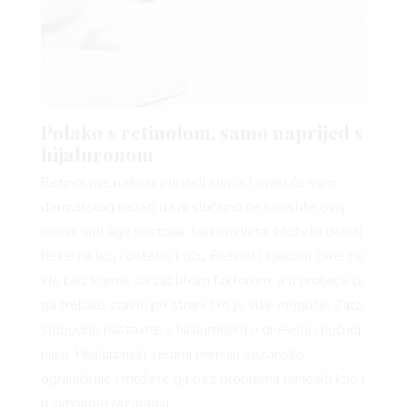
 TIME
FE
Polako s retinolom, samo naprijed s
hijaluronom
Retinol nije najbolji prijatelj sunca i svaki će vam
dermatolog kazati da ni slučajno ne koristite ovaj
moćni anti age sastojak tijekom ljeta. Možete dobiti
AMA
fleke na licu i oštetiti kožu. Retinol i tijekom zime ne
ide bez kreme sa zaštitnim faktorom, a u proljeće bi
ga trebalo staviti po strani što je više moguće. Zato
slobodno nastavite s hijaluronom u dnevnoj i noćnoj
njezi. Hijaluronski serumi nemaju sezonsko
ograničenje i možete ga bez problema nanositi kao i
u zimskom razdoblju.