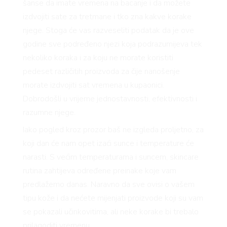
šanse da imate vremena na bacanje i da možete
izdvojiti sate za tretmane i tko zna kakve korake
njege. Stoga će vas razveseliti podatak da je ove
godine sve podređeno njezi koja podrazumijeva tek
nekoliko koraka i za koju ne morate koristiti
pedeset različitih proizvoda za čije nanošenje
morate izdvojiti sat vremena u kupaonici.
Dobrodošli u vrijeme jednostavnosti, efektivnosti i
razumne njege.
Iako pogled kroz prozor baš ne izgleda proljetno, za
koji dan će nam opet izaći sunce i temperature će
narasti. S većim temperaturama i suncem, skincare
rutina zahtijeva određene preinake koje vam
predlažemo danas. Naravno da sve ovisi o vašem
tipu kože i da nećete mijenjati proizvode koji su vam
se pokazali učinkovitima, ali neke korake bi trebalo
prilagoditi vremenu.