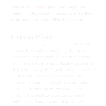
BOOK
Preporuka:
Douglas
parfumerije u ponudi
imaju liniju Revox u kojoj ćete pronaći i odličan
hijaluronski serum po prihvatljivoj cijeni.
AGRAM
Krema sa SPF-om
Ovo doista ne treba posebno naglašavati. Zaštitni
faktor je obavezan tijekom cijele godine i ako
upitate dermatologe, kazat će vam da ga morate
nanositi i kada je vani oblačno i hladno. Sunce danas
RIVATNOSTI
nije isto što sunce prije 20 godina, i šteta na koži
koju izaziva je nemjerljiva s bilo kojim drugim
oštećenjem. Danas doista postoji bezbroj solucija
na tržištu od proizvoda do krema sa zaštitnim
faktorom. Svaki tip kože je uzet u obzir te nije
problem pronaći odgovarajuću njegu za sebe.