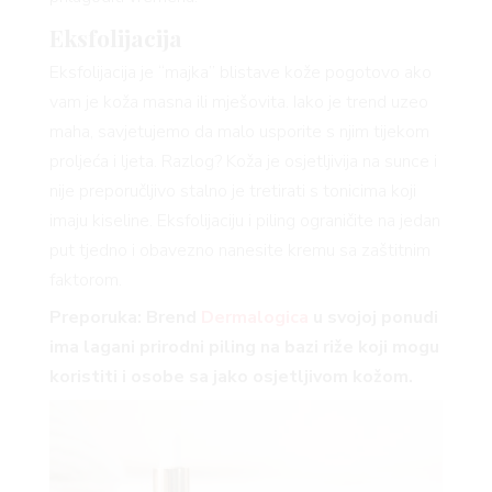
Eksfolijacija
Eksfolijacija je “majka” blistave kože pogotovo ako
VNICA
vam je koža masna ili mješovita. Iako je trend uzeo
maha, savjetujemo da malo usporite s njim tijekom
proljeća i ljeta. Razlog? Koža je osjetljivija na sunce i
nije preporučljivo stalno je tretirati s tonicima koji
VO
imaju kiseline. Eksfolijaciju i piling ograničite na jedan
put tjedno i obavezno nanesite kremu sa zaštitnim
faktorom.
Preporuka: Brend
Dermalogica
u svojoj ponudi
YLE
ima lagani prirodni piling na bazi riže koji mogu
koristiti i osobe sa jako osjetljivom kožom.
 TO