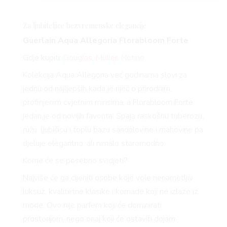
Za ljubiteljice bezvremenske elegancije
Guerlain Aqua Allegoria
Florabloom
Forte
Gdje kupiti:
Douglas
,
Müller
,
Notino
Kolekcija Aqua Allegoria već godinama slovi za
jednu od najljepših kada je riječ o prirodnim,
profinjenim cvjetnim mirisima, a
Florabloom
Forte
jedan je od novijih favorita. Spaja raskošnu tuberozu,
ružu, ljubičicu i toplu bazu sandalovine i mahovine pa
djeluje elegantno, ali nimalo staromodno.
Kome će se posebno svidjeti?
Najviše će ga cijeniti osobe koje vole nenametljiv
luksuz, kvalitetne klasike i komade koji ne izlaze iz
mode. Ovo nije parfem koji će dominirati
prostorijom, nego onaj koji će ostaviti dojam