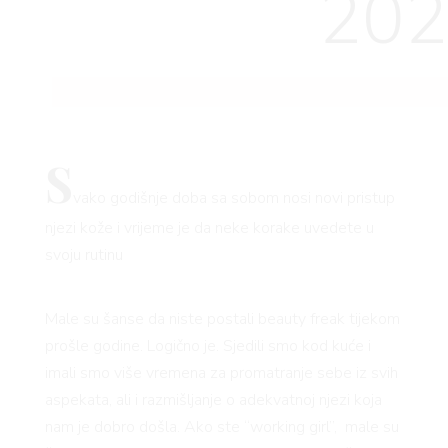
202
S
vako godišnje doba sa sobom nosi novi pristup
njezi kože i vrijeme je da neke korake uvedete u
svoju rutinu
Male su šanse da niste postali beauty freak tijekom
prošle godine. Logično je. Sjedili smo kod kuće i
imali smo više vremena za promatranje sebe iz svih
aspekata, ali i razmišljanje o adekvatnoj njezi koja
nam je dobro došla. Ako ste “working girl”, male su