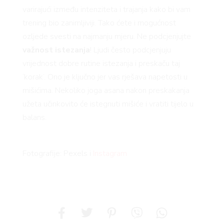
varirajući između intenziteta i trajanja kako bi vam
trening bio zanimljiviji. Tako ćete i mogućnost
ozljede svesti na najmanju mjeru. Ne podcjenjujte
važnost istezanja
! Ljudi često podcjenjuju
vrijednost dobre rutine istezanja i preskaču taj
‘korak’. Ono je ključno jer vas rješava napetosti u
mišićima. Nekoliko joga asana nakon preskakanja
užeta učinkovito će istegnuti mišiće i vratiti tijelo u
balans.
Fotografije: Pexels i
Instagram