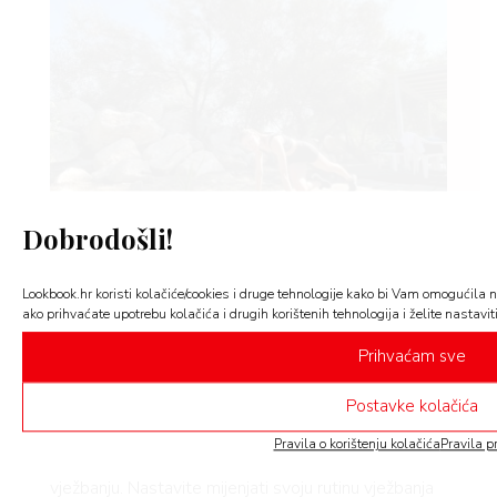
Dobrodošli!
Lookbook.hr koristi kolačiće/cookies i druge tehnologije kako bi Vam omogućila n
ako prihvaćate upotrebu kolačića i drugih korištenih tehnologija i želite nastaviti
Prihvaćam sve
Postavke kolačića
Pravila o korištenju kolačića
Pravila p
Odmor i oporavak
vrlo su važni kada je riječ o
vježbanju. Nastavite mijenjati svoju rutinu vježbanja