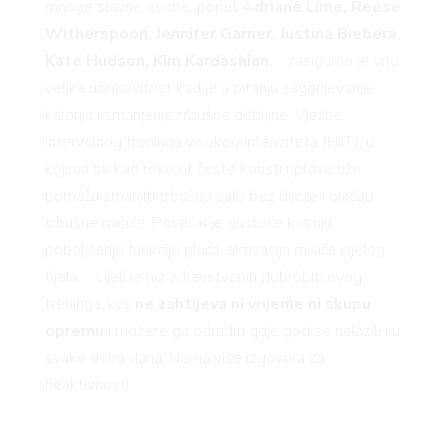
mnoge slavne osobe, poput A
driane Lime, Reese
Witherspoon, Jennifer Garner, Justina Biebera,
Kate Hudson, Kim Kardashian
…, zasigurno je vrlo
velika učinkovitost kad je u pitanju sagorijevanje
kalorija i smanjenje trbušne debljine. Vježbe
intervalnog treninga visokog intenziteta (HIIT), u
kojima se kao rekvizit često koristi upravo uže,
pomažu smanjiti trbušno salo bez dijete i ojačati
trbušne mišiće. Povećanje gustoće kostiju,
poboljšanje funkcije pluća, aktivacija mišića cijelog
tijela…, cijeli je niz zdravstvenih dobrobiti ovog
treninga, koji
ne zahtijeva ni vrijeme ni skupu
opremu
i možete ga odraditi gdje god se nalazili i u
svako doba dana. Nema više izgovora za
neaktivnost!