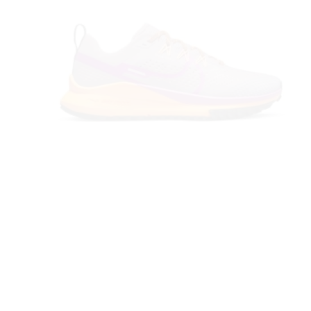
 TO
 TIME
FE