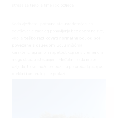
stresa za tijelo, a time i do ozljeda.
Kada vježbate i potpuno ste usredotočeni na
dovršavanje zadnjeg ponavljanja bez obzira na sve,
vrlo je
teško razlikovati normalnu bol od boli
povezane s ozljedom
. Bol u mišićima
karakteriziraju umor i napetost koji se s vremenom
mogu ublažiti istezanjem. Međutim, kada imate
ozljedu, to se može prepoznati po probadajućoj boli,
oteklini i umoru koji ne prolazi.