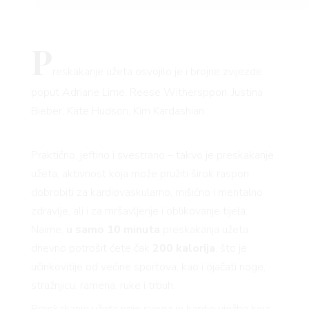
P
reskakanje užeta osvojilo je i brojne zvijezde
poput Adriane Lime, Reese Withersppon, Justina
Bieber, Kate Hudson, Kim Kardashian…
Praktično, jeftino i svestrano – takvo je preskakanje
užeta, aktivnost koja može pružiti širok raspon
dobrobiti za kardiovaskularno, mišićno i mentalno
zdravlje, ali i za mršavljenje i oblikovanje tijela.
Naime,
u samo 10 minuta
preskakanja užeta
dnevno potrošit ćete čak
200 kalorija
, što je
učinkovitije od većine sportova, kao i ojačati noge,
stražnjicu, ramena, ruke i trbuh.
Preskakanje užeta prije svega je kardio vježba koja