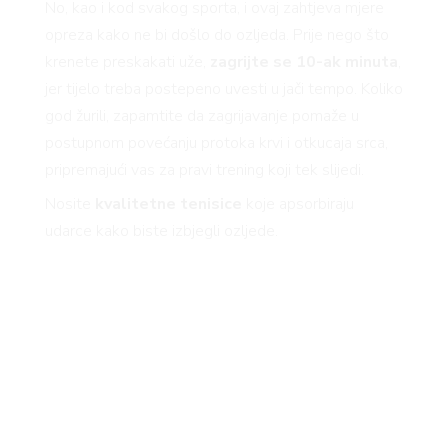
No, kao i kod svakog sporta, i ovaj zahtjeva mjere
VNICA
opreza kako ne bi došlo do ozljeda. Prije nego što
krenete preskakati uže,
zagrijte se 10-ak minuta
,
jer tijelo treba postepeno uvesti u jači tempo. Koliko
god žurili, zapamtite da zagrijavanje pomaže u
postupnom povećanju protoka krvi i otkucaja srca,
VO
pripremajući vas za pravi trening koji tek slijedi.
Nosite
kvalitetne tenisice
koje apsorbiraju
udarce kako biste izbjegli ozljede.
YLE