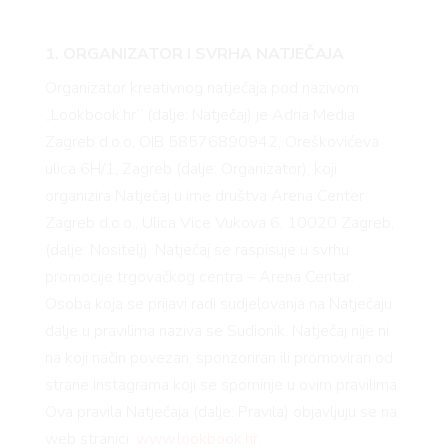
1. ORGANIZATOR I SVRHA NATJEČAJA
Organizator kreativnog natječaja pod nazivom
„Lookbook.hr” (dalje: Natječaj) je Adria Media
Zagreb d.o.o, OIB 58576890942, Oreškovićeva
ulica 6H/1, Zagreb (dalje: Organizator), koji
organizira Natječaj u ime društva Arena Center
Zagreb d.o.o., Ulica Vice Vukova 6, 10020 Zagreb,
(dalje: Nositelj). Natječaj se raspisuje u svrhu
promocije trgovačkog centra – Arena Centar.
Osoba koja se prijavi radi sudjelovanja na Natječaju
dalje u pravilima naziva se Sudionik. Natječaj nije ni
na koji način povezan, sponzoriran ili promoviran od
strane Instagrama koji se spominje u ovim pravilima.
Ova pravila Natječaja (dalje: Pravila) objavljuju se na
web stranici:
www.lookbook.hr
.