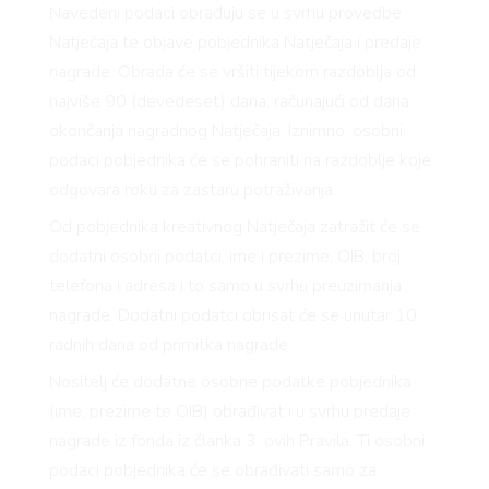
Navedeni podaci obrađuju se u svrhu provedbe
Natječaja te objave pobjednika Natječaja i predaje
nagrade. Obrada će se vršiti tijekom razdoblja od
najviše 90 (devedeset) dana, računajući od dana
RIVAT
okončanja nagradnog Natječaja. Iznimno, osobni
podaci pobjednika će se pohraniti na razdoblje koje
odgovara roku za zastaru potraživanja.
Od pobjednika kreativnog Natječaja zatražit će se
dodatni osobni podatci, ime i prezime, OIB, broj
telefona i adresa i to samo u svrhu preuzimanja
nagrade. Dodatni podatci obrisat će se unutar 10
radnih dana od primitka nagrade.
Nositelj će dodatne osobne podatke pobjednika
(ime, prezime te OIB) obrađivat i u svrhu predaje
nagrade iz fonda iz članka 3. ovih Pravila. Ti osobni
podaci pobjednika će se obrađivati samo za