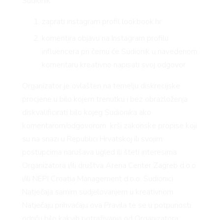
Sudionik:
zaprati instagram profil lookbook.hr
komentira objavu na Instagram profilu
influencera pri čemu će Sudionik u navedenom
komentaru kreativno napisati svoj odgovor
Organizator je ovlašten na temelju diskrecijske
procjene u bilo kojem trenutku i bez obrazloženja
diskvalificirati bilo kojeg Sudionika ako
komentarom/odgovorom krši zakonske propise koji
su na snazi u Republici Hrvatskoj ili svojim
postupcima narušava ugled ili šteti interesima
Organizatora i/ili društva Arena Center Zagreb d.o.o.
i/ili NEPI Croatia Management d.o.o. Sudionici
Natječaja samim sudjelovanjem u kreativnom
Natječaju prihvaćaju ova Pravila te se u potpunosti
odriču bilo kakvih potraživanja od Organizatora,