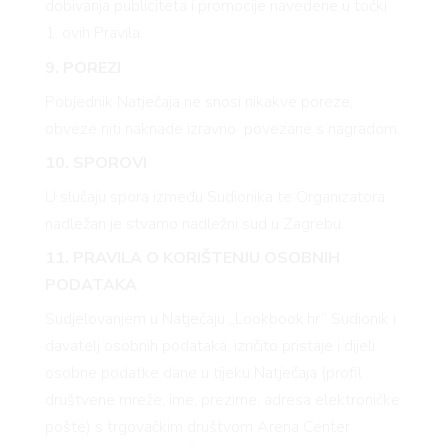
dobivanja publiciteta i promocije navedene u točki
1. ovih Pravila.
9. POREZI
Pobjednik Natječaja ne snosi nikakve poreze,
AMA
obveze niti naknade izravno povezane s nagradom.
10. SPOROVI
U slučaju spora između Sudionika te Organizatora
nadležan je stvarno nadležni sud u Zagrebu.
11. PRAVILA O KORIŠTENJU OSOBNIH
PODATAKA
Sudjelovanjem u Natječaju „Lookbook.hr“ Sudionik i
davatelj osobnih podataka, izričito pristaje i dijeli
osobne podatke dane u tijeku Natječaja (profil
društvene mreže, ime, prezime, adresa elektroničke
pošte) s trgovačkim društvom Arena Center