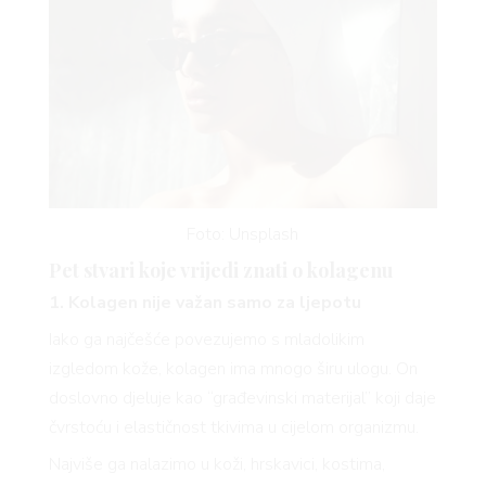
Foto: Unsplash
Pet stvari koje vrijedi znati o kolagenu
1. Kolagen nije važan samo za ljepotu
Iako ga najčešće povezujemo s mladolikim
izgledom kože, kolagen ima mnogo širu ulogu. On
doslovno djeluje kao “građevinski materijal” koji daje
čvrstoću i elastičnost tkivima u cijelom organizmu.
Najviše ga nalazimo u koži, hrskavici, kostima,