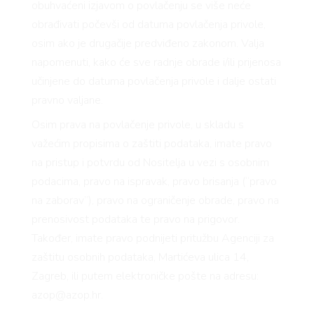
obuhvaćeni izjavom o povlačenju se više neće
obrađivati počevši od datuma povlačenja privole,
osim ako je drugačije predviđeno zakonom. Valja
napomenuti, kako će sve radnje obrade i/ili prijenosa
učinjene do datuma povlačenja privole i dalje ostati
pravno valjane.
Osim prava na povlačenje privole, u skladu s
važećim propisima o zaštiti podataka, imate pravo
na pristup i potvrdu od Nositelja u vezi s osobnim
podacima, pravo na ispravak, pravo brisanja (“pravo
na zaborav”), pravo na ograničenje obrade, pravo na
prenosivost podataka te pravo na prigovor.
Također, imate pravo podnijeti pritužbu Agenciji za
zaštitu osobnih podataka, Martićeva ulica 14,
Zagreb, ili putem elektroničke pošte na adresu:
azop@azop.hr.