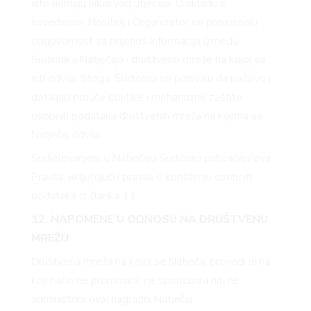
iste nemaju nikakvog utjecaja. U skladu s
navedenim, Nositelj i Organizator ne preuzimaju
odgovornost za prijenos informacija između
Sudionika Natječaja i društvene mreže na kojoj se
isti odvija. Stoga, Sudionici se pozivaju da pažljivo i
detaljno prouče politike i mehanizme zaštite
osobnih podataka društvenih mreža na kojima se
Natječaj odvija.
Sudjelovanjem u Natječaju Sudionici prihvaćaju ova
Pravila, uključujući i pravila o korištenju osobnih
podataka iz članka 11.
12. NAPOMENE U ODNOSU NA DRUŠTVENU
MREŽU
Društvena mreža na kojoj se Natječaj provodi ni na
koji način ne promovira, ne sponzorira niti ne
administrira ovaj nagradni Natječaj.