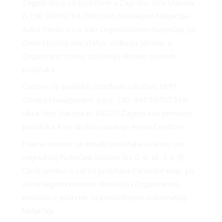
BOOK
Zagreb d.o.o sa sjedištem u Zagrebu, Vice Vukova
6, OIB: 83997642580 kao Nositeljem Natječaja i
Adria Media d.o.o. kao Organizatorom Natječaja, pri
čemu Nositelj ima status voditelja obrade, a
Organizator status izvršitelja obrade osobnih
podataka.
Osobne će podatke obrađivati i društvo NEPI
Croatia Management d.o.o., OIB: 94739707578,
Ulica Vice Vukova 6, 10020 Zagreb kao primatelj
podataka, koje društvo upravlja Arena Centrom.
AGRA
Pravnu osnovu za obradu podataka u okviru ove
nagradnog Natječaja načelno čini čl. 6. st. 1. t. (f)
Opće uredbe o zaštiti podataka Europske unije, pri
čemu legitimni interes Nositelja i Organizatora
proizlazi iz potrebe za provođenjem pokrenutog
Natječaja.