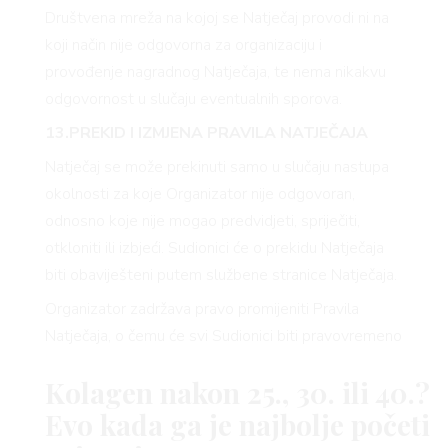
Društvena mreža na kojoj se Natječaj provodi ni na
koji način nije odgovorna za organizaciju i
provođenje nagradnog Natječaja, te nema nikakvu
odgovornost u slučaju eventualnih sporova.
13.PREKID I IZMJENA PRAVILA NATJEČAJA
Natječaj se može prekinuti samo u slučaju nastupa
okolnosti za koje Organizator nije odgovoran,
odnosno koje nije mogao predvidjeti, spriječiti,
otkloniti ili izbjeći. Sudionici će o prekidu Natječaja
biti obaviješteni putem službene stranice Natječaja.
Organizator zadržava pravo promijeniti Pravila
Natječaja, o čemu će svi Sudionici biti pravovremeno
obaviješteni putem službene stranice Natječaja.
Kolagen nakon 25., 30. ili 40.?
Evo kada ga je najbolje početi
ARENA CENTAR
ARENA PARK