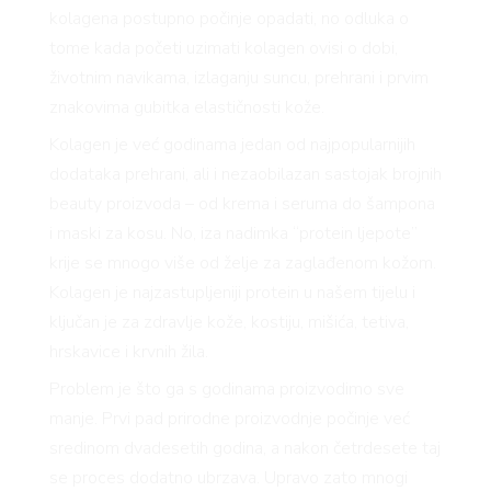
kolagena postupno počinje opadati, no odluka o
tome kada početi uzimati kolagen ovisi o dobi,
životnim navikama, izlaganju suncu, prehrani i prvim
znakovima gubitka elastičnosti kože.
Kolagen je već godinama jedan od najpopularnijih
dodataka prehrani, ali i nezaobilazan sastojak brojnih
beauty proizvoda – od krema i seruma do šampona
i maski za kosu. No, iza nadimka “protein ljepote”
krije se mnogo više od želje za zaglađenom kožom.
Kolagen je najzastupljeniji protein u našem tijelu i
ključan je za zdravlje kože, kostiju, mišića, tetiva,
hrskavice i krvnih žila.
Problem je što ga s godinama proizvodimo sve
manje. Prvi pad prirodne proizvodnje počinje već
sredinom dvadesetih godina, a nakon četrdesete taj
se proces dodatno ubrzava. Upravo zato mnogi