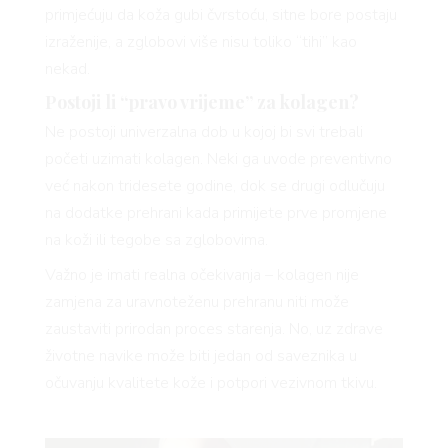
primjećuju da koža gubi čvrstoću, sitne bore postaju
izraženije, a zglobovi više nisu toliko “tihi” kao
nekad.
Postoji li “pravo vrijeme” za kolagen?
Ne postoji univerzalna dob u kojoj bi svi trebali
početi uzimati kolagen. Neki ga uvode preventivno
već nakon tridesete godine, dok se drugi odlučuju
na dodatke prehrani kada primijete prve promjene
na koži ili tegobe sa zglobovima.
Važno je imati realna očekivanja – kolagen nije
zamjena za uravnoteženu prehranu niti može
zaustaviti prirodan proces starenja. No, uz zdrave
životne navike može biti jedan od saveznika u
očuvanju kvalitete kože i potpori vezivnom tkivu.