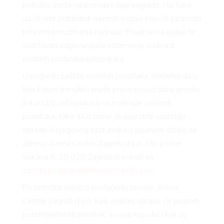
potrebu izvršenja primopredaje nagrade, i to tako
da će iste pobjednik navesti u izjavi koju će potpisati
prilikom preuzimanja nagrade. Predmetna izjava će
sadržavati odgovarajuće informacije o obradi
osobnih podataka pobjednika.
U pogledu zaštite osobnih podataka, ističemo da u
bilo kojem trenutku imate pravo povući danu privolu
ili koristiti vaša prava u vezi obrade osobnih
podataka, tako da o tome obavijestite voditelja
obrade ili njegovog zastupnika u pisanom obliku na
adresu: Arena Center Zagreb d.o.o., Ulica Vice
Vukova 6, 10 020 Zagreb ili e-mail na
zastita.podataka@nepirockcastle.com
.
Po primitku izjave o povlačenju privole, Arena
Center Zagreb d.o.o. kao voditelj obrade će pisanim
putem potvrditi primitak, a osobni podaci koji su