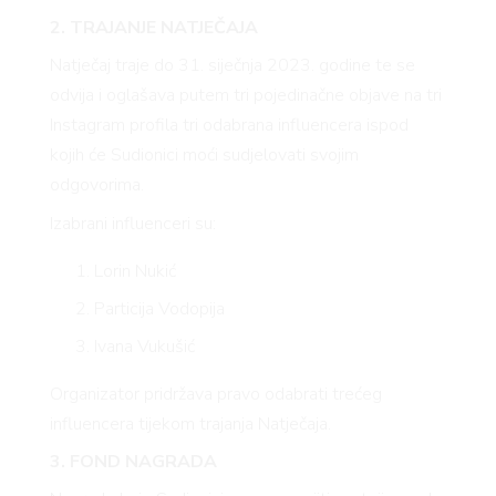
2. TRAJANJE NATJEČAJA
Natječaj traje do 31. siječnja 2023. godine te se
odvija i oglašava putem tri pojedinačne objave na tri
Instagram profila tri odabrana influencera ispod
kojih će Sudionici moći sudjelovati svojim
odgovorima.
Izabrani influenceri su:
Lorin Nukić
Particija Vodopija
Ivana Vukušić
Organizator pridržava pravo odabrati trećeg
influencera tijekom trajanja Natječaja.
3. FOND NAGRADA