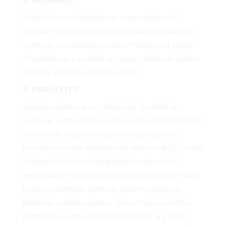
 TO
7. NAGRADE
Sudionici ovog Natječaja ne mogu zahtijevati
nagrade u većim količinama ili drukčije nagrade od
onih koje su navedene u ovim Pravilima od strane
Organizatora, a osobito ne mogu zahtijevati isplatu
 TIME
novčane protuvrijednosti nagrade.
8. PUBLICITET
Sudjelovanjem u ovom Natječaju, Sudionik je
suglasan i prihvaća da se njegovi kreativni materijali
(komentari, odgovori i objave) mogu objaviti i
koristiti od strane Nositelja i/ili društva NEPI Croatia
FE
Management d.o.o. neograničeno vremenski i
teritorijalno. Sudionik Natječaja prihvaća da se takvi
kreativni materijali dobiveni tijekom prijave na
Natječaj i sudjelovanjem u njemu mogu koristiti u
promotivne svrhe od strane Nositelja, a s ciljem