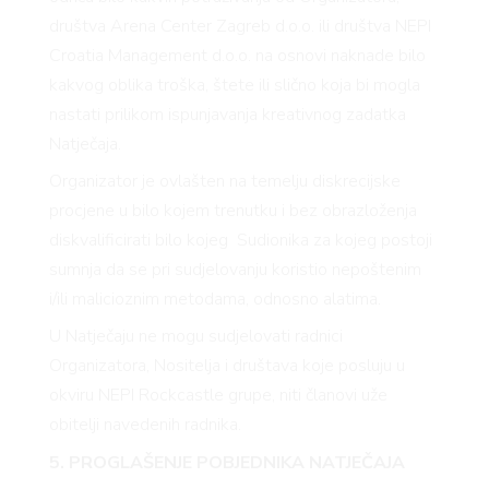
društva Arena Center Zagreb d.o.o. ili društva NEPI
Croatia Management d.o.o. na osnovi naknade bilo
kakvog oblika troška, štete ili slično koja bi mogla
nastati prilikom ispunjavanja kreativnog zadatka
Natječaja.
Organizator je ovlašten na temelju diskrecijske
procjene u bilo kojem trenutku i bez obrazloženja
diskvalificirati bilo kojeg Sudionika za kojeg postoji
sumnja da se pri sudjelovanju koristio nepoštenim
i/ili malicioznim metodama, odnosno alatima.
U Natječaju ne mogu sudjelovati radnici
Organizatora, Nositelja i društava koje posluju u
okviru NEPI Rockcastle grupe, niti članovi uže
obitelji navedenih radnika.
5. PROGLAŠENJE POBJEDNIKA NATJEČAJA