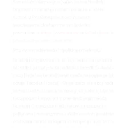
Sve ostale informacije o načinu na koji Nositelj i
Organizator obrađuju osobne podatke možete
doznati u Pravilima privatnosti i pravnim
napomenama, dostupnima na sljedećim
poveznicama:
https://www.arenacentar.hr/hr/pravila-
privatnosti-pravne-napomene
http://www.adriamedia.hr/politika-privatnosti/
Nositelj i Organizator ni na koji način nisu upoznati
niti sudjeluju u prijenosu podataka između Sudionika
ovog Natječaja te društvenih mreža na kojima se isti
odvija. Također, Nositelj i Organizator ni na koji način
nemaju uvid niti utjecaj na opseg niti svrhe u koje se
takvi podaci koriste od strane društvenih mreža.
Nositelj i Organizator ističu kako nisu upoznati s
politikama i mehanizmima zaštite osobnih podataka
društvenih mreža na kojima se Natječaj odvija te na