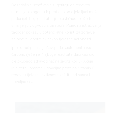
Dosadašnja istraživanja sugeriraju da redovito
uzimanje kolagenskih peptida kod dijela ljudi može
pridonijeti boljoj hidrataciji i elastičnosti kože te
smanjenju vidljivosti sitnih bora. Pojedina istraživanja
također pokazuju potencijalne koristi za zdravlje
zglobova i oporavak nakon tjelesne aktivnosti.
Ipak, stručnjaci naglašavaju da suplementi nisu
čarobno rješenje. Najbolje rezultate daju kao dio
cjelokupnog zdravog načina života koji uključuje
kvalitetnu prehranu, dovoljno proteina, vitamin C,
redovitu tjelesnu aktivnost, zaštitu od sunca i
dovoljno sna.