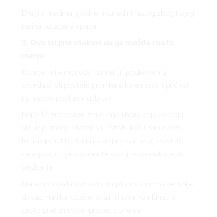
Drugim riječima, godine nisu jedini razlog zbog kojeg
razina kolagena opada.
3. Ovo su prvi znakovi da ga možda imate
manje
Kolagen nije moguće “izmjeriti” pogledom u
ogledalo, ali postoje promjene koje mogu upućivati
na njegov postupni gubitak.
Najčešći znakovi su finije linije i bore koje postaju
vidljivije, manje elastičnu i čvrstu kožu, suhu kožu,
lomljivije nokte, tanju i slabiju kosu, ukočenost ili
nelagodu u zglobovima te sporiji oporavak nakon
vježbanja.
Naravno, nijedan od ovih simptoma sam po sebi nije
dokaz manjka kolagena, ali njihova kombinacija
često prati prirodan proces starenja.