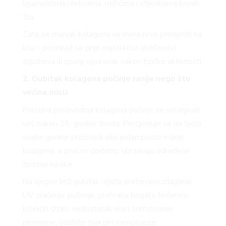
ligamentima i tetivama, mišićima i stijenkama krvnih
žila.
Zato se manjak kolagena ne mora prvo primijetiti na
licu – ponekad se prije osjeti kroz ukočenost
zglobova ili sporiji oporavak nakon fizičke aktivnosti.
2. Gubitak kolagena počinje ranije nego što
većina misli
Prirodna proizvodnja kolagena počinje se smanjivati
već nakon 25. godine života. Procjenjuje se da tijelo
svake godine proizvodi oko jedan posto manje
kolagena, a proces dodatno ubrzavaju određene
životne navike.
Na njegov brži gubitak utječu pretjerano izlaganje
UV zračenju, pušenje, prehrana bogata šećerom,
kronični stres, nedostatak sna i hormonalne
promjene, osobito tijekom menopauze.