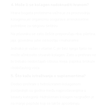
4. Može li se kolagen nadoknaditi hranom?
Hrana bogata proteinima važna je za proizvodnju
kolagena jer organizmu osigurava aminokiseline
potrebne za njegovu sintezu.
Na jelovniku se zato češće preporučuju riba, piletina,
jaja, govedina, juhe od kostiju i mahunarke.
Jednako je važan i vitamin C jer bez njega tijelo ne
može učinkovito stvarati kolagen. Zato u prehrani ne
bi trebalo nedostajati citrusa, kivija, paprika, brokule
i bobičastog voća.
5. Što kažu istraživanja o suplementima?
Dodaci prehrani s hidroliziranim kolagenom
posljednjih su godina među najprodavanijima u
beauty kategoriji. Hidrolizirani kolagen razgrađen je
na manje peptide koji se lakše apsorbiraju.