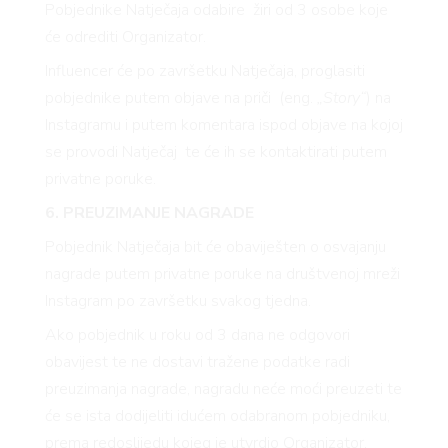
Pobjednike Natječaja odabire žiri od 3 osobe koje
će odrediti Organizator.
Influencer će po završetku Natječaja, proglasiti
pobjednike putem objave na priči (eng.
„Story“
) na
Instagramu i putem komentara ispod objave na kojoj
se provodi Natječaj te će ih se kontaktirati putem
privatne poruke.
6. PREUZIMANJE NAGRADE
Pobjednik Natječaja bit će obaviješten o osvajanju
nagrade putem privatne poruke na društvenoj mreži
VNIC
Instagram po završetku svakog tjedna.
Ako pobjednik u roku od 3 dana ne odgovori
obavijest te ne dostavi tražene podatke radi
preuzimanja nagrade, nagradu neće moći preuzeti te
će se ista dodijeliti idućem odabranom pobjedniku,
prema redoslijedu kojeg je utvrdio Organizator.