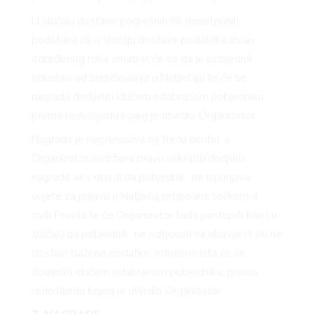
VO
U slučaju dostave pogrešnih i/ili nepotpunih
podataka i/ili u slučaju dostave podataka izvan
određenog roka smatrat će se da je pobjednik
odustao od sudjelovanja u Natječaju te će se
nagrada dodijeliti idućem odabranom pobjedniku,
prema redoslijedu kojeg je utvrdio Organizator.
Nagrada je neprenosiva na treću osobu, a
YLE
Organizator zadržava pravo uskratiti dodjelu
nagrade ako utvrdi da pobjednik ne ispunjava
uvjete za prijavu u Natječaj propisane točkom 4.
ovih Pravila te će Organizator tada postupiti kao i u
slučaju da pobjednik ne odgovori na obavijest i/ili ne
dostavi tražene podatke, odnosno ista će se
dodijeliti idućem odabranom pobjedniku, prema
redoslijedu kojeg je utvrdio Organizator.