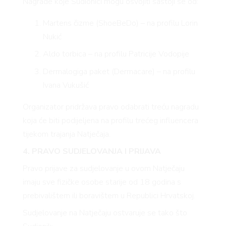
Nagrade koje Sudionici mogu osvojiti sastoji se od:
Martens čizme (ShoeBeDo) – na profilu Lorin
Nukić
Aldo torbica – na profilu Patricije Vodopije
Dermalogiga paket (Dermacare) – na profilu
Ivana Vukušić
Organizator pridržava pravo odabrati treću nagradu
koja će biti podijeljena na profilu trećeg influencera
tijekom trajanja Natječaja.
4. PRAVO SUDJELOVANJA I PRIJAVA
Pravo prijave za sudjelovanje u ovom Natječaju
imaju sve fizičke osobe starije od 18 godina s
prebivalištem ili boravištem u Republici Hrvatskoj.
Sudjelovanje na Natječaju ostvaruje se tako što