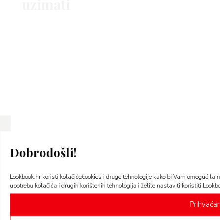
uzimati
PRAVILA KREATIVNOG NATJEČAJA
Dobrodošli!
Life
Lookbook.hr koristi kolačiće/cookies i druge tehnologije kako bi Vam omogućila n
upotrebu kolačića i drugih korištenih tehnologija i želite nastaviti koristiti Lookb
Prihvaća