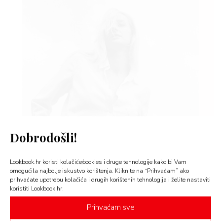
YLE
 TO
 TIME
Dobrodošli!
FE
Lookbook.hr koristi kolačiće/cookies i druge tehnologije kako bi Vam
omogućila najbolje iskustvo korištenja. Kliknite na “Prihvaćam” ako
prihvaćate upotrebu kolačića i drugih korištenih tehnologija i želite nastaviti
koristiti Lookbook.hr.
Rođendan mi je…
Prihvaćam sve
…12. studenog