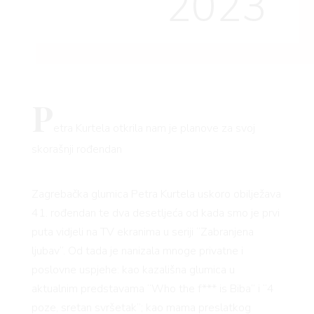
2023
P
etra Kurtela otkrila nam je planove za svoj
skorašnji rođendan
Zagrebačka glumica Petra Kurtela uskoro obilježava
41. rođendan te dva desetljeća od kada smo je prvi
puta vidjeli na TV ekranima u seriji “Zabranjena
ljubav”. Od tada je nanizala mnoge privatne i
poslovne uspjehe: kao kazališna glumica u
aktualnim predstavama “Who the f*** is Biba” i “4
poze, sretan svršetak”; kao mama preslatkog