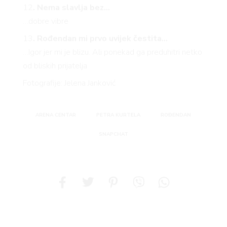
12
. Nema slavlja bez…
…dobre vibre
13
. Rođendan mi prvo uvijek čestita…
…Igor jer mi je blizu. Ali ponekad ga preduhitri netko
od bliskih prijatelja
Fotografije: Jelena Janković
ARENA CENTAR
PETRA KURTELA
ROĐENDAN
SNAPCHAT