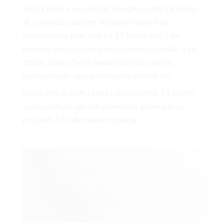
sinčića Relje; kao zvijezda mnogih modnih kampanja,
ali i snimajući zabavne instagram videe koje
svakodnevno prati više od 37 tisuća ljudi. I, da,
nedavno smo se uvjerili da zna dobro i plesati, a još
otprije znamo Petrin nadahnjujuć stav prema
održivoj modi i njezi prirodnom kozmetikom.
Stoga smo u tjednu kada i obilježavamo
13 sretnih
godina
, odlučili ugostiti plavokosu glumicu te joj
postaviti 13 rođendanskih pitanja.
VNICA
VO