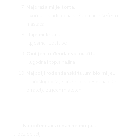
Najdraža mi je torta…
…voćna ili sladoledna sa što manje šećera i
maslaca
Daje mi krila…
…pjesma “Let it be”
Omiljeni rođendanski outfit…
…ugodna i topla haljina
Najbolji rođendanski tulum bio mi je…
… prošlogodišnje druženje s deset nabližih
prijatelja za jednim stolom
11
. Na rođendanski dan ne mogu…
…bez obitelji