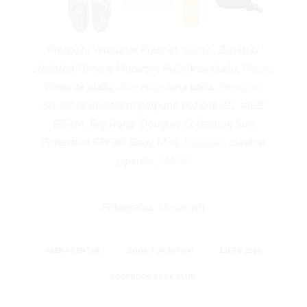
Prenosni ventilator Platinet,
Elipso
; Zanatski
sladoled Torterie Macaron; Ručnik za plažu,
Pepco
;
Torba za plažu,
Ale-Hop
; Jana voda,
Interspar
;
Slušalice bluetooth potpuno bežične JBL VIBE
BEAM, Big Bang; Douglas Collection Sun
Protection SPF30 Body Mist,
Douglas
; Gextop
japanke,
MASS
Fotografija: Unsplash
ARENA CENTAR
BOOK TOK HITOVI
LJETO 2026
LOOKBOOK BOOK KLUB