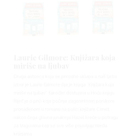
Laurie Gilmore: Knjižara koja
VNICA
miriše na ljubav
Druga autorica koja se prirodno uklapa u naš ljetni
izbor je Laurie Gilmore čija je knjiga “Knjižara koja
miriše na ljubav” također dostupna u Hoću knjigu.
Riječ je o priči koja počinje zagonetnom porukom
pronađenom u romanu na polici knjižare Cimet,
VO
nakon čega glavna junakinja Hazel kreće u potragu
za tragovima koji se sve više pojavljuju među
knjigama.