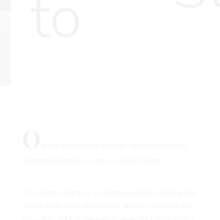
to
O
tkrijte koji parfem pristaje vašem karakteru i
odaberite najbolji za sebe u Arena Centru
Prvi dojam stvara se u nekoliko sekundi, ali onaj koji
ostaje puno dulje čini cijeli niz detalja – način na koji
govorimo, stil koji njegujemo, energija koju nosimo i,