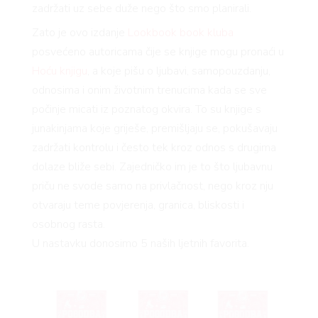
zadržati uz sebe duže nego što smo planirali.
Zato je ovo izdanje
Lookbook book kluba
posvećeno autoricama čije se knjige mogu pronaći u
Hoću knjigu
, a koje pišu o ljubavi, samopouzdanju,
odnosima i onim životnim trenucima kada se sve
počinje micati iz poznatog okvira. To su knjige s
junakinjama koje griješe, premišljaju se, pokušavaju
zadržati kontrolu i često tek kroz odnos s drugima
dolaze bliže sebi. Zajedničko im je to što ljubavnu
priču ne svode samo na privlačnost, nego kroz nju
otvaraju teme povjerenja, granica, bliskosti i
osobnog rasta.
U nastavku donosimo 5 naših ljetnih favorita.