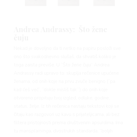
 TIME
FE
Andrea Andrassy: Što žene
čuju
Nekad je dovoljno da ti netko na papiru posloži sve
ono što svakodnevno slušaš, da shvatiš koliko je
toga zaista previše. U “Što žene čuju” Andrea
Andrassy radi upravo to: skuplja rečenice upućene
ženama, od onih koje na prvu zvuče benigno (“pa
AMA
kad ćeš već”, “dokle misliš tak’”) do onih koje
otvoreno propituju tvoj izgled, odluke, godine,
status, želje. Iz tih rečenica nastaju tekstovi koji se
čitaju kao razgovori uz kavu s prijateljicama, ali bez
filtera pristojnosti prema društvenim apsurdima. Ima
tu
mansplaininga
, dvostrukih standarda, “boljih