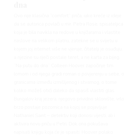
dna
Ovo nije klasična “comfort” priča, iako kreće iz ideje
da se autorica povlači u mir. Petra Rose, spisateljica
koja je bila navikla na redove u knjižarama i vlastite
naslove na velikom platnu, zatekne se u svijetu u
kojem joj internet više ne vjeruje, čitatelji je osuđuju,
a njezine su riječi postale teret, a ne karta za bijeg.
“Na putu do dna” Colleen Hoover započinje tim
lomom i od njega gradi roman o povjerenju u sebe, o
granicama između izmišljenog i stvarnog, o tome
koliko možeš otići daleko da spasiš vlastiti glas.
Bungalov kraj jezera, njegovo prividno sklonište, vrlo
brzo postaje pozornica na kojoj se pojavljuje
Nathaniel Saint – detektiv koji donosi vijesti, ali i
aktivira novu priču u Petri. Dok ona pokušava
napisati knjigu koja će je spasiti, Hoover polako