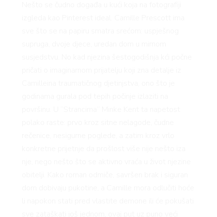
Nešto se čudno događa u kući koja na fotografiji
izgleda kao Pinterest ideal. Camille Prescott ima
sve što se na papiru smatra srećom: uspješnog
supruga, dvoje djece, uredan dom u mirnom
susjedstvu. No kad njezina šestogodišnja kći počne
RIVATN
pričati o imaginarnom prijatelju koji zna detalje iz
Camilleina traumatičnog djetinjstva, ono što je
godinama gurala pod tepih počinje izlaziti na
površinu. U “Strancima” Minke Kent ta napetost
polako raste: prvo kroz sitne nelagode, čudne
rečenice, nesigurne poglede, a zatim kroz vrlo
konkretne prijetnje da prošlost više nije nešto iza
nje, nego nešto što se aktivno vraća u život njezine
obitelji. Kako roman odmiče, savršen brak i siguran
dom dobivaju pukotine, a Camille mora odlučiti hoće
li napokon stati pred vlastite demone ili će pokušati
sve zataškati još jednom, ovaj put uz puno veći