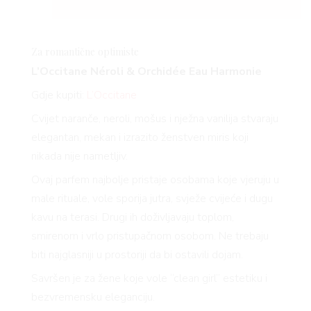
Za romantične optimiste
L’Occitane Néroli & Orchidée Eau Harmonie
Gdje kupiti:
L’Occitane
Cvijet naranče, neroli, mošus i nježna vanilija stvaraju
elegantan, mekan i izrazito ženstven miris koji
nikada nije nametljiv.
Ovaj parfem najbolje pristaje osobama koje vjeruju u
male rituale, vole sporija jutra, svježe cvijeće i dugu
kavu na terasi. Drugi ih doživljavaju toplom,
smirenom i vrlo pristupačnom osobom. Ne trebaju
biti najglasniji u prostoriji da bi ostavili dojam.
Savršen je za žene koje vole “clean girl” estetiku i
bezvremensku eleganciju.