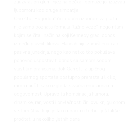
zauzvrat on glumi njezina dečka i pomaže joj izazvati
ljubomoru kod druge simpatije.
Ono što “Pogodbu” čini dobrim izborom za plažu
nije samo poznata formula “lažne veze”, nego ritam
kojim se čita i način na koji Kennedy gradi odnos
između glavnih likova. Hannah nije zamišljena kao
pasivna junakinja, nego kao netko tko pokušava
ponovno uspostaviti odnos sa samom sobom i
vlastitim granicama, dok Garrett iz tipičnog
popularnog sportaša postupno prerasta u lik koji
mora naučiti kako izgleda stvarna emocionalna
odgovornost. Upravo ta kombinacija humora,
dinamike, ranjivosti i privlačnosti čini ovu knjigu onom
vrstom štiva koju je lako ubaciti u torbu i još lakše
pročitati u nekoliko ljetnih dana