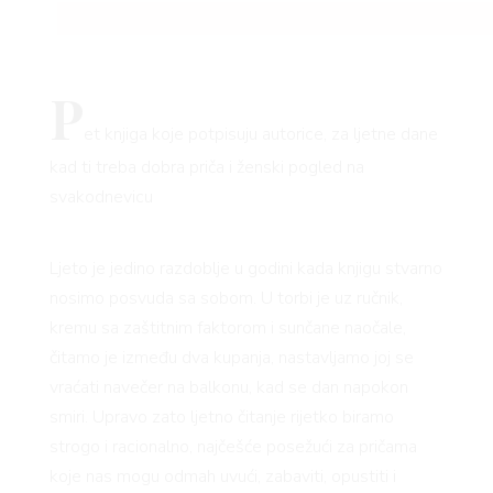
P
et knjiga koje potpisuju autorice, za ljetne dane
kad ti treba dobra priča i ženski pogled na
svakodnevicu
Ljeto je jedino razdoblje u godini kada knjigu stvarno
nosimo posvuda sa sobom. U torbi je uz ručnik,
kremu sa zaštitnim faktorom i sunčane naočale,
čitamo je između dva kupanja, nastavljamo joj se
vraćati navečer na balkonu, kad se dan napokon
smiri. Upravo zato ljetno čitanje rijetko biramo
strogo i racionalno, najčešće posežući za pričama
koje nas mogu odmah uvući, zabaviti, opustiti i