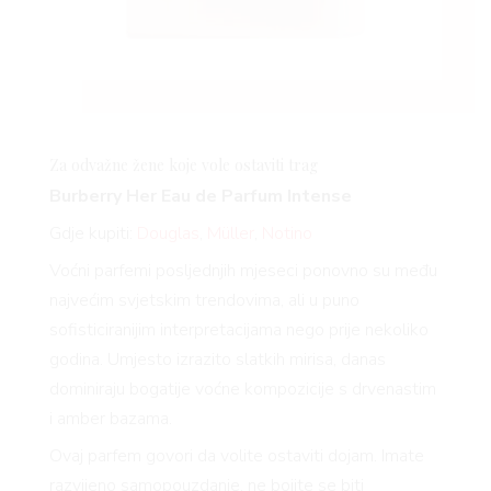
Za odvažne žene koje vole ostaviti trag
Burberry Her Eau de Parfum Intense
Gdje kupiti:
Douglas
,
Müller
,
Notino
Voćni parfemi posljednjih mjeseci ponovno su među
najvećim svjetskim trendovima, ali u puno
sofisticiranijim interpretacijama nego prije nekoliko
godina. Umjesto izrazito slatkih mirisa, danas
dominiraju bogatije voćne kompozicije s drvenastim
i amber bazama.
Ovaj parfem govori da volite ostaviti dojam. Imate
razvijeno samopouzdanje, ne bojite se biti