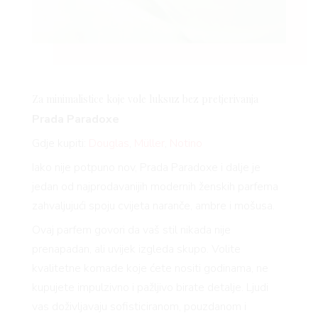
Za minimalistice koje vole luksuz bez pretjerivanja
Prada Paradoxe
Gdje kupiti:
Douglas
,
Müller
,
Notino
Iako nije potpuno nov, Prada Paradoxe i dalje je
jedan od najprodavanijih modernih ženskih parfema
zahvaljujući spoju cvijeta naranče, ambre i mošusa.
Ovaj parfem govori da vaš stil nikada nije
prenapadan, ali uvijek izgleda skupo. Volite
kvalitetne komade koje ćete nositi godinama, ne
kupujete impulzivno i pažljivo birate detalje. Ljudi
vas doživljavaju sofisticiranom, pouzdanom i