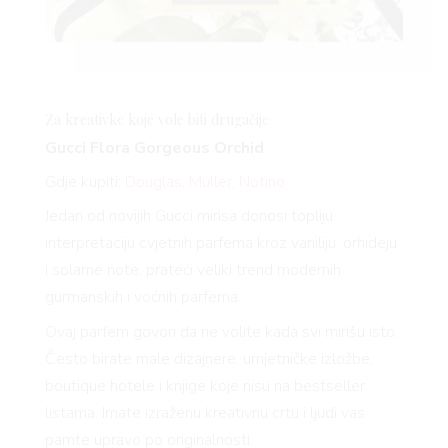
Za kreativke koje vole biti drugačije
Gucci Flora Gorgeous Orchid
Gdje kupiti:
Douglas
,
Müller
,
Notino
Jedan od novijih Gucci mirisa donosi topliju
interpretaciju cvjetnih parfema kroz vaniliju, orhideju
i solarne note, prateći veliki trend modernih
gurmanskih i voćnih parfema.
Ovaj parfem govori da ne volite kada svi mirišu isto.
Često birate male dizajnere, umjetničke izložbe,
boutique hotele i knjige koje nisu na bestseller
listama. Imate izraženu kreativnu crtu i ljudi vas
pamte upravo po originalnosti.