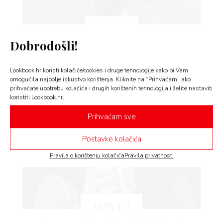
VO
YLE
STYLE
Dobrodošli!
 TO
Wearing vs. styling – popularni trik
s društvenih mreža otkriva kako
 TIME
izgledati sređenije, a trošiti manje
Lookbook.hr koristi kolačiće/cookies i druge tehnologije kako bi Vam
omogućila najbolje iskustvo korištenja. Kliknite na “Prihvaćam” ako
FE
Vrijeme je za modne igre!
prihvaćate upotrebu kolačića i drugih korištenih tehnologija i želite nastaviti
koristiti Lookbook.hr.
Prihvaćam sve
AMA
Postavke kolačića
BOOK
Pravila o korištenju kolačića
Pravila privatnosti
AGRAM
HOW TO
RIVATNOSTI