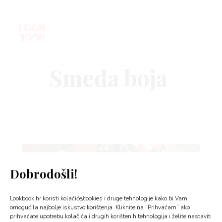
Smeđa
VNICA
VO
YLE
Dobrodošli!
 TO
Lookbook.hr koristi kolačiće/cookies i druge tehnologije kako bi Vam
 TIME
omogućila najbolje iskustvo korištenja. Kliknite na “Prihvaćam” ako
prihvaćate upotrebu kolačića i drugih korištenih tehnologija i želite nastaviti