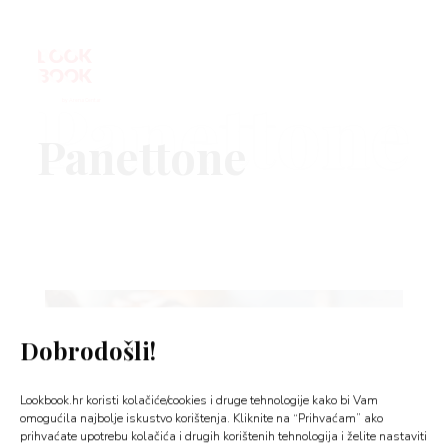
Panettone
VNICA
VO
YLE
Dobrodošli!
 TO
Lookbook.hr koristi kolačiće/cookies i druge tehnologije kako bi Vam
 TIME
omogućila najbolje iskustvo korištenja. Kliknite na “Prihvaćam” ako
prihvaćate upotrebu kolačića i drugih korištenih tehnologija i želite nastaviti