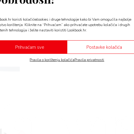
HOW TO
book.hr koristi kolačiće/cookies i druge tehnologije kako bi Vam omogućila najbolje
Prve cipele za dijete: Ortop
stvo korištenja. Kliknite na “Prihvaćam” ako prihvaćate upotrebu kolačića i drugih
bi sve trebalo obratiti pažn
tenih tehnologija i želite nastaviti koristiti Lookbook.hr.
Dr. med. Oleg Nikolić, specijalist ortopedije, pojasni
Prihvaćam sve
Postavke kolačića
kupovati prve cipele…
Pravila o korištenju kolačića
Pravila privatnosti
a v