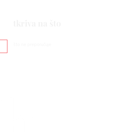
ed otkriva na što
ju
o je i zašto ne preporučuje
rh