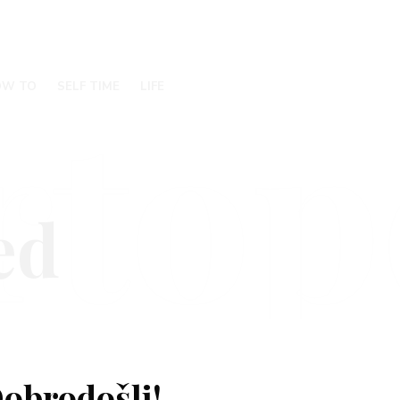
rtop
OW TO
SELF TIME
LIFE
obrodošli!