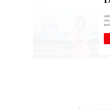
Look
isku
koriš
N