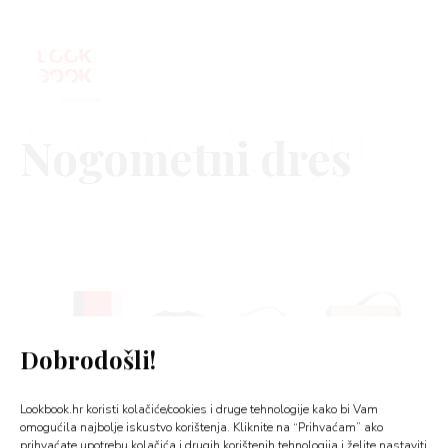
Nogometni
VNICA
VO
YLE
Dobrodošli!
 TO
Lookbook.hr koristi kolačiće/cookies i druge tehnologije kako bi Vam
 TIME
omogućila najbolje iskustvo korištenja. Kliknite na “Prihvaćam” ako
prihvaćate upotrebu kolačića i drugih korištenih tehnologija i želite nastaviti