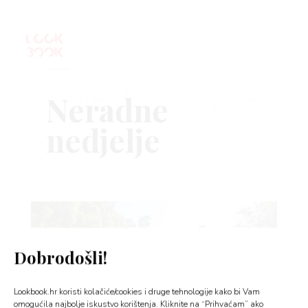
Neradne
VNICA
VO
YLE
Dobrodošli!
 TO
Lookbook.hr koristi kolačiće/cookies i druge tehnologije kako bi Vam
 TIME
omogućila najbolje iskustvo korištenja. Kliknite na “Prihvaćam” ako