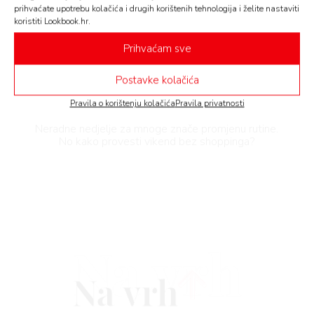
prihvaćate upotrebu kolačića i drugih korištenih tehnologija i želite nastaviti
FE
koristiti Lookbook.hr.
HOW TO
Prihvaćam sve
Neradne nedjelje: Kako izbjeći
AMA
gužve, pripremiti se na novi režim
Postavke kolačića
rada trgovina i što umjesto
BOOK
shoppinga?
Pravila o korištenju kolačića
Pravila privatnosti
AGRAM
Neradne nedjelje za mnoge znače promjenu rutine.
No kako provesti vikend bez shoppinga?
RIVATNOSTI
Na vrh