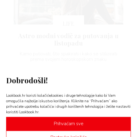
LIFE
VNICA
Astro modni vodič za putovanja u
listopadu
VO
Kamo putovati, što spakirati i kako se stilizirati
YLE
prema svojem horoskopskom znaku
 TO
Dobrodošli!
 TIME
Lookbook.hr koristi kolačiće/cookies i druge tehnologije kako bi Vam
omogućila najbolje iskustvo korištenja. Kliknite na “Prihvaćam” ako
FE
prihvaćate upotrebu kolačića i drugih korištenih tehnologija i želite nastaviti
koristiti Lookbook.hr.
Prihvaćam sve
AMA
STYLE