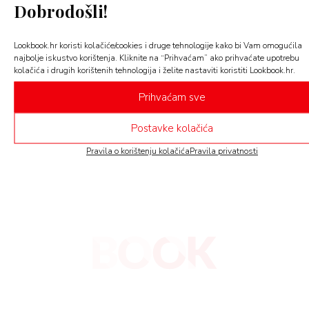
 TIME
Dobrodošli!
LIFE
FE
Lookbook.hr koristi kolačiće/cookies i druge tehnologije kako bi Vam omogućila
Kako su Victoria Beckham i viralni
najbolje iskustvo korištenja. Kliknite na “Prihvaćam” ako prihvaćate upotrebu
AMA
trendovi promijenili ovogodišnji
kolačića i drugih korištenih tehnologija i želite nastaviti koristiti Lookbook.hr.
božićni dekor?
Prihvaćam sve
BOOK
Slučajno ili ne, ali i Cloud Dancer - službena boja
godine za 2026.- poziva na…
Postavke kolačića
AGRAM
Pravila o korištenju kolačića
Pravila privatnosti
RIVATNOSTI