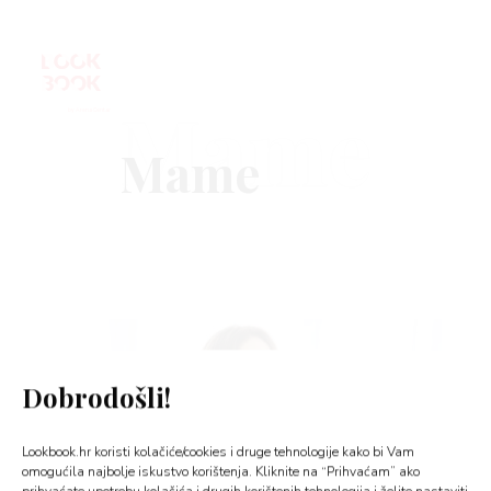
Mame
VNICA
VO
YLE
Dobrodošli!
 TO
Lookbook.hr koristi kolačiće/cookies i druge tehnologije kako bi Vam
 TIME
omogućila najbolje iskustvo korištenja. Kliknite na “Prihvaćam” ako