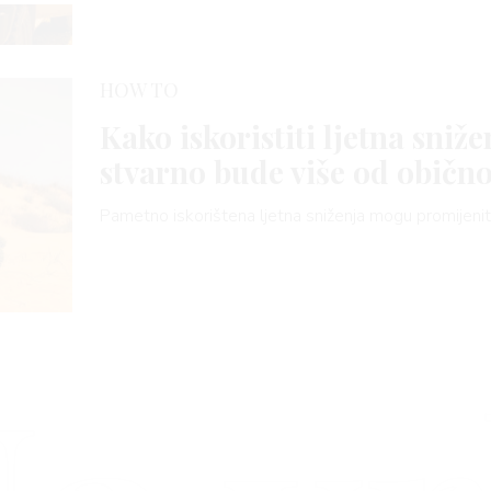
HOW TO
Kako iskoristiti ljetna sniže
stvarno bude više od običn
Pametno iskorištena ljetna sniženja mogu promijeniti