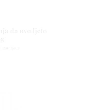
nja da ovo ljeto
og
 ritam ljeta