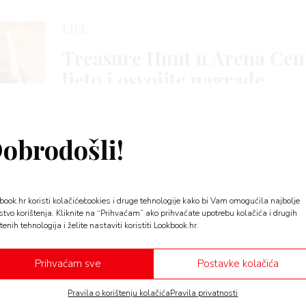
LIFE
Treasure Hunt u Arena Centr
ljeto i osvojite nagrade
Shopping koji se pretvara u lov na blago? Otkrile s
Centar Treasure…
obrodošli!
STYLE
book.hr koristi kolačiće/cookies i druge tehnologije kako bi Vam omogućila najbolje
stvo korištenja. Kliknite na “Prihvaćam” ako prihvaćate upotrebu kolačića i drugih
Capsule ljetna kozmetička t
tenih tehnologija i želite nastaviti koristiti Lookbook.hr.
sniženja
Prihvaćam sve
Postavke kolačića
Beauty proizvodi koje sada možete pronaći na odli
Pravila o korištenju kolačića
Pravila privatnosti