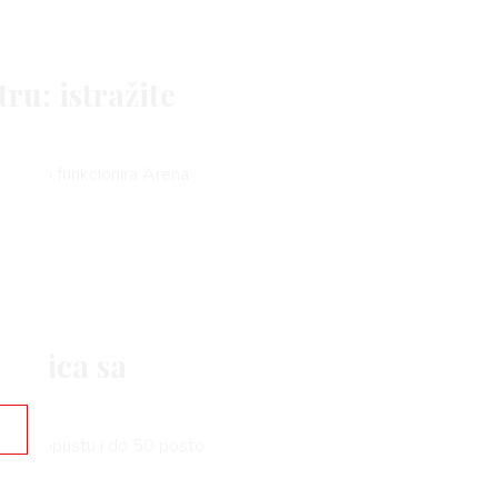
u: istražite
mo kako funkcionira Arena
orbica sa
čnom popustu i do 50 posto