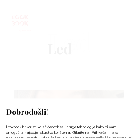
Led
VNICA
VO
YLE
Dobrodošli!
 TO
Lookbook.hr koristi kolačiće/cookies i druge tehnologije kako bi Vam
 TIME
omogućila najbolje iskustvo korištenja. Kliknite na “Prihvaćam” ako