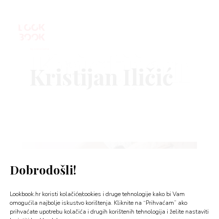
Kristijan
VNICA
VO
YLE
Dobrodošli!
 TO
Lookbook.hr koristi kolačiće/cookies i druge tehnologije kako bi Vam
 TIME
omogućila najbolje iskustvo korištenja. Kliknite na “Prihvaćam” ako
prihvaćate upotrebu kolačića i drugih korištenih tehnologija i želite nastaviti
FE