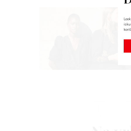
Look
isku
koriš
N