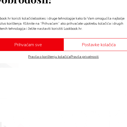
STYLE
book.hr koristi kolačiće/cookies i druge tehnologije kako bi Vam omogućila najbolje
H&M Fall Fashion 2020 – j
stvo korištenja. Kliknite na “Prihvaćam” ako prihvaćate upotrebu kolačića i drugih
kolekcija koja donosi ljepot
tenih tehnologija i želite nastaviti koristiti Lookbook.hr.
materijala
Prihvaćam sve
Postavke kolačića
Inspirirani lijepo dizajniranim čipkastim haljinama iz 
heroji glavni su oslonac H&M Fall…
Pravila o korištenju kolačića
Pravila privatnosti
a v