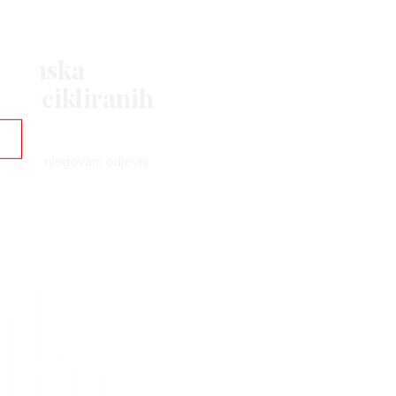
esenska
u recikliranih
1930-ih, njegovani odjevni
rh