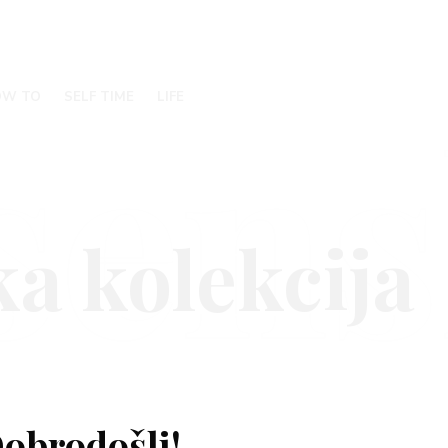
sen
OW TO
SELF TIME
LIFE
obrodošli!