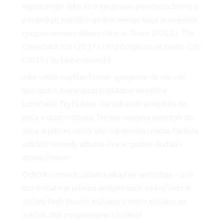
najzabavnije. Iako se u njegovom privatnom životu u
posljednjih nekoliko godina mnogo toga promijenilo,
njegovi
comedy
albumi
New in Town
(2012.),
The
Comeback Kid
(2017.) i
Kid Gorgeous at Radio City
(2019.) su bezvremenski!
Ako volite suptilan humor, vjerujemo da ste već
upoznati s komedijom popularne američke
komičarke Tig Notaro. Od zabavnih anegdota do
priča o ulozi roditelja, Tig nas uspijeva nasmijati do
suza, a pritom ostati vrlo odmjerena i mirna. Na listu
odličnih comedy albuma ove je godine dodala i
album
Drawn
.
Odličnih comedy albuma nikad ne nedostaje – sve
što trebate je pronaći omiljeni način na koji ćete ih
slušati. Naši favoriti: slušanje u autu i slušanje na
zvučnik dok pospremamo i čistimo!