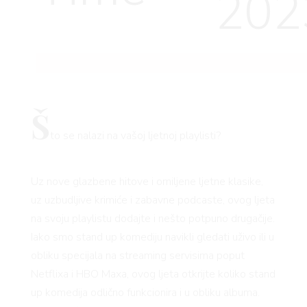
202
Š
to se nalazi na vašoj ljetnoj playlisti?
Uz nove glazbene hitove i omiljene ljetne klasike,
uz uzbudljive krimiće i zabavne podcaste, ovog ljeta
na svoju playlistu dodajte i nešto potpuno drugačije.
Iako smo stand up komediju navikli gledati uživo ili u
obliku specijala na streaming servisima poput
Netflixa i HBO Maxa, ovog ljeta otkrijte koliko stand
up komedija odlično funkcionira i u obliku albuma.