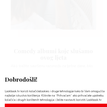
 TIME
FE
Comedy albumi koje slušamo
ovog ljeta
AMA
Ako tražite savršenu razonodu za ljetne dane, bilo
da je riječ o vožnji na more, o čišćenju kuće ili o
Dobrodošli!
ljetnom uživanju i opuštanju na plaži ili u gradu,
comedy
albumi su uvijek dobar izbor. Umjesto
pjesama, na
comedy
albumima naći ćete zbirku
Lookbook.hr koristi kolačiće/cookies i druge tehnologije kako bi Vam omogućila
najbolje iskustvo korištenja. Kliknite na “Prihvaćam” ako prihvaćate upotrebu
zabavnih priča i šala uz koje će vam vrijeme
kolačića i drugih korištenih tehnologija i želite nastaviti koristiti Lookbook.hr.
proletjeti u najboljem raspoloženju.