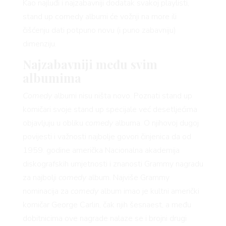
Kao najluđi i najzabavniji dodatak svakoj playlisti,
stand up comedy albumi će vožnji na more ili
čišćenju dati potpuno novu (i puno zabavniju)
dimenziju.
Najzabavniji među svim
albumima
Comedy
albumi nisu ništa novo. Poznati stand up
komičari svoje stand up specijale već desetljećima
objavljuju u obliku
comedy
albuma. O njihovoj dugoj
povijesti i važnosti najbolje govori činjenica da od
1959. godine američka Nacionalna akademija
diskografskih umjetnosti i znanosti Grammy nagradu
za najbolji
comedy
album. Najviše Grammy
nominacija za
comedy
album imao je kultni američki
komičar George Carlin, čak njih šesnaest, a među
dobitnicima ove nagrade nalaze se i brojni drugi