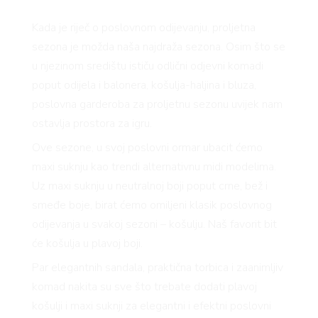
VNIC
Kada je riječ o poslovnom odijevanju, proljetna
sezona je možda naša najdraža sezona. Osim što se
u njezinom središtu ističu odlični odjevni komadi
VO
poput odijela i balonera, košulja-haljina i bluza,
poslovna garderoba za proljetnu sezonu uvijek nam
ostavlja prostora za igru.
Ove sezone, u svoj poslovni ormar ubacit ćemo
maxi suknju kao trendi alternativnu midi modelima.
Uz maxi suknju u neutralnoj boji poput crne, bež i
YLE
smeđe boje, birat ćemo omiljeni klasik poslovnog
odijevanja u svakoj sezoni – košulju. Naš favorit bit
će košulja u plavoj boji.
Par elegantnih sandala, praktična torbica i zaanimljiv
komad nakita su sve što trebate dodati plavoj
košulji i maxi suknji za elegantni i efektni poslovni