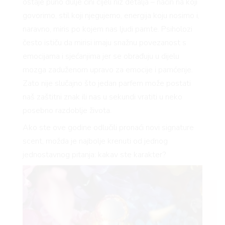
ostaje puno dulje čini cijeli niz detalja – način na koji
govorimo, stil koji njegujemo, energija koju nosimo i,
naravno, miris po kojem nas ljudi pamte. Psiholozi
često ističu da mirisi imaju snažnu povezanost s
emocijama i sjećanjima jer se obrađuju u dijelu
mozga zaduženom upravo za emocije i pamćenje.
Zato nije slučajno što jedan parfem može postati
naš zaštitni znak ili nas u sekundi vratiti u neko
posebno razdoblje života.
Ako ste ove godine odlučili pronaći novi signature
scent, možda je najbolje krenuti od jednog
jednostavnog pitanja: kakav ste karakter?