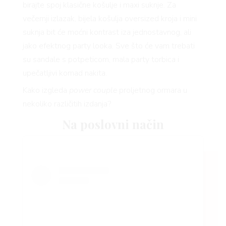
birajte spoj klasične košulje i maxi suknje. Za
večernji izlazak, bijela košulja oversized kroja i mini
suknja bit će moćni kontrast iza jednostavnog, ali
jako efektnog party looka. Sve što će vam trebati
su sandale s potpeticom, mala party torbica i
upečatljivi komad nakita.
Kako izgleda
power couple
proljetnog ormara u
nekoliko različitih izdanja?
Na poslovni način