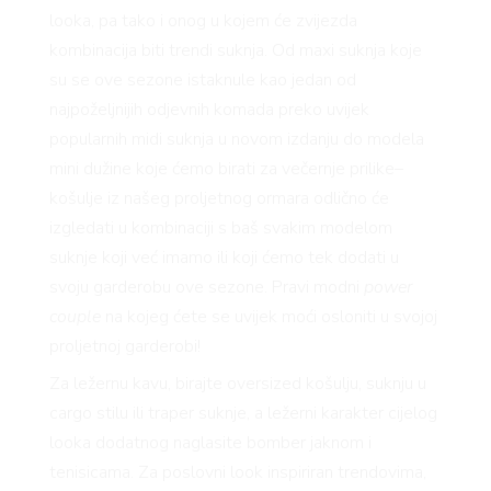
looka, pa tako i onog u kojem će zvijezda
kombinacija biti trendi suknja. Od maxi suknja koje
su se ove sezone istaknule kao jedan od
najpoželjnijih odjevnih komada preko uvijek
popularnih midi suknja u novom izdanju do modela
mini dužine koje ćemo birati za večernje prilike–
košulje iz našeg proljetnog ormara odlično će
izgledati u kombinaciji s baš svakim modelom
suknje koji već imamo ili koji ćemo tek dodati u
svoju garderobu ove sezone. Pravi modni
power
couple
na kojeg ćete se uvijek moći osloniti u svojoj
proljetnoj garderobi!
Za ležernu kavu, birajte oversized košulju, suknju u
cargo stilu ili traper suknje, a ležerni karakter cijelog
looka dodatnog naglasite bomber jaknom i
tenisicama. Za poslovni look inspiriran trendovima,