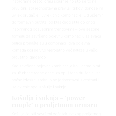
Instagrama često igraju sigurnije no što se to na
prvu čini. Ista jednostavna pravila i trikovi donose im
uvijek drugačije i uvijek chic kombinacije. Od ležernih
do formalnih outfita, od klasičnog stila do onog
inspiriranog posljednjim trendovima – ove sezone
formulu za savršeno odjevnu kombinaciju za svaku
priliku pronašle su u kombinaciji dva odjevna
komada koji se vrlo vjerojatno već nalaze u vašoj
proljetnoj garderobi.
Kao savršena odjevna kombinacija koju ćemo birati
za užurbane radne dane, za opuštena druženja i za
noćne izlaske istaknuo se jednostavni, svestrani i
uvijek chic spoj košulje i suknje.
Košulja i suknja – ‘power
couple’ u proljetnom ormaru
Košulja će biti savršeni početak svakog proljetnog