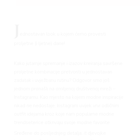
J
ednostavan look u kojem ćemo provesti
proljetne (i ljetne) dane!
Kako jutarnje spremanje i izazov kreiranja savršene
proljetne kombinacije pretvoriti u jednostavan
zadatak i uvježbanu rutinu? Odgovor smo još
jednom pronašli na omiljenoj društvenoj mreži –
Instagramu. Kao mjesto na kojem modne inspiracije
nikad ne nedostaje, Instagram uvijek vrvi odličnim
outfit idejama kroz koje nam popularne modne
trendseterice otkrivaju svoje modne favorite.
Sređene do posljednjeg detalja,
it
djevojke