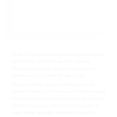
BOOK
A post shared by Rita Montezuma (@ritamontezuma)
AGRAM
Za opušteni vikend ili dane kada ćete se prije svega
htjeti osjećati opušteno i ugodno u odjevnoj
kombinaciji koju nosite,
power couple
proljetne
garderobe će još jednom biti najbolji izbor.
Naravno, ležerna odjevna kombinacija ne mora
izgledati dosadno. Iz ormara izvucite košulju relaxed
kroja, u novim kolekcijama pronađite svoju omiljenu
ležernu suknju poput midi modela u cargo stilu ili
traper suknje i poigrajte se modnim dodacima –