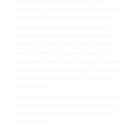
klasičnu mušku košulju i mini suknja – tako
jednostavan, a tako moćan spoj koji će ove sezone
biti savršeni izbor za večernja druženja i tulume.
Najjednostavniji odabir uz bijelu košulju bit će,
naravno, mini suknja crne boje, no jednako dobro
izgledat će i modeli u jarkim bojama, s našivenim
perlicama ili efektnim detaljima u silueti ili kroju
poput plisiranih nabora. Bez obzira koju mini suknju
odabrali, rezultat će uvijek biti jednak – istovremeno
jednostavan i efektan, decentan i seksi look za
večernji izlazak.
Kao modni dodaci koji će savršeno začiniti ovaj look
istaknut će se sandale s potpeticom u boji, mala
torba s
wow
faktorom i statement nakita poput
velikih naušnica.