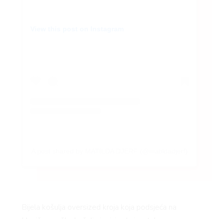
View this post on Instagram
A post shared by MATILDA DJERF (@matildadjerf)
Bijela košulja oversized kroja koja podsjeća na