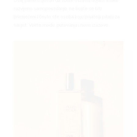
Ovaj parfem govori da volite ostaviti dojam. Imate
razvijeno samopouzdanje, ne bojite se biti
primijećeni i često ste osoba koju prijatelji pitaju za
savjet. Volite modu, putovanja i nove izazove.