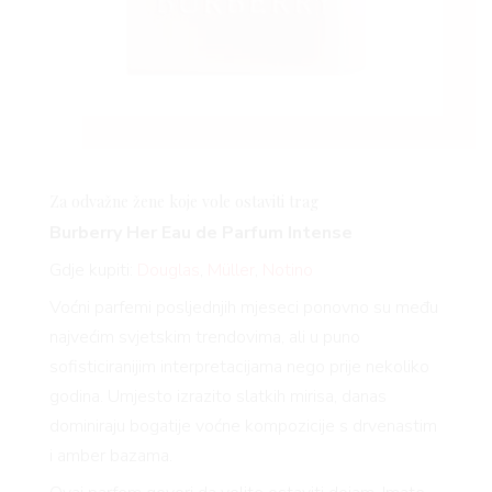
Za odvažne žene koje vole ostaviti trag
Burberry Her Eau de Parfum Intense
Gdje kupiti:
Douglas
,
Müller
,
Notino
Voćni parfemi posljednjih mjeseci ponovno su među
najvećim svjetskim trendovima, ali u puno
sofisticiranijim interpretacijama nego prije nekoliko
godina. Umjesto izrazito slatkih mirisa, danas
dominiraju bogatije voćne kompozicije s drvenastim
i amber bazama.