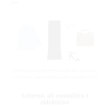
 TO
look.
 TIME
Mango košulja; Reserved suknja; Zaks naušnice;
Liu Jo torba; Lauren Ralph Lauren sandale, MASS
FE
Ležerno, ali zanimljivo i
eklektično