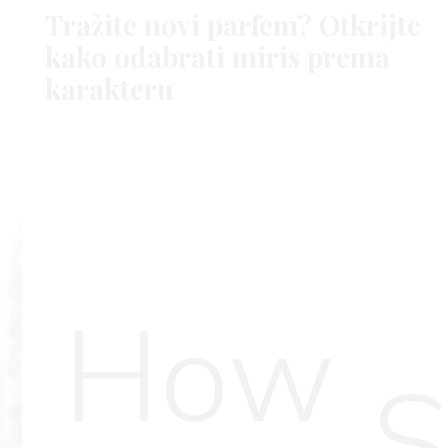
OUTFIT IDEJE
SHOPPING
SUKNJA
Tražite novi parfem? Otkrijte
kako odabrati miris prema
karakteru
How
S