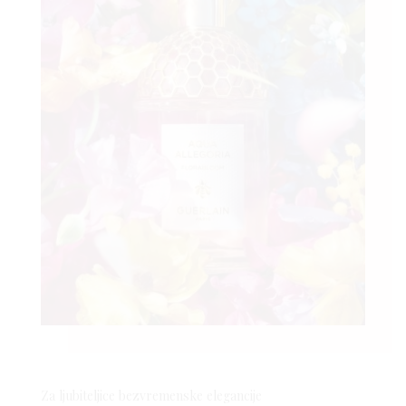
Za ljubiteljice bezvremenske elegancije