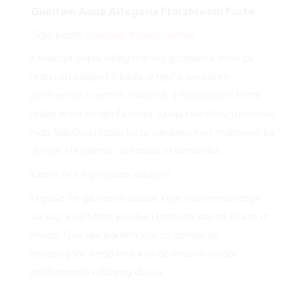
Guerlain Aqua Allegoria
Florabloom
Forte
Gdje kupiti:
Douglas
,
Müller
,
Notino
Kolekcija Aqua Allegoria već godinama slovi za
jednu od najljepših kada je riječ o prirodnim,
profinjenim cvjetnim mirisima, a
Florabloom
Forte
jedan je od novijih favorita. Spaja raskošnu tuberozu,
ružu, ljubičicu i toplu bazu sandalovine i mahovine pa
djeluje elegantno, ali nimalo staromodno.
Kome će se posebno svidjeti?
Najviše će ga cijeniti osobe koje vole nenametljiv
luksuz, kvalitetne klasike i komade koji ne izlaze iz
mode. Ovo nije parfem koji će dominirati
prostorijom, nego onaj koji će ostaviti dojam
profinjenosti i dobrog ukusa.