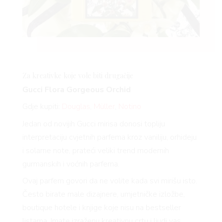
Za kreativke koje vole biti drugačije
Gucci Flora Gorgeous Orchid
Gdje kupiti:
Douglas
,
Müller
,
Notino
Jedan od novijih Gucci mirisa donosi topliju
interpretaciju cvjetnih parfema kroz vaniliju, orhideju
i solarne note, prateći veliki trend modernih
gurmanskih i voćnih parfema.
Ovaj parfem govori da ne volite kada svi mirišu isto.
Često birate male dizajnere, umjetničke izložbe,
boutique hotele i knjige koje nisu na bestseller
listama. Imate izraženu kreativnu crtu i ljudi vas