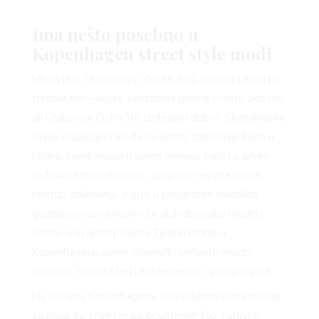
Ima nešto posebno u
Kopenhagen street style modi
Moda je u Skandinaviji, čini se, baš onakva kakva bi
trebala biti – uvijek senzibilna prema svijetu oko nje,
ali i zabavna. Osim što izgledaju dobro, Skandinavke
uvijek izgledaju kao da se dobro zabavljaju kako u
biranju kombinacija u svom ormaru, tako i u prvim
redovima modnih revija. Zaigrani i neopterećeni
pristup odijevanju, koji je u posljednjih nekoliko
godina postao sinonim za skandinavsku modnu
scenu, u svojem posjetu Tjednu mode u
Kopenhagenu uvijek objeručki prihvate modni
insajderi, trendseteri i influenceri iz cijelog svijeta.
Na ulicama Kopenhagena, sve odjevne kombinacije
su malo šarenije i malo opuštenije što, naravno,