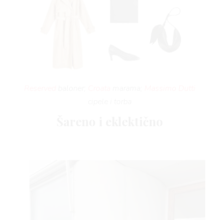
 T
Reserved
baloner;
Croata
marama;
Massimo Dutti
 TI
cipele i torba
Šareno i eklektično