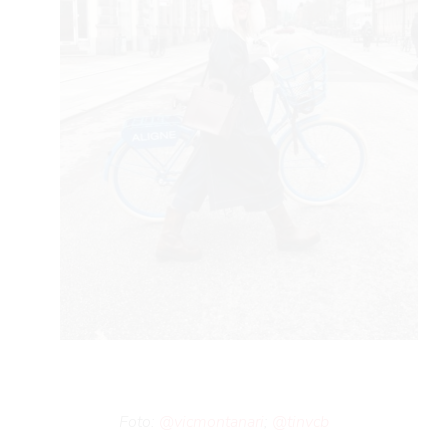
Foto:
@vicmontanari
;
@tinvcb