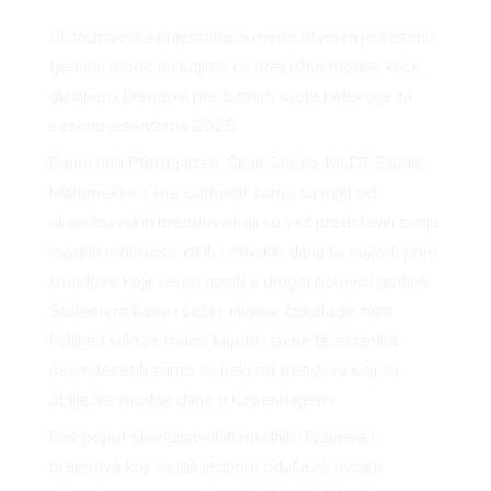
Skandinavska prijestolnica mode otvorila je sezonu
tjedana mode na kojima će prestižne modne kuće,
dizajneri i brendovi predstaviti svoje kolekcije za
sezonu jesen/zima 2025.
Baum und Pferdgarten, Skall Studio, MKDT Studio,
Marrimekko i The Garment samo su neki od
skandinavskih brendova koji su već predstavili svoju
modnu viziju jesenskih i zimskih dana te najavili prve
trendove koje ćemo nositi u drugoj polovici godine.
Statement
kape i šeširi, nijanse čokolade, mini
haljine i suknje, moćni kaputi i jakne te estetika
osamdesetih samo su neki od trendova koji su
obilježile modne dane u Kopenhagenu.
Baš poput skandinavskih modnih dizajnera i
brendova koji su još jednom oduševili svojim