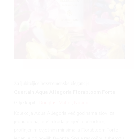
Za ljubiteljice bezvremenske elegancije
Guerlain Aqua Allegoria
Florabloom
Forte
Gdje kupiti:
Douglas
,
Müller
,
Notino
Kolekcija Aqua Allegoria već godinama slovi za
jednu od najljepših kada je riječ o prirodnim,
profinjenim cvjetnim mirisima, a
Florabloom
Forte
jedan je od novijih favorita. Spaja raskošnu tuberozu,