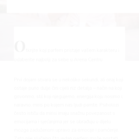
O
tkrijte koji parfem pristaje vašem karakteru i
odaberite najbolji za sebe u Arena Centru
Prvi dojam stvara se u nekoliko sekundi, ali onaj koji
ostaje puno dulje čini cijeli niz detalja – način na koji
govorimo, stil koji njegujemo, energija koju nosimo i,
naravno, miris po kojem nas ljudi pamte. Psiholozi
često ističu da mirisi imaju snažnu povezanost s
emocijama i sjećanjima jer se obrađuju u dijelu
mozga zaduženom upravo za emocije i pamćenje.
Zato nije slučajno što jedan parfem može postati