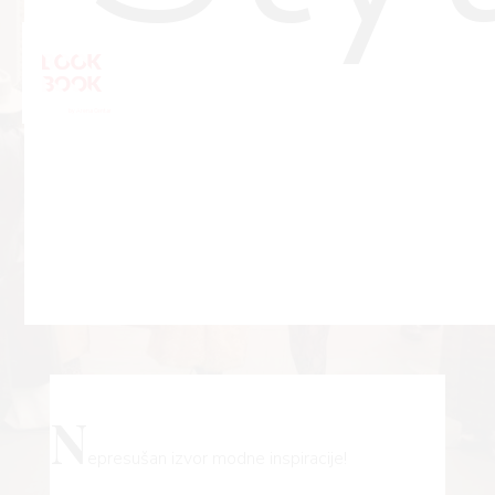
N
epresušan izvor modne inspiracije!