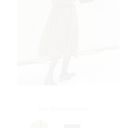
VO
YLE
Foto:
@hannastefansson