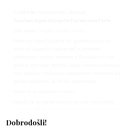
Za ljubiteljice bezvremenske elegancije
Guerlain Aqua Allegoria
Florabloom
Forte
Gdje kupiti:
Douglas
,
Müller
,
Notino
Kolekcija Aqua Allegoria već godinama slovi za
jednu od najljepših kada je riječ o prirodnim,
profinjenim cvjetnim mirisima, a
Florabloom
Forte
jedan je od novijih favorita. Spaja raskošnu tuberozu,
ružu, ljubičicu i toplu bazu sandalovine i mahovine pa
djeluje elegantno, ali nimalo staromodno.
Kome će se posebno svidjeti?
Najviše će ga cijeniti osobe koje vole nenametljiv
luksuz, kvalitetne klasike i komade koji ne izlaze iz
mode. Ovo nije parfem koji će dominirati
Dobrodošli!
prostorijom, nego onaj koji će ostaviti dojam