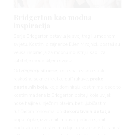
Bridgerton kao modna
inspiracija
Serije Bridgerton ostavila je svoj trag i u modnom
svijetu. Kostimi dizajnerice Ellen Mirojnick postali su
velika inspiracija za modnu industriju, kao i za
ljubitelje mode diljem svijeta.
Od
Regency
siluete
, koja spaja visoki struk,
VNIC
raskošne suknje i kratke puff rukave,
preko
pastelnih boja,
koje dominiraju kostimima, osobito
kostimima žena iz Bridgerton obitelji koje uvijek
nose haljine u nježnim plavim, bež, ljubičastim i
ružičastim tonovima, do
dekorativnih detalja
poput čipke, izvezenih motiva, perlica i sjajnih
dodataka koji kostimima daju luksuz i sofisticiranost