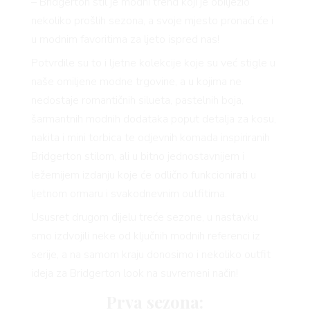
VO
– Bridgerton stil je modni trend koji je obilježio
nekoliko prošlih sezona, a svoje mjesto pronaći će i
u modnim favoritima za ljeto ispred nas!
Potvrdile su to i ljetne kolekcije koje su već stigle u
YLE
naše omiljene modne trgovine, a u kojima ne
nedostaje romantičnih silueta, pastelnih boja,
šarmantnih modnih dodataka poput detalja za kosu,
nakita i mini torbica te odjevnih komada inspiriranih
Bridgerton stilom, ali u bitno jednostavnijem i
ležernijem izdanju koje će odlično funkcionirati u
 TO
ljetnom ormaru i svakodnevnim outfitima.
Ususret drugom dijelu treće sezone, u nastavku
smo izdvojili neke od ključnih modnih referenci iz
serije, a na samom kraju donosimo i nekoliko outfit
ideja za Bridgerton look na suvremeni način!
Prva sezona: