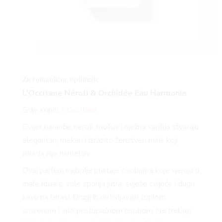
Za romantične optimiste
L’Occitane Néroli & Orchidée Eau Harmonie
Gdje kupiti:
L’Occitane
Cvijet naranče, neroli, mošus i nježna vanilija stvaraju
elegantan, mekan i izrazito ženstven miris koji
nikada nije nametljiv.
Ovaj parfem najbolje pristaje osobama koje vjeruju u
male rituale, vole sporija jutra, svježe cvijeće i dugu
kavu na terasi. Drugi ih doživljavaju toplom,
smirenom i vrlo pristupačnom osobom. Ne trebaju