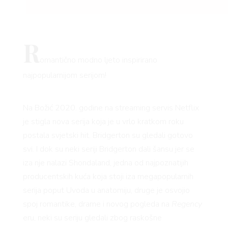
R
omantično modno ljeto inspirirano
najpopularnijom serijom!
Na Božić 2020. godine na streaming servis Netflix
je stigla nova serija koja je u vrlo kratkom roku
postala svjetski hit. Bridgerton su gledali gotovo
svi. I dok su neki seriji Bridgerton dali šansu jer se
iza nje nalazi Shondaland, jedna od najpoznatijih
producentskih kuća koja stoji iza megapopularnih
serija poput Uvoda u anatomiju, druge je osvojio
spoj romantike, drame i novog pogleda na
Regency
eru, neki su seriju gledali zbog raskošne