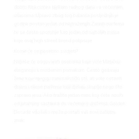
dobro funkcionira tijekom radnog dana i u večernjim
izlascima. Upravo zbog tog balansa posljednjih je
godina postao jedan od najtraženijih Zarinih parfema
te se često spominje kao jedan od najboljih mirisa
koje ovaj high street brend potpisuje.
Kome će se posebno svidjeti?
Najviše će odgovarati osobama koje vole klasičnu
eleganciju s modernim pomakom. Često ga biraju
žene koje njeguju minimalistički stil, ali vole ostaviti
dojam i cijene parfeme koji djeluju skuplje nego što
zapravo jesu. Ako tražite jedan miris koji ćete nositi
od jutarnjeg sastanka do večernjeg druženja, Golden
Decade vrlo lako može postati vaš novi zaštitni
znak.