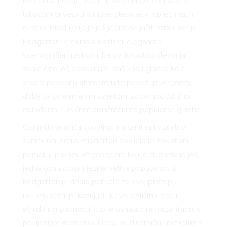
kombinacija koja, ako je izvedena dobro, može s
lakoćom privezati milijune gledatelja ispred malih
ekrana! Produkcija je još jedna od jačih strani serije
Bridgerton. Prekrasni kostimi, elegantna
scenografija i raskošni balovi iskustvo gledanja
serije čine još posebnijim, baš kao i glazba koja
stvara posebnu atmosferu te povezuje
Regency
doba sa suvremenim svijetom uz pomoć odlično
odrađenih klasičnim aranžmanima popularne glazbe.
Osim što je priča dovoljno intrigantna i vizualno
zanimljiva, serija Bridgerton donijela je inovativni
pomak u prikazu
Regency
ere koji je definitivno još
jedna od razloga njezine velike popularnosti.
Bridgerton je dobio pohvale za svoj pristup
inkluzivnosti, prikazujući likove različitih rasa i
etničkih pripadnosti, što je osnažilo reprezentaciju u
povijesnim dramama. Likovi su dinamični i raznoliki, s