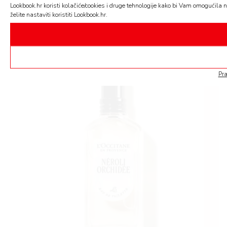
profinjenosti i dobrog ukusa.
Lookbook.hr koristi kolačiće/cookies i druge tehnologije kako bi Vam omogućila na
želite nastaviti koristiti Lookbook.hr.
Pra