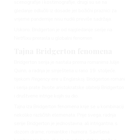
scenografije i kostimografije, drugi su se na
gledanje odlučili iz dosade jer božićni praznici za
vrijeme pandemije nisu nudili previše sadržaja.
Uskoro, Bridgerton je od najgledanije serije na
Netflixu prerasla u globalni fenomen.
Tajna Bridgerton fenomena
Bridgerton serija je nastala prema romanima Julije
Quinn, a radnja je smještena u rano 19. stoljeće,
tijekom
Regency
ere u Engleskoj. Bridgerton romani
i serija prate živote aristokratske obitelji Bridgerton
i društvene intrige kojih su dio.
Tajna iza Bridgerton fenomena krije se u kombinaciji
nekoliko različitih elemenata. Prije svega, radnja
serije Bridgerton je jednostavna, ali intrigantna, s
dozom drame, romantike i humora. Savršena