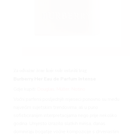
Za odvažne žene koje vole ostaviti trag
Burberry Her Eau de Parfum Intense
Gdje kupiti:
Douglas
,
Müller
,
Notino
Voćni parfemi posljednjih mjeseci ponovno su među
najvećim svjetskim trendovima, ali u puno
sofisticiranijim interpretacijama nego prije nekoliko
godina. Umjesto izrazito slatkih mirisa, danas
dominiraju bogatije voćne kompozicije s drvenastim