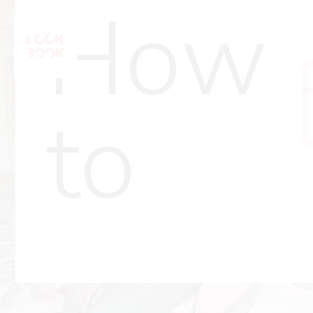
How
to