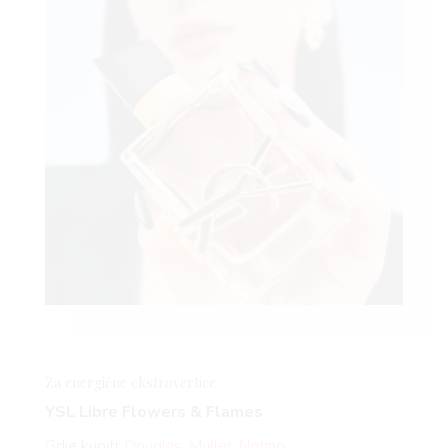
Za energične
ekstrovertice
YSL Libre Flowers & Flames
Gdje kupiti:
Douglas
,
Müller
,
Notino