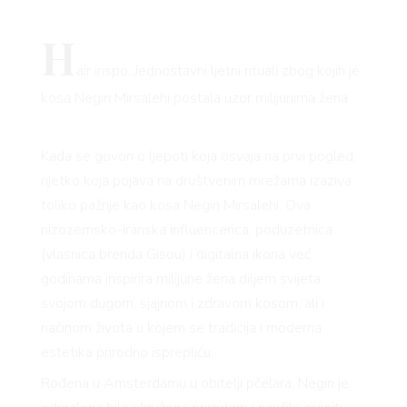
H
air inspo: Jednostavni ljetni rituali zbog kojih je
kosa Negin Mirsalehi postala uzor milijunima žena
Kada se govori o ljepoti koja osvaja na prvi pogled,
rijetko koja pojava na društvenim mrežama izaziva
toliko pažnje kao kosa Negin Mirsalehi. Ova
nizozemsko-iranska influencerica, poduzetnica
(vlasnica brenda Gisou) i digitalna ikona već
godinama inspirira milijune žena diljem svijeta
svojom dugom, sjajnom i zdravom kosom, ali i
načinom života u kojem se tradicija i moderna
estetika prirodno isprepliću.
Rođena u Amsterdamu u obitelji pčelara, Negin je