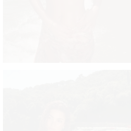
 TO
 TIME