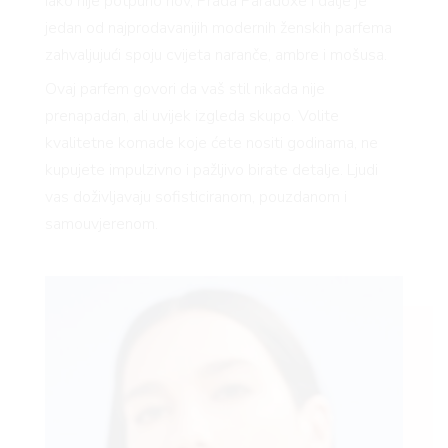
Iako nije potpuno nov, Prada Paradoxe i dalje je
jedan od najprodavanijih modernih ženskih parfema
zahvaljujući spoju cvijeta naranče, ambre i mošusa.
Ovaj parfem govori da vaš stil nikada nije
prenapadan, ali uvijek izgleda skupo. Volite
kvalitetne komade koje ćete nositi godinama, ne
kupujete impulzivno i pažljivo birate detalje. Ljudi
vas doživljavaju sofisticiranom, pouzdanom i
samouvjerenom.