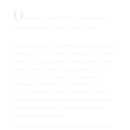
O
tkrijte koji parfem pristaje vašem karakteru i
odaberite najbolji za sebe u Arena Centru
Prvi dojam stvara se u nekoliko sekundi, ali onaj koji
ostaje puno dulje čini cijeli niz detalja – način na koji
govorimo, stil koji njegujemo, energija koju nosimo i,
naravno, miris po kojem nas ljudi pamte. Psiholozi
često ističu da mirisi imaju snažnu povezanost s
emocijama i sjećanjima jer se obrađuju u dijelu
mozga zaduženom upravo za emocije i pamćenje.
Zato nije slučajno što jedan parfem može postati
naš zaštitni znak ili nas u sekundi vratiti u neko
posebno razdoblje života.
Ako ste ove godine odlučili pronaći novi signature