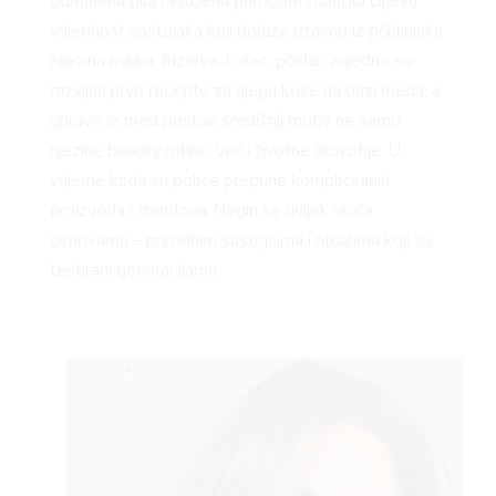
odmalena bila okružena prirodom i naučila cijeniti
vrijednost sastojaka koji dolaze izravno iz pčelinjaka.
Njezina majka, frizerka, i otac, pčelar, zajedno su
razvijali prve recepte za njegu kose na bazi meda, a
upravo je med postao središnji motiv ne samo
njezine beauty rutine, već i životne filozofije. U
vrijeme kada su police prepune kompliciranih
proizvoda i trendova, Negin se uvijek vraća
osnovama – prirodnim sastojcima i ritualima koji su
testirani generacijama.