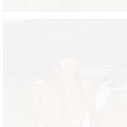
VNIC
VO
YLE