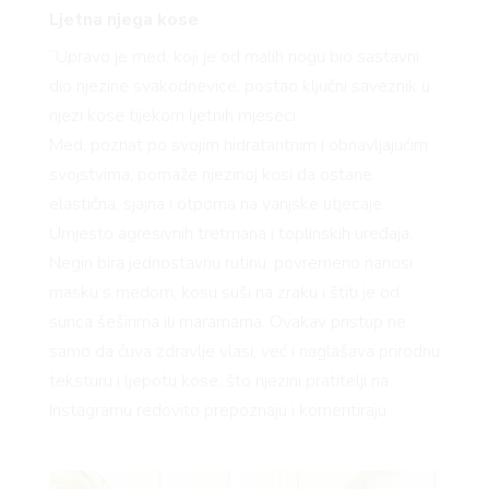
Ljetna njega kose
“Upravo je med, koji je od malih nogu bio sastavni
BOOK
dio njezine svakodnevice, postao ključni saveznik u
njezi kose tijekom ljetnih mjeseci.
Med, poznat po svojim hidratantnim i obnavljajućim
svojstvima, pomaže njezinoj kosi da ostane
elastična, sjajna i otporna na vanjske utjecaje.
Umjesto agresivnih tretmana i toplinskih uređaja,
Negin bira jednostavnu rutinu: povremeno nanosi
masku s medom, kosu suši na zraku i štiti je od
sunca šeširima ili maramama. Ovakav pristup ne
samo da čuva zdravlje vlasi, već i naglašava prirodnu
teksturu i ljepotu kose, što njezini pratitelji na
Instagramu redovito prepoznaju i komentiraju.