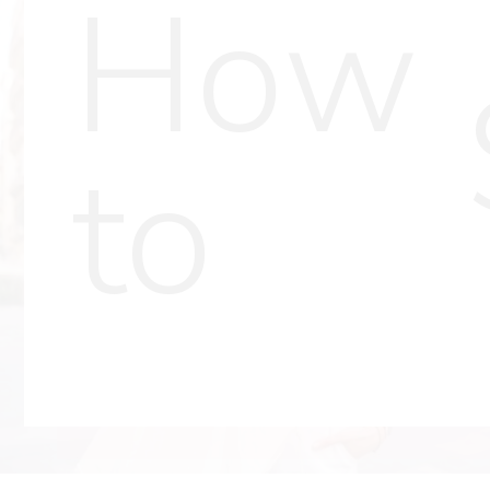
How
to