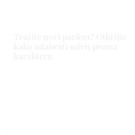
Tražite novi parfem? Otkrijte
kako odabrati miris prema
Fotografije:
@
Negin Mirsalehi
karakteru
ARENA CENTAR
NEGIN MIRSALEHI
NJEGA KOSE