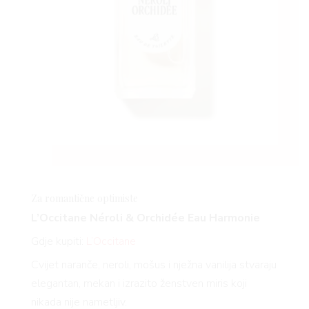
Za romantične optimiste
L’Occitane Néroli & Orchidée Eau Harmonie
Gdje kupiti:
L’Occitane
Cvijet naranče, neroli, mošus i nježna vanilija stvaraju
elegantan, mekan i izrazito ženstven miris koji
nikada nije nametljiv.