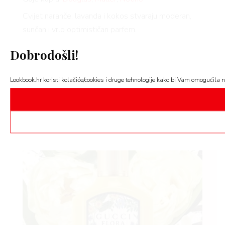
Cvijet naranče, lavanda i kokos stvaraju moderan,
sunčan i vrlo optimističan parfem.
Ovaj parfem govori o osobi koja prva organizira
Dobrodošli!
putovanje, okuplja društvo i uvijek zna gdje se
događa najbolji party. Ne bojite se pažnje i lako
Lookbook.hr koristi kolačiće/cookies i druge tehnologije kako bi Vam omogućila naj
ostavljate dojam. Vaša energija često je zarazna.