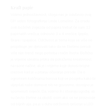
VO
Kraft papir
Volimo jednostavnost, stoga nas je oduševio ovaj
DIY video fotografkinje Linde Lomelino. Za izradu
YLE
ovih božićnih zvijezda od papira trebat će vam 12
papirnatih vrećica, odnosno 3 x 4 vrećice, ljepilo,
škare i spajalice. Održivost je tema koja se više ne
propitkuje, jer djelovati tako da ne štetimo prirodi
više nije trend, nego potreba i način života. Božićno
je vrijeme idealna prilika da pokažemo kreativnost
 TO
na razne načine, ali je i vrijeme koje donosi brojne
izazove kad je u pitanju očuvanje prirode. Da o
ogromnim količinama borova koji se posijeku kako bi
uljepšali naše domove niti ne govorimo, dovoljno je
spomenuti svijeće. Da, volimo ih i stvaraju ugođaj, ali
su često štetne za okoliš, osim ako se ne proizvode
od biljnih ulja, pa je u duhu održivosti rješenje u LED