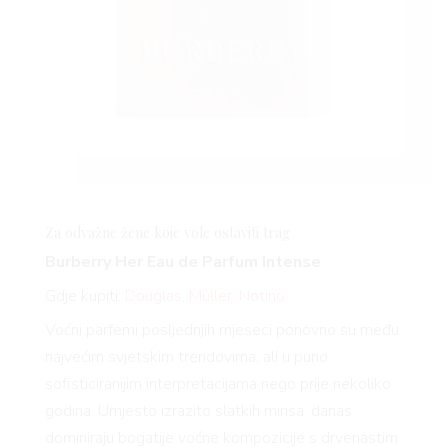
Za odvažne žene koje vole ostaviti trag
Burberry Her Eau de Parfum Intense
Gdje kupiti:
Douglas
,
Müller
,
Notino
Voćni parfemi posljednjih mjeseci ponovno su među
najvećim svjetskim trendovima, ali u puno
sofisticiranijim interpretacijama nego prije nekoliko
godina. Umjesto izrazito slatkih mirisa, danas
dominiraju bogatije voćne kompozicije s drvenastim