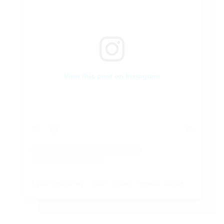
View this post on Instagram
VNIC
A post shared by Linda Lomelino (@linda_lomelino)