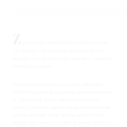
Z
a većinu nas, radost Božića počinje puno prije
25. prosinca - čim počnemo ukrašavati dom za
blagdane. Ove godine budite originalni i - napravite
sami božićne ukrase
Kićenje božićnog drvca još je uvijek ‘light motiv’
božićnih blagdana, ali posljednjih godina osvojila nas
je i ‘igra svjetla’. Naime, otkrili smo da svijeće,
lampice, svjetleće zvijezde i drugi svjetlosni ukrasi
stvaraju predivan, topao ugođaj, pa smo ih rado
prigrlili. Veliki trend posljednjih godina je i održivost,