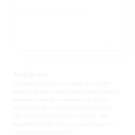
A post shared by Cvijeće za sve prigode (@a_k_flowers)
Manje je više!
Puno puta uvjerili smo se u istinitost ove izreke.
Iako je Božić vrijeme kad je pretjerivanje dozvoljeno,
nemamo ništa protiv minimalizma. Par grančica
zimzelenog bilja, uz obveznu božikovinu, koja se
tako savršeno uklapa u božićni ambijent , i evo
blagdanske čarolije. Mi smo je pronašli na ovom
zanimljivom Instagram profilu
.