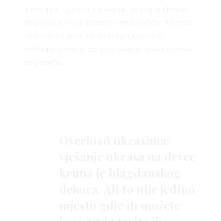
 TIME
lampicama. Upitni su i materijali za brojne ukrase,
stoga nas je ova papirnata verzija božićne zvijezde
oduševila na prvu. Još da je napravljena od
recikliranog papira, bio bi to savršen prilog održivim
FE
blagdanima.
Overload ukrasima:
vješanje ukrasa na drvce
AMA
kruna je blagdanskog
dekora. Ali to nije jedino
mjesto gdje ih možete