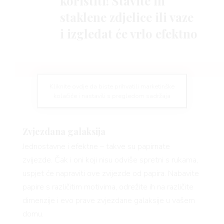
koristiti! Stavite ih
staklene zdjelice ili vaze
i izgledat će vrlo efektno
BOOK
Kliknite ovdje da biste prihvatili marketinške
kolačiće i nastavili s pregledom sadržaja
Zvjezdana galaksija
Jednostavne i efektne – takve su papirnate
zvijezde. Čak i oni koji nisu odviše spretni s rukama,
uspjet će napraviti ove zvijezde od papira. Nabavite
papire s različitim motivima, odrežite ih na različite
dimenzije i evo prave zvjezdane galaksije u vašem
domu.