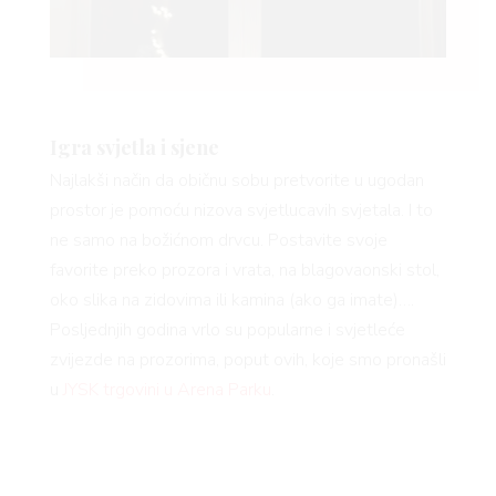
Igra svjetla i sjene
Najlakši način da običnu sobu pretvorite u ugodan
prostor je pomoću nizova svjetlucavih svjetala. I to
ne samo na božićnom drvcu. Postavite svoje
favorite preko prozora i vrata, na blagovaonski stol,
oko slika na zidovima ili kamina (ako ga imate)….
Posljednjih godina vrlo su popularne i svjetleće
zvijezde na prozorima, poput ovih, koje smo pronašli
u
JYSK trgovini u Arena Parku
.