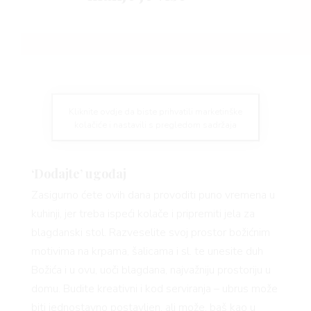
Kliknite ovdje da biste prihvatili marketinške
kolačiće i nastavili s pregledom sadržaja
‘Dodajte’ ugođaj
Zasigurno ćete ovih dana provoditi puno vremena u
kuhinji, jer treba ispeći kolače i pripremiti jela za
blagdanski stol. Razveselite svoj prostor božićnim
motivima na krpama, šalicama i sl. te unesite duh
Božića i u ovu, uoči blagdana, najvažniju prostoriju u
domu. Budite kreativni i kod serviranja – ubrus može
biti jednostavno postavljen, ali može, baš kao u