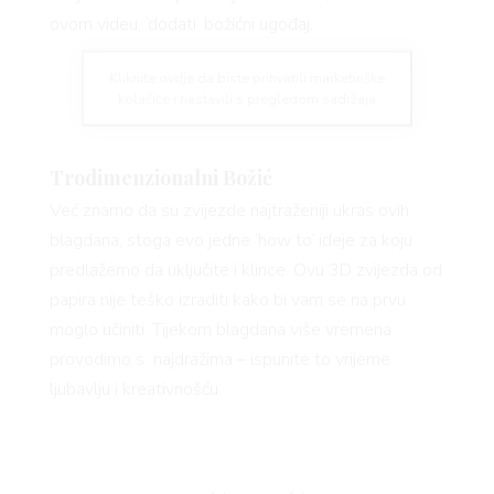
ovom videu, ‘dodati’ božićni ugođaj.
Kliknite ovdje da biste prihvatili marketinške
kolačiće i nastavili s pregledom sadržaja
Trodimenzionalni Božić
Već znamo da su zvijezde najtraženiji ukras ovih
blagdana, stoga evo jedne ‘how to’ ideje za koju
predlažemo da uključite i klince. Ovu 3D zvijezda od
papira nije teško izraditi kako bi vam se na prvu
moglo učiniti. Tijekom blagdana više vremena
provodimo s najdražima – ispunite to vrijeme
ljubavlju i kreativnošću.