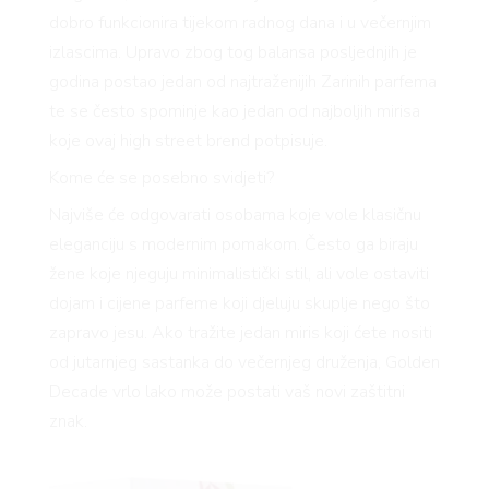
dobro funkcionira tijekom radnog dana i u večernjim
izlascima. Upravo zbog tog balansa posljednjih je
godina postao jedan od najtraženijih Zarinih parfema
te se često spominje kao jedan od najboljih mirisa
koje ovaj high street brend potpisuje.
Kome će se posebno svidjeti?
Najviše će odgovarati osobama koje vole klasičnu
eleganciju s modernim pomakom. Često ga biraju
žene koje njeguju minimalistički stil, ali vole ostaviti
dojam i cijene parfeme koji djeluju skuplje nego što
zapravo jesu. Ako tražite jedan miris koji ćete nositi
od jutarnjeg sastanka do večernjeg druženja, Golden
Decade vrlo lako može postati vaš novi zaštitni
znak.