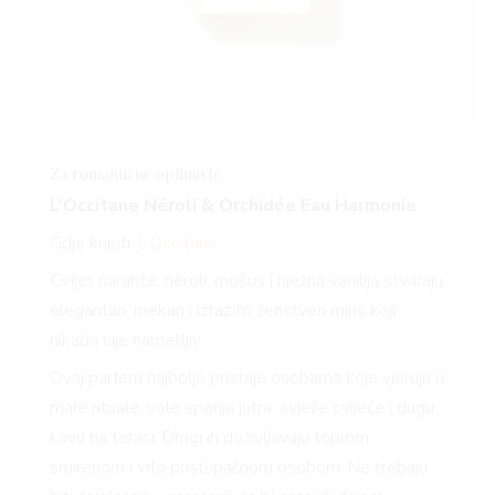
Za romantične optimiste
L’Occitane Néroli & Orchidée Eau Harmonie
Gdje kupiti:
L’Occitane
Cvijet naranče, neroli, mošus i nježna vanilija stvaraju
elegantan, mekan i izrazito ženstven miris koji
nikada nije nametljiv.
Ovaj parfem najbolje pristaje osobama koje vjeruju u
male rituale, vole sporija jutra, svježe cvijeće i dugu
kavu na terasi. Drugi ih doživljavaju toplom,
smirenom i vrlo pristupačnom osobom. Ne trebaju