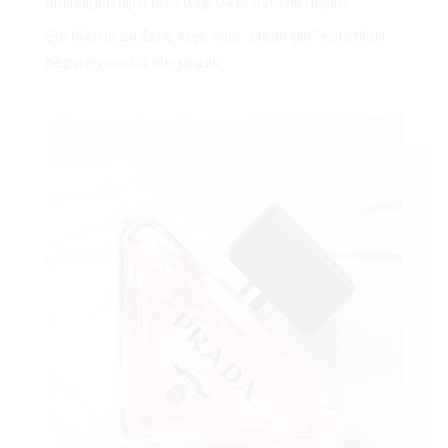
biti najglasniji u prostoriji da bi ostavili dojam.
Savršen je za žene koje vole “clean girl” estetiku i
bezvremensku eleganciju.