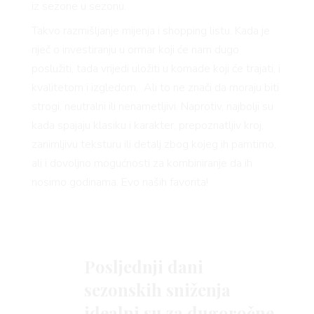
iz sezone u sezonu.
Takvo razmišljanje mijenja i shopping listu. Kada je
riječ o investiranju u ormar koji će nam dugo
poslužiti, tada vrijedi uložiti u komade koji će trajati, i
kvalitetom i izgledom. Ali to ne znači da moraju biti
strogi, neutralni ili nenametljivi. Naprotiv, najbolji su
kada spajaju klasiku i karakter, prepoznatljiv kroj,
zanimljivu teksturu ili detalj zbog kojeg ih pamtimo,
ali i dovoljno mogućnosti za kombiniranje da ih
nosimo godinama. Evo naših favorita!
Posljednji dani
sezonskih sniženja
idealni su za dugoročne