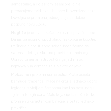
samostalno, a dolaskom jeseni preko nje
prebacujemo tvid jaknu, baloner ili oversized sako.
Dovoljna je promjena jednog sloja da dobije
potpuno novu ulogu.
Negliže
je odavno izašao iz okvira spavaće sobe.
Danas ga nosimo ispod blago raskopčane košulje,
uz široke hlače ili ispod sakoa, kada želimo da
satenski detalj diskretno proviri iz kombinacije.
Upravo ta nenametljivost čini ga jednim od
najzahvalnijih komada za slojevito odijeva.
Mokasine
rijetko miruju na polici. Prate odijela,
bermude, traperice i hlače na crtu, a jednako dobro
izgledaju s vidljivim čarapama kao i na bosu nogu
tijekom toplijih dana. Malo koja cipela može toliko
promijeniti karakter kombinacije, a ostati jednako
praktična.