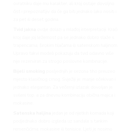
ovratniku daje mu karakter, ali kroj ostaje dovoljno
čist i prepoznatljiv da će ga biti jednako lako nositi i
za pet ili deset godina.
Tvid jakna
ovdje dolazi u mlađoj interpretaciji. Kraći
kroj daje joj ležernost pa se jednako dobro slaže s
trapericama, širokim hlačama ili satenskom haljinom.
Upravo takvi modeli pokazuju da tvid odavno više
nije rezerviran za strogo poslovne kombinacije.
Bijeli smoking
posljednjih je sezona tiho preuzeo
mjesto klasičnog crnog. Svježiji je, manje očekivan i
jednako elegantan. Za večernji izlazak dovoljan je
svileni top, a za dnevnu kombinaciju obična majica i
mokasine.
Satenska haljina
jedan je od rijetkih komada koji
podjednako dobro izgleda uz sandale s tankim
remenčićima, mokasine ili tenisice. Ljeti je nosimo