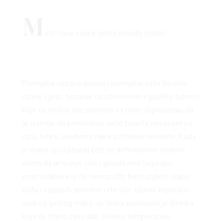
M
ust have svake ljetne beauty rutine!
Promjena sezona donosi i promjenu naše beauty
rutine. Ljeto, boravak na otvorenom i godišnji odmori
koje će većina nas provesti na moru signaliziraju da
je vrijeme da presložimo naše beauty nesesere i u
našu rutinu uvedemo neke potrebne novitete. Kada
je make up u pitanju ljeti se definitivnom vodimo
onom da je manje više i gravitiramo laganijim
proizvodima koji će nam pružiti fresh izgled, sjajnu
kožu i naglasiti prirodne crte lice. Glavni imperativ
svakog ljetnog make up looka postojana je šminka
koja će trajati cijeli dan. Visoke temperature,