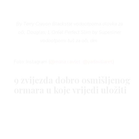
By Terry Crayon Blackstar vodootporna olovka za
oči, Douglas; L’Oréal Perfect Slim by Superliner
vodootporni tuš za oči, dm
Foto: Instagram (
@maria.cavlet
@yadavillaret
)
9 zvijezda dobro osmišljenog
ARENA CENTAR
BEAUTY
LJEPOTA
ormara u koje vrijedi uložiti