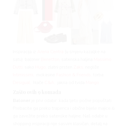
Inspiracija iz
Arena Centra
(u smjeru kazaljke na
satu): baloner
Benetton,
satenska haljina
Massimo
Dutti,
sako
Hugo,
zlatni prsten
Zaks,
negliže
Intimissimi,
mokasine
Fashion & Friends,
torba
Desigual,
hlače
C&A,
jakna od tvida
Mango
Zašto ovih 9 komada
Baloner
je prvi odabir kada ljeto počne popuštati.
Prebacite ga preko traperica i obične bijele majice ili
ga zavežite preko satenske haljine. Naš odabir u
shopping inspiraciji nije sasvim klasičan, detalj na