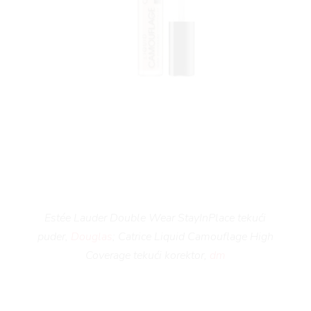
BOOK
Estée Lauder Double Wear StayInPlace tekući
AGRAM
puder,
Douglas
; Catrice Liquid Camouflage High
Coverage tekući korektor,
dm