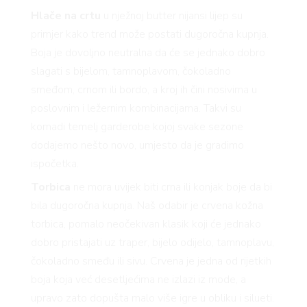
Hlače na crtu
u nježnoj butter nijansi lijep su
primjer kako trend može postati dugoročna kupnja.
Boja je dovoljno neutralna da će se jednako dobro
slagati s bijelom, tamnoplavom, čokoladno
smeđom, crnom ili bordo, a kroj ih čini nosivima u
poslovnim i ležernim kombinacijama. Takvi su
komadi temelj garderobe kojoj svake sezone
dodajemo nešto novo, umjesto da je gradimo
ispočetka.
Torbica
ne mora uvijek biti crna ili konjak boje da bi
bila dugoročna kupnja. Naš odabir je crvena kožna
torbica, pomalo neočekivan klasik koji će jednako
dobro pristajati uz traper, bijelo odijelo, tamnoplavu,
čokoladno smeđu ili sivu. Crvena je jedna od rijetkih
boja koja već desetljećima ne izlazi iz mode, a
upravo zato dopušta malo više igre u obliku i silueti.