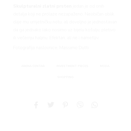
Skulpturalni zlatni prsten
jedan je od onih
detalja koji ne prolaze nezapaženo. Neobičan oblik
daje mu umjetničku notu, ali dovoljno je jednostavan
da ga jednako lako nosimo uz bijelu košulju, pletivo
ili večernju haljinu. Efektan, ali ne i nametljiv.
Fotografija naslovnice: Massimo Dutti
ARENA CENTAR
INVESTMENT PIECES
MODA
SHOPPING