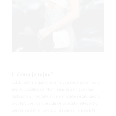
VO
YLE
 TO
 TIME
U čemu je tajna?
Udobnost je sigurno prva na listi kada govorimo o
FE
efektu poželjnosti. Mom jeans je zamišljen kao
funkcionalan model u kojem možete šetati, sjediti,
provesti cijeli dan bez da se osjećate nelagodno.
Sjetite se samo „low cut“ traperica koje su bile