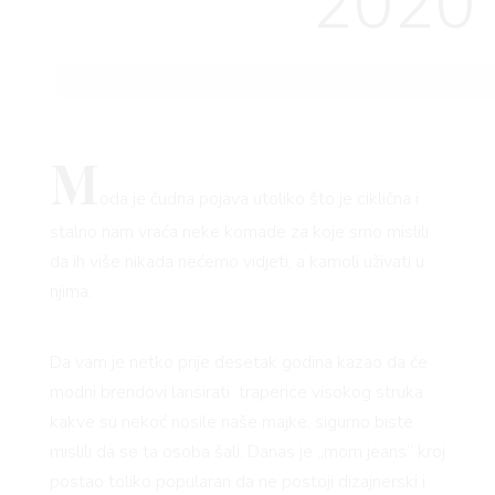
2020
M
oda je čudna pojava utoliko što je ciklična i
stalno nam vraća neke komade za koje smo mislili
da ih više nikada nećemo vidjeti, a kamoli uživati u
njima.
Da vam je netko prije desetak godina kazao da će
modni brendovi lansirati traperice visokog struka
kakve su nekoć nosile naše majke, sigurno biste
mislili da se ta osoba šali. Danas je „mom jeans“ kroj
postao toliko popularan da ne postoji dizajnerski i