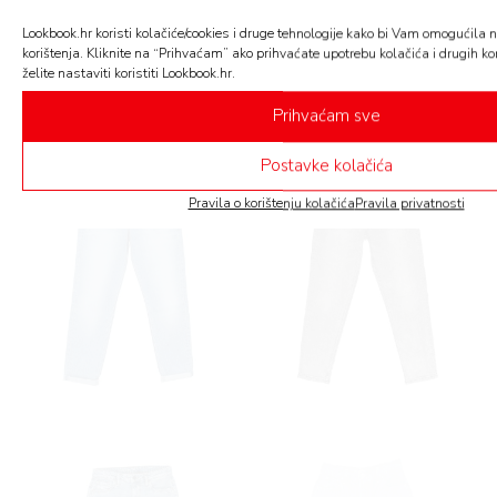
RIVATNOSTI
i u večernjoj varijanti sa slip topićem i seksi
Lookbook.hr koristi kolačiće/cookies i druge tehnologije kako bi Vam omogućila n
sandalama. U galeriji pogledajte odabir iz trgovina
korištenja. Kliknite na “Prihvaćam” ako prihvaćate upotrebu kolačića i drugih kor
ArenaCentra
želite nastaviti koristiti Lookbook.hr.
Prihvaćam sve
Postavke kolačića
Pravila o korištenju kolačića
Pravila privatnosti