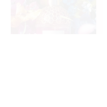
Za ljubiteljice bezvremenske elegancije