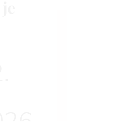
 je
.
p
026