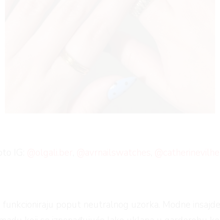
I
oto IG:
@olgali.ber
,
@avrnailswatches
,
@catherinevilh
i da funkcioniraju poput neutralnog uzorka. Modne insaj