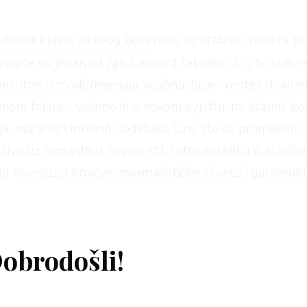
 modni klasik, ali ovog ljeta nose se hrabrije, veće i s 
Prugice su jedan od njih. Leopard također. A u tu svev
isutne u modi, mijenjaju veličinu, boje i kontekst, ali n
om fokusu, viđamo ih u novom svjetlu, na ‘starim’ kom
a, marama i modnih dodataka. Ono što se promijenilo ni
čivo uz romantiku, rivijera stil, retro estetiku ili klas
, oversized krojeve, minimalističke siluete i garderobu
obrodošli!
cama? Izražajne su, a nikada