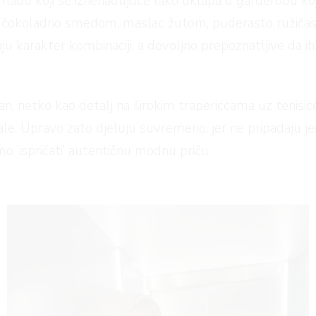
komadu koji se iznenađujuće lako uklapa u garderobu k
m, čokoladno smeđom, maslac žutom, puderasto ružič
ju karakter kombinaciji, a dovoljno prepoznatljive da i
igan, netko kao detalj na širokim trapericcama uz teni
ale. Upravo zato djeluju suvremeno, jer ne pripadaju
mo ‘ispričati’ autentičnu modnu priču.