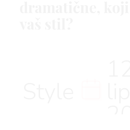
dramatične, koji
vaš stil?
VNICA
12
VO
Style
li
YLE
2