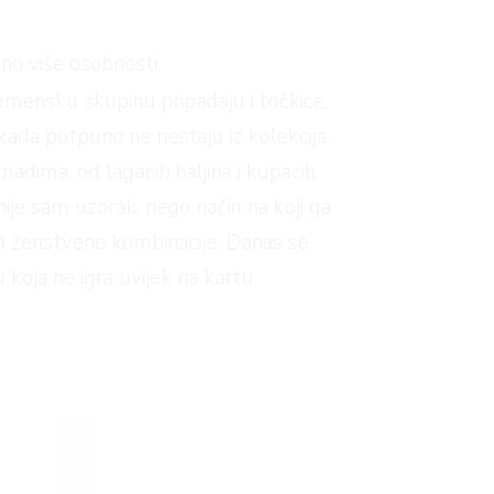
puno više osobnosti
remensku skupinu pripadaju i točkice,
ikada potpuno ne nestaju iz kolekcija.
adima, od laganih haljina i kupaćih
je sam uzorak, nego način na koji ga
ično ženstvene kombinacije. Danas se
 koja ne igra uvijek na kartu