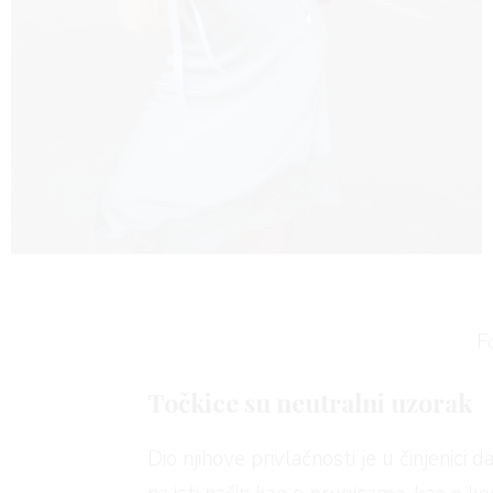
AGRAM
RIVATNOST
F
Točkice su neutralni uzorak
Dio njihove privlačnosti je u činjenic