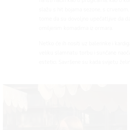
na isti način kao o prugicama, kao o 
slažu s hit bojama sezone, s crveno
tome da su dovoljno upečatljive da da
omiljenim komadima iz ormara.
Netko će ih nositi uz balerinke i kard
veliku slamnatu torbu i sunčane naoč
estetici. Savršene su kada svijetu želi