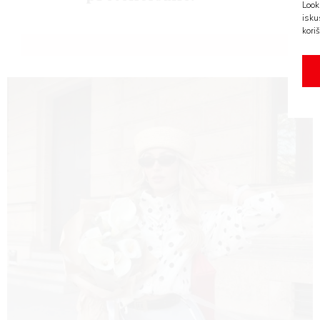
Look
isku
koriš
AMA
BOOK