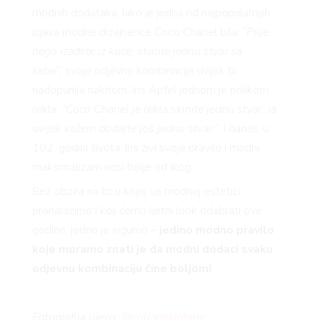
YLE
modnih dodataka. Iako je jedna od najpopularnijih
izjava modne dizajnerice Coco Chanel bila:
“Prije
nego izađete iz kuće, skinite jednu stvar sa
sebe”,
svoje odjevne kombinacije uvijek bi
 TO
nadopunila nakitom. Iris Apfel jednom je prilikom
rekla:
“Coco Chanel je rekla skinite jednu stvar. Ja
uvijek kažem dodajte još jednu stvar.”.
I danas, u
102. godini života, Iris živi svoje pravilo i modni
maksimalizam nosi bolje od ikog.
 TIME
Bez obzira na to u kojoj se modnoj estetici
pronalazimo i koji ćemo ljetni look odabrati ove
godine, jedno je sigurno –
jedino modno pravilo
koje moramo znati je da modni dodaci svaku
FE
odjevnu kombinaciju čine boljom!
Fotografija lijevo:
@collagevintage