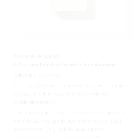
Za romantične optimiste
L’Occitane Néroli & Orchidée Eau Harmonie
Gdje kupiti:
L’Occitane
Cvijet naranče, neroli, mošus i nježna vanilija stvaraju
elegantan, mekan i izrazito ženstven miris koji
nikada nije nametljiv.
Ovaj parfem najbolje pristaje osobama koje vjeruju u
male rituale, vole sporija jutra, svježe cvijeće i dugu
kavu na terasi. Drugi ih doživljavaju toplom,
smirenom i vrlo pristupačnom osobom. Ne trebaju