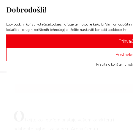
How
Dobrodošli!
Sty
Lookbook.hr koristi kolačiće/cookies i druge tehnologije kako bi Vam omogućila 
kolačića i drugih korištenih tehnologija i želite nastaviti koristiti Lookbook.hr.
to
Prihva
Postavke
Pravila o korištenju kol
O
tkrijte koji parfem pristaje vašem karakteru i
odaberite najbolji za sebe u Arena Centru