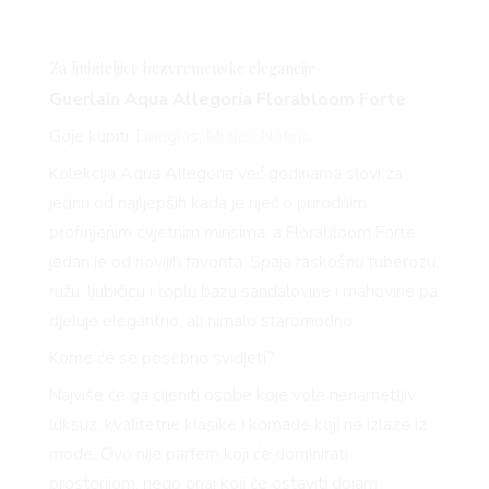
Za ljubiteljice bezvremenske elegancije
Guerlain Aqua Allegoria
Florabloom
Forte
Gdje kupiti:
Douglas
,
Müller
,
Notino
Kolekcija Aqua Allegoria već godinama slovi za
jednu od najljepših kada je riječ o prirodnim,
profinjenim cvjetnim mirisima, a
Florabloom
Forte
jedan je od novijih favorita. Spaja raskošnu tuberozu,
ružu, ljubičicu i toplu bazu sandalovine i mahovine pa
djeluje elegantno, ali nimalo staromodno.
Kome će se posebno svidjeti?
Najviše će ga cijeniti osobe koje vole nenametljiv
luksuz, kvalitetne klasike i komade koji ne izlaze iz
mode. Ovo nije parfem koji će dominirati
prostorijom, nego onaj koji će ostaviti dojam