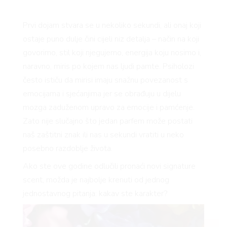
Prvi dojam stvara se u nekoliko sekundi, ali onaj koji
ostaje puno dulje čini cijeli niz detalja – način na koji
govorimo, stil koji njegujemo, energija koju nosimo i,
naravno, miris po kojem nas ljudi pamte. Psiholozi
često ističu da mirisi imaju snažnu povezanost s
emocijama i sjećanjima jer se obrađuju u dijelu
mozga zaduženom upravo za emocije i pamćenje.
Zato nije slučajno što jedan parfem može postati
naš zaštitni znak ili nas u sekundi vratiti u neko
posebno razdoblje života.
Ako ste ove godine odlučili pronaći novi signature
scent, možda je najbolje krenuti od jednog
jednostavnog pitanja: kakav ste karakter?