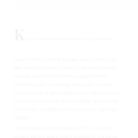
K
oji će modni favoriti kreirati vaš ljetni look?
Nakon kišnih proljetnih tjedana, prvi sunčani i topli
dani najavili su ljetnu sezonu! Uz ljetna putovanja,
uživanje u bezbrižnim danima i dugim ljetnim
večerima, jedan od razloga zbog kojih se uvijek
veselimo ljetu je ljetna garderoba. Lagani materijali,
raskošna paleta boja, efektni detalji – ljetni modni
noviteti već su stigli u
modne trgovine
i izgledaju
odlično.
Novi trendovi i modeli za ljeto 2023. u naše će
ormare uskoro unijeti veliko osvježenje, a u nama