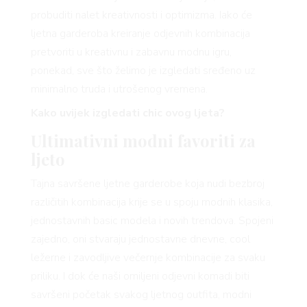
probuditi nalet kreativnosti i optimizma. Iako će
ljetna garderoba kreiranje odjevnih kombinacija
pretvoriti u kreativnu i zabavnu modnu igru,
ponekad, sve što želimo je izgledati sređeno uz
minimalno truda i utrošenog vremena.
Kako uvijek izgledati chic ovog ljeta?
Ultimativni modni favoriti za
ljeto
Tajna savršene ljetne garderobe koja nudi bezbroj
različitih kombinacija krije se u spoju modnih klasika,
jednostavnih basic modela i novih trendova. Spojeni
zajedno, oni stvaraju jednostavne dnevne, cool
ležerne i zavodljive večernje kombinacije za svaku
priliku. I dok će naši omiljeni odjevni komadi biti
savršeni početak svakog ljetnog outfita, modni