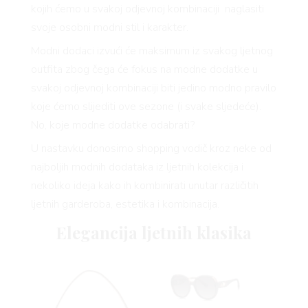
kojih ćemo u svakoj odjevnoj kombinaciji naglasiti
svoje osobni modni stil i karakter.
AGRAM
Modni dodaci izvući će maksimum iz svakog ljetnog
outfita zbog čega će fokus na modne dodatke u
svakoj odjevnoj kombinaciji biti jedino modno pravilo
koje ćemo slijediti ove sezone (i svake sljedeće).
No, koje modne dodatke odabrati?
U nastavku donosimo shopping vodič kroz neke od
najboljih modnih dodataka iz ljetnih kolekcija i
RIVATNO
nekoliko ideja kako ih kombinirati unutar različitih
ljetnih garderoba, estetika i kombinacija.
Elegancija ljetnih klasika