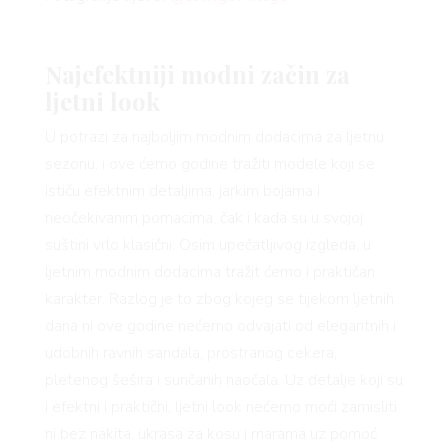
Najefektniji modni začin za
AMA
ljetni look
U potrazi za najboljim modnim dodacima za ljetnu
sezonu, i ove ćemo godine tražiti modele koji se
ističu efektnim detaljima, jarkim bojama i
neočekivanim pomacima, čak i kada su u svojoj
suštini vrlo klasični. Osim upečatljivog izgleda, u
ljetnim modnim dodacima tražit ćemo i praktičan
BOOK
karakter. Razlog je to zbog kojeg se tijekom ljetnih
dana ni ove godine nećemo odvajati od elegantnih i
udobnih ravnih sandala, prostranog cekera,
pletenog šešira i sunčanih naočala. Uz detalje koji su
i efektni i praktični, ljetni look nećemo moći zamisliti
ni bez nakita, ukrasa za kosu i marama uz pomoć