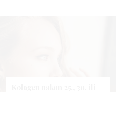
Kolagen nakon 25., 30. ili
40.? Evo kada ga je
najbolje početi uzimati