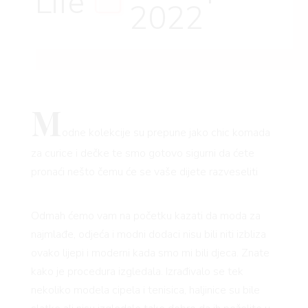
Life
2022
M
odne kolekcije su prepune jako chic komada
za curice i dečke te smo gotovo sigurni da ćete
pronaći nešto čemu će se vaše dijete razveseliti
Odmah ćemo vam na početku kazati da moda za
najmlađe, odjeća i modni dodaci nisu bili niti izbliza
ovako lijepi i moderni kada smo mi bili djeca. Znate
kako je procedura izgledala. Izrađivalo se tek
nekoliko modela cipela i tenisica, haljinice su bile