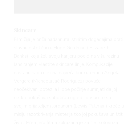
AGRAM
Skincare
Film čija je priča nadahnuta istinitim događajima prati
slavnu estetičarku Hope Goldman ( Elizabeth
Banks), koja želi svoju karijeru podići na višu razinu
lansiranjem vlastite skincare linije. Komplikacije
RIVATN
nastanu kada njezina najveća konkurentica Angela
Vergara (Michaela Jaé Rodriguez) povuče
neočekivani potez, a Hope počinje sumnjati da joj
netko pokušava sabotirati ugled i posao te sa
svojim prijateljem Jordanom (Lewis Pullman) kreće u
misiju razotkrivanja misterija tko joj pokušava uništiti
život. Premjera filma zakazana je za 16. kolovoza.