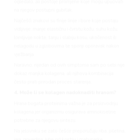
ogledalo, ali postoje promjene koje mogu upućivati
na njegov postupni gubitak.
Najčešći znakovi su finije linije i bore koje postaju
vidljivije, manje elastičnu i čvrstu kožu, suhu kožu,
lomljivije nokte, tanju i slabiju kosu, ukočenost ili
nelagodu u zglobovima te sporiji oporavak nakon
vježbanja.
Naravno, nijedan od ovih simptoma sam po sebi nije
dokaz manjka kolagena, ali njihova kombinacija
često prati prirodan proces starenja.
4. Može li se kolagen nadoknaditi hranom?
Hrana bogata proteinima važna je za proizvodnju
kolagena jer organizmu osigurava aminokiseline
potrebne za njegovu sintezu.
Na jelovniku se zato češće preporučuju riba, piletina,
jaja, govedina, juhe od kostiju i mahunarke.