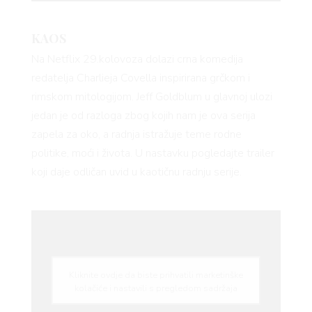
KAOS
Na Netflix 29.kolovoza dolazi crna komedija
redatelja Charlieja Covella inspirirana grčkom i
rimskom mitologijom. Jeff Goldblum u glavnoj ulozi
jedan je od razloga zbog kojih nam je ova serija
zapela za oko, a radnja istražuje teme rodne
politike, moći i života. U nastavku pogledajte trailer
koji daje odličan uvid u kaotičnu radnju serije.
Kliknite ovdje da biste prihvatili marketinške
kolačiće i nastavili s pregledom sadržaja