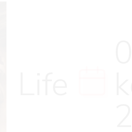
0
Life
k