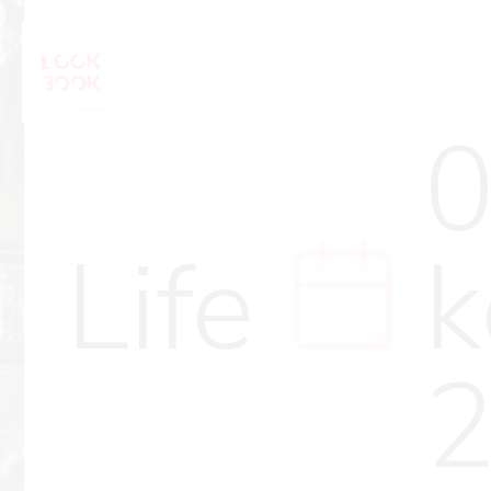
0
Life
k