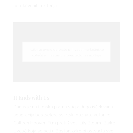
 TO
neotkrivenih misterija.
 TIME
Kliknite ovdje da biste prihvatili marketinške
kolačiće i nastavili s pregledom sadržaja
FE
It Ends with Us
Danas je na filmska platna stigla dugo iščekivana
adaptacija bestselera svjetski poznate autorice
Colleen Hoover. Film prati život Lily Bloom (Blake
Lively) koja se seli u Boston kako bi ostvarila svoj