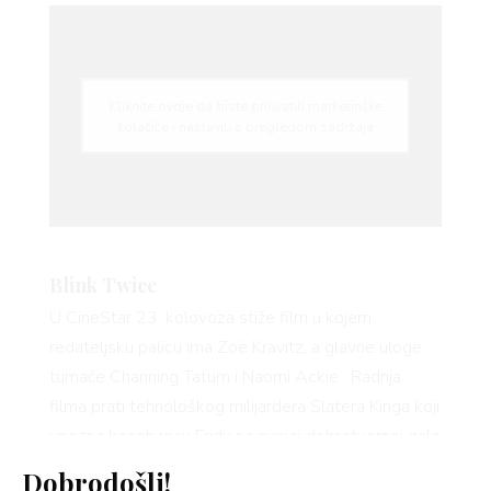
Kliknite ovdje da biste prihvatili marketinške
kolačiće i nastavili s pregledom sadržaja
Blink Twice
U CineStar 23. kolovoza stiže film u kojem
redateljsku palicu ima Zoë Kravitz, a glavne uloge
tumače Channing Tatum i Naomi Ackie . Radnja
filma prati tehnološkog milijardera Slatera Kinga koji
upozna konobaricu Fridu na svojoj dobrotvornoj gala
večeri. Nakon što između njih dvoje zaiskre iskrice,
Dobrodošli!