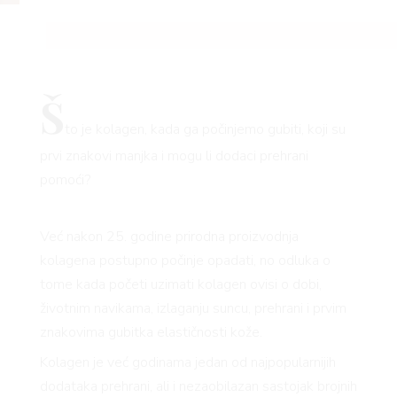
Š
to je kolagen, kada ga počinjemo gubiti, koji su
prvi znakovi manjka i mogu li dodaci prehrani
pomoći?
Već nakon 25. godine prirodna proizvodnja
kolagena postupno počinje opadati, no odluka o
tome kada početi uzimati kolagen ovisi o dobi,
životnim navikama, izlaganju suncu, prehrani i prvim
znakovima gubitka elastičnosti kože.
Kolagen je već godinama jedan od najpopularnijih
dodataka prehrani, ali i nezaobilazan sastojak brojnih