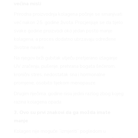
većina misli
Prirodna proizvodnja kolagena počinje se smanjivati
već nakon 25. godine života. Procjenjuje se da tijelo
svake godine proizvodi oko jedan posto manje
kolagena, a proces dodatno ubrzavaju određene
životne navike.
Na njegov brži gubitak utječu pretjerano izlaganje
UV zračenju, pušenje, prehrana bogata šećerom,
kronični stres, nedostatak sna i hormonalne
promjene, osobito tijekom menopauze.
Drugim riječima, godine nisu jedini razlog zbog kojeg
razina kolagena opada.
3. Ovo su prvi znakovi da ga možda imate
manje
Kolagen nije moguće “izmjeriti” pogledom u