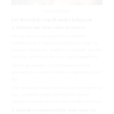
Foto: Unsplash
Pet stvari koje vrijedi znati o kolagenu
1. Kolagen nije važan samo za ljepotu
Iako ga najčešće povezujemo s mladolikim
izgledom kože, kolagen ima mnogo širu ulogu. On
doslovno djeluje kao “građevinski materijal” koji daje
čvrstoću i elastičnost tkivima u cijelom organizmu.
Najviše ga nalazimo u koži, hrskavici, kostima,
ligamentima i tetivama, mišićima i stijenkama krvnih
žila.
Zato se manjak kolagena ne mora prvo primijetiti na
licu – ponekad se prije osjeti kroz ukočenost
zglobova ili sporiji oporavak nakon fizičke aktivnosti.
2. Gubitak kolagena počinje ranije nego što