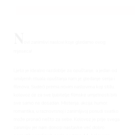
N
ovi zanimlivi naslovi koje gledamo ovog
mjeseca!
Ljeto je idealno razdoblje za opuštanje, a jedan od
omiljenih rituala opuštanja nam je gledanje serija i
filmova. Sudeći prema novim naslovima koji stižu,
kolovoz će za sve ljubitelje filmske umjetnosti biti
sve samo ne dosadan. Misterija, akcija, humor,
romantika, u raznovrsnoj i zanimljivoj ponudi svatko
može pronaći nešto za sebe. Kolovoz je prije svega
zanimljiv jer nam donosi nastavke već dobro