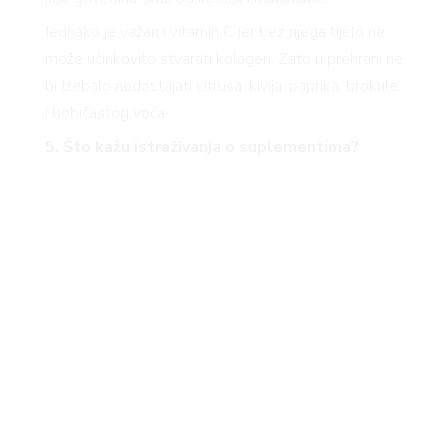
Jednako je važan i vitamin C jer bez njega tijelo ne
može učinkovito stvarati kolagen. Zato u prehrani ne
bi trebalo nedostajati citrusa, kivija, paprika, brokule
i bobičastog voća.
5. Što kažu istraživanja o suplementima?
Dodaci prehrani s hidroliziranim kolagenom
posljednjih su godina među najprodavanijima u
beauty kategoriji. Hidrolizirani kolagen razgrađen je
na manje peptide koji se lakše apsorbiraju.
Dosadašnja istraživanja sugeriraju da redovito
uzimanje kolagenskih peptida kod dijela ljudi može
pridonijeti boljoj hidrataciji i elastičnosti kože te
smanjenju vidljivosti sitnih bora. Pojedina istraživanja
također pokazuju potencijalne koristi za zdravlje
zglobova i oporavak nakon tjelesne aktivnosti.