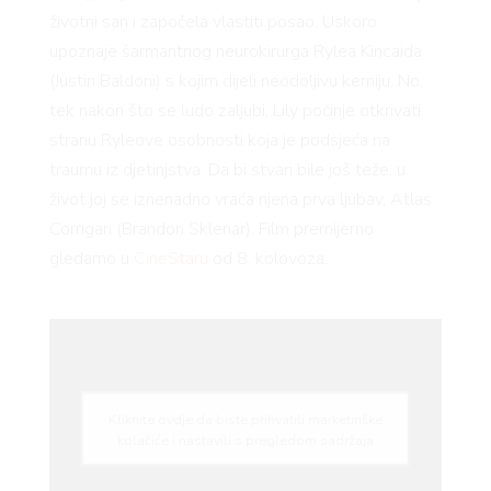
AMA
životni san i započela vlastiti posao. Uskoro
upoznaje šarmantnog neurokirurga Rylea Kincaida
(Justin Baldoni) s kojim dijeli neodoljivu kemiju. No,
tek nakon što se ludo zaljubi, Lily počinje otkrivati
stranu Ryleove osobnosti koja je podsjeća na
traumu iz djetinjstva. Da bi stvari bile još teže, u
život joj se iznenadno vraća njena prva ljubav, Atlas
BOOK
Corrigan (Brandon Sklenar). Film premijerno
gledamo u
CineStaru
od 8. kolovoza.
Kliknite ovdje da biste prihvatili marketinške
kolačiće i nastavili s pregledom sadržaja