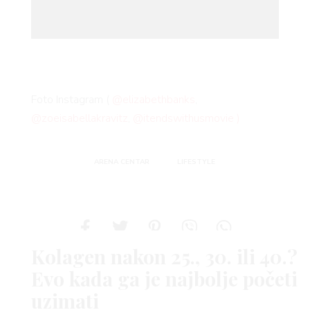
Foto Instagram (
@elizabethbanks
,
@zoeisabellakravitz
,
@itendswithusmovie )
ARENA CENTAR
LIFESTYLE
Kolagen nakon 25., 30. ili 40.?
Evo kada ga je najbolje početi
uzimati