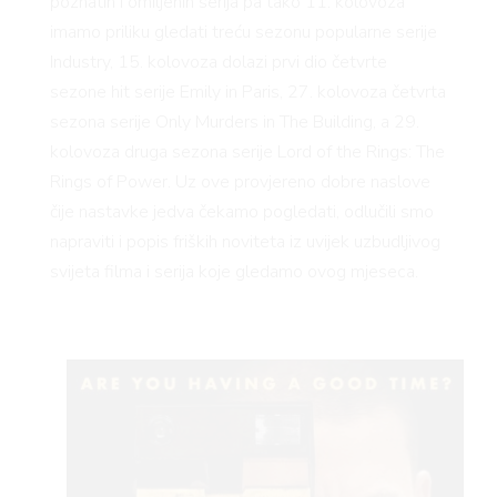
poznatih i omiljenih serija pa tako 11. kolovoza
imamo priliku gledati treću sezonu popularne serije
Industry, 15. kolovoza dolazi prvi dio četvrte
sezone hit serije Emily in Paris, 27. kolovoza četvrta
sezona serije Only Murders in The Building, a 29.
kolovoza druga sezona serije Lord of the Rings: The
Rings of Power. Uz ove provjereno dobre naslove
čije nastavke jedva čekamo pogledati, odlučili smo
napraviti i popis friških noviteta iz uvijek uzbudljivog
svijeta filma i serija koje gledamo ovog mjeseca.