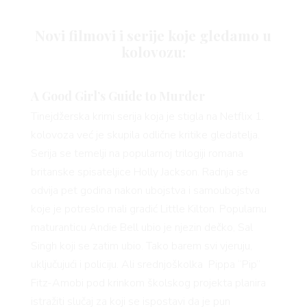
VNICA
Novi filmovi i serije koje gledamo u
kolovozu:
VO
A Good Girl’s Guide to Murder
Tinejdžerska krimi serija koja je stigla na Netflix 1.
kolovoza već je skupila odlične kritike gledatelja.
Serija se temelji na popularnoj trilogiji romana
britanske spisateljice Holly Jackson. Radnja se
YLE
odvija pet godina nakon ubojstva i samoubojstva
koje je potreslo mali gradić Little Kilton. Popularnu
maturanticu Andie Bell ubio je njezin dečko, Sal
Singh koji se zatim ubio. Tako barem svi vjeruju,
uključujući i policiju. Ali srednjoškolka Pippa “Pip”
Fitz-Amobi pod krinkom školskog projekta planira
istražiti slučaj za koji se ispostavi da je pun