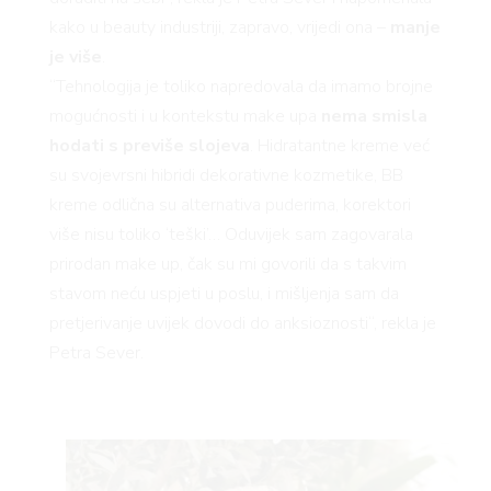
kako u beauty industriji, zapravo, vrijedi ona –
manje
je više
.
“Tehnologija je toliko napredovala da imamo brojne
mogućnosti i u kontekstu make upa
nema smisla
hodati s previše slojeva
. Hidratantne kreme već
su svojevrsni hibridi dekorativne kozmetike, BB
kreme odlična su alternativa puderima, korektori
više nisu toliko ‘teški’… Oduvijek sam zagovarala
prirodan make up, čak su mi govorili da s takvim
stavom neću uspjeti u poslu, i mišljenja sam da
pretjerivanje uvijek dovodi do anksioznosti“, rekla je
Petra Sever.