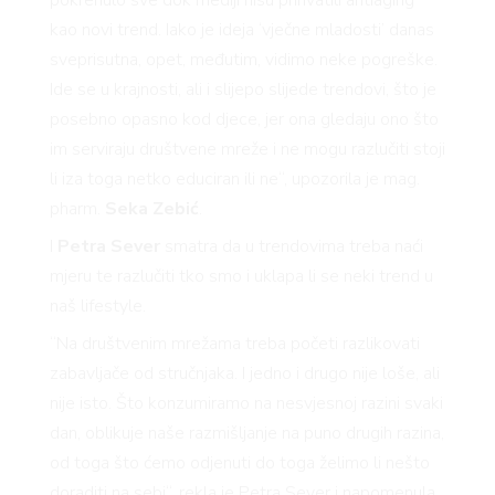
pokrenulo sve dok mediji nisu prihvatili antiaging
kao novi trend. Iako je ideja ‘vječne mladosti’ danas
sveprisutna, opet, međutim, vidimo neke pogreške.
Ide se u krajnosti, ali i slijepo slijede trendovi, što je
posebno opasno kod djece, jer ona gledaju ono što
im serviraju društvene mreže i ne mogu razlučiti stoji
li iza toga netko educiran ili ne“, upozorila je mag.
pharm.
Seka Zebić
.
I
Petra Sever
smatra da u trendovima treba naći
mjeru te razlučiti tko smo i uklapa li se neki trend u
naš lifestyle.
“Na društvenim mrežama treba početi razlikovati
zabavljače od stručnjaka. I jedno i drugo nije loše, ali
nije isto. Što konzumiramo na nesvjesnoj razini svaki
dan, oblikuje naše razmišljanje na puno drugih razina,
od toga što ćemo odjenuti do toga želimo li nešto
doraditi na sebi“, rekla je Petra Sever i napomenula