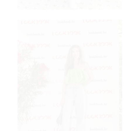
 T
 TI