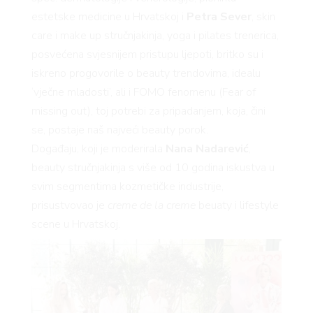
estetske medicine u Hrvatskoj i
Petra Sever
, skin
care i make up stručnjakinja, yoga i pilates trenerica,
posvećena svjesnijem pristupu ljepoti, britko su i
iskreno progovorile o beauty trendovima, idealu
‘vječne mladosti’, ali i FOMO fenomenu (Fear of
missing out), toj potrebi za pripadanjem, koja, čini
se, postaje naš najveći beauty porok.
Događaju, koji je moderirala
Nana Nadarević
,
beauty stručnjakinja s više od 10 godina iskustva u
svim segmentima kozmetičke industrije,
prisustvovao je
creme de la creme
beuaty i lifestyle
scene u Hrvatskoj.