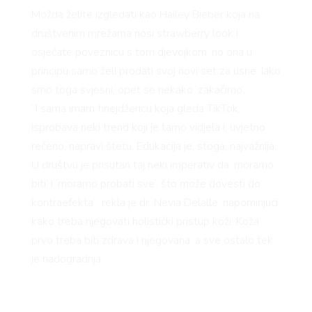
VN
Možda želite izgledati kao Hailey Bieber koja na
društvenim mrežama nosi strawberry look i
osjećate poveznicu s tom djevojkom, no ona u
principu samo želi prodati svoj novi set za usne. Iako
smo toga svjesni, opet se nekako ‘zakačimo’.
VO
“I sama imam tinejdžericu koja gleda TikTok,
isprobava neki trend koji je tamo vidjela i, uvjetno
rečeno, napravi štetu. Edukacija je, stoga, najvažnija.
U društvu je prisutan taj neki imperativ da ‘moramo
biti’ i ‘moramo probati sve’, što može dovesti do
kontraefekta“, rekla je dr. Nevia Delalle, napominjući
kako treba njegovati holistički pristup koži. Koža
prvo treba biti zdrava i njegovana, a sve ostalo tek
je nadogradnja.