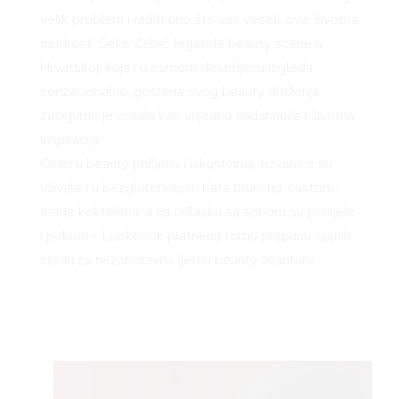
velik problem i raditi ono što vas veseli, ova ‘životna
mudrost’ Seke Zebić, legende beauty scene u
Hrvatskoj, koja i u osmom desetljeću izgleda
senzacionalno, gostima ovog beauty druženja
zasigurno je ostala kao vrijedno nadahnuće i životna
inspiracija.
Osim u beauty pričama i iskustvima, uzvanice su
uživale i u bezglutenskom Kata brunchu, custom-
made koktelima, a na odlasku sa sobom su ponijele
i poklon – Lookbook platnenu torbu prepunu sjajnih
stvari za nezaboravnu ljetnu beauty avanturu.