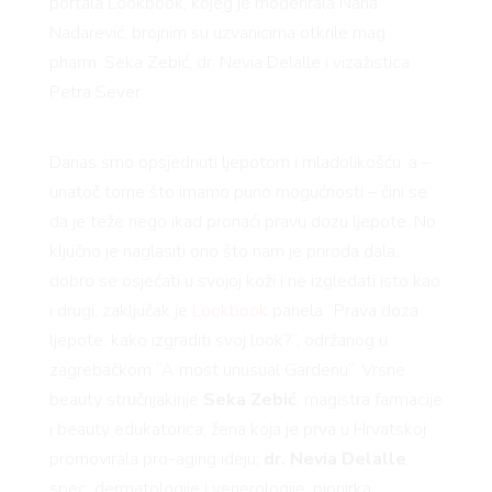
portala Lookbook, kojeg je moderirala Nana
Nadarević, brojnim su uzvanicima otkrile mag.
pharm. Seka Zebić, dr. Nevia Delalle i vizažistica
Petra Sever
Danas smo opsjednuti ljepotom i mladolikošću, a –
unatoč tome što imamo puno mogućnosti – čini se
da je teže nego ikad pronaći pravu dozu ljepote. No
ključno je naglasiti ono što nam je priroda dala,
dobro se osjećati u svojoj koži i ne izgledati isto kao
i drugi, zaključak je
Lookbook
panela “Prava doza
ljepote: kako izgraditi svoj look?“, održanog u
zagrebačkom “A most unusual Gardenu“. Vrsne
beauty stručnjakinje
Seka Zebić
, magistra farmacije
i beauty edukatorica, žena koja je prva u Hrvatskoj
promovirala pro-aging ideju;
dr. Nevia Delalle
,
spec. dermatologije i venerologije, pionirka