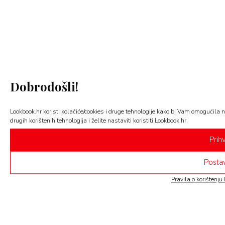
Dobrodošli!
Lookbook.hr koristi kolačiće/cookies i druge tehnologije kako bi Vam omogućila n
drugih korištenih tehnologija i želite nastaviti koristiti Lookbook.hr.
Prih
Postav
Pravila o korištenju