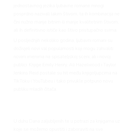
jednostavnog jezika ljubavne romane mnogi
posprdno nazivali lakim štivom, ta ih kombinacija ne
čini nužno manje bitnim ili manje kvalitetnim štivom,
ali ih definitivno ističe kao štivo pristupačno svima.
U posljednjih nekoliko godina, ljubavni romani su
doživjeli novi val popularnosti koji mogu zahvaliti
novim imenima na spisateljskoj sceni, ali i novoj
publici. Knjige Emily Henry, Ali Hazelwood i Taylor
Jenkins Reid postale su hit među knjigoljupcima na
TikToku i YouTubeu i tako privukle potpuno novu
publiku mladih čitača.
U duhu Dana zaljubljenih te u potrazi za knjigama uz
koje se možemo opustiti i zaboraviti na sve