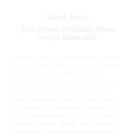
Klasik žanra
Jojo Moyes: Posljednje pismo
tvojega ljubavnika
Novinarka i književnica Jojo Moyes dobro je poznato
VNIC
ime svim ljubiteljima ljubavnih romana. U posljednjih
dvadesetak godina, Jojo Moyes napisala je
dvadesetak ljubavnih romana za koje ste sigurno
čuli ili ste ih gledali na malim ekranima. Jedan od
njezinih najpopularnijih ljubavnih romana zasigurno je
Posljednje pismo tvojega ljubavnika
prema kojem
je 2021. godine snimanje Netflix film sa Shailene
Woodley, Callumom Turnerom, Joeom Alwynom,
Felicity Jones i Nabhaanom Rizwanom u glavnim