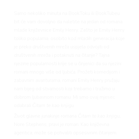
AMA
Samo nekoliko minuta na BookToku ili BookTubeu
bit će vam dovoljno da naletite na jedan od romana
mlade književnice Emily Henry. Zašto je Emily Henry
toliko popularna, osobito kod mladih generacija koje
je preko društvenih mreža uspjela odvojiti od
društvenih mreža i potaknuti na čitanje? Tajna
njezine popularnosti krije se u činjenici da su njezini
romani mnogo više od ljubića. Prožeti komedijom i
zabavnim avanturama, romani Emily Henry pružaju
BOOK
nam bijeg od stvarnosti koji trebamo i tražimo u
dobrom ljubavnom romanu. Mi smo ovaj mjesec
odabrali
Čitam te kao knjigu
.
Život glavne junakinje romana
Čitam te kao knjigu,
Nore Stephens, pravi je roman. Kao književna
agentica, može se pohvaliti opsesivnim čitanjem