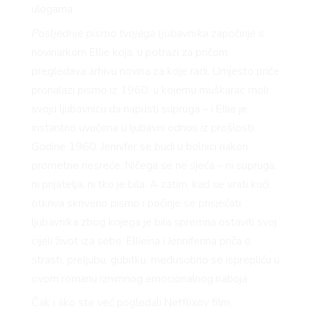
VO
ulogama.
Posljednje pismo tvojega ljubavnika
započinje s
novinarkom Ellie koja, u potrazi za pričom,
pregledava arhivu novina za koje radi. Umjesto priče
YLE
pronalazi pismo iz 1960. u kojemu muškarac moli
svoju ljubavnicu da napusti supruga – i Ellie je
instantno uvučena u ljubavni odnos iz prošlosti.
Godine 1960. Jennifer se budi u bolnici nakon
prometne nesreće. Ničega se ne sjeća – ni supruga,
ni prijatelja, ni tko je bila. A zatim, kad se vrati kući,
 TO
otkriva skriveno pismo i počinje se prisjećati
ljubavnika zbog kojega je bila spremna ostaviti svoj
cijeli život iza sebe. Ellieina i Jenniferina priča o
strasti, preljubu, gubitku, međusobno se isprepliću u
ovom romanu iznimnog emocionalnog naboja.
Čak i ako ste već pogledali Netflixov film,