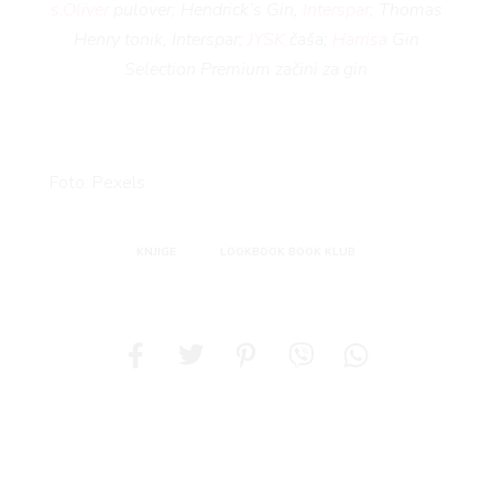
s.Oliver
pulover; Hendrick’s Gin,
Interspar
; Thomas
Henry tonik, Interspar;
JYSK
čaša;
Harrisa
Gin
Selection Premium začini za gin
Foto: Pexels
KNJIGE
LOOKBOOK BOOK KLUB