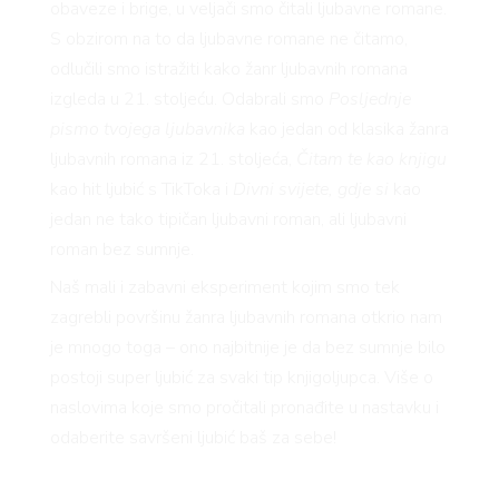
obaveze i brige, u veljači smo čitali ljubavne romane.
S obzirom na to da ljubavne romane ne čitamo,
odlučili smo istražiti kako žanr ljubavnih romana
izgleda u 21. stoljeću. Odabrali smo
Posljednje
pismo tvojega ljubavnika
kao jedan od klasika žanra
ljubavnih romana iz 21. stoljeća,
Čitam te kao knjigu
kao hit ljubić s TikToka i
Divni svijete, gdje si
kao
jedan ne tako tipičan ljubavni roman, ali ljubavni
roman bez sumnje.
Naš mali i zabavni eksperiment kojim smo tek
zagrebli površinu žanra ljubavnih romana otkrio nam
je mnogo toga – ono najbitnije je da bez sumnje bilo
postoji super ljubić za svaki tip knjigoljupca. Više o
naslovima koje smo pročitali pronađite u nastavku i
odaberite savršeni ljubić baš za sebe!