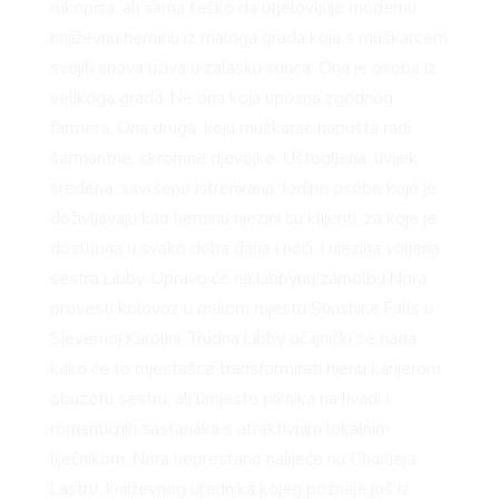
rukopisa, ali sama teško da utjelovljuje modernu
književnu heroinu iz maloga grada koja s muškarcem
svojih snova uživa u zalasku sunca. Ona je osoba iz
velikoga grada. Ne ona koja upozna zgodnog
farmera. Ona druga, koju muškarac napušta radi
AGRA
šarmantne, skromne djevojke. Uštogljena, uvijek
sređena, savršeno istrenirana. Jedine osobe koje je
doživljavaju kao heroinu njezini su klijenti, za koje je
dostupna u svako doba dana i noći, i njezina voljena
sestra Libby. Upravo će na Libbynu zamolbu Nora
provesti kolovoz u malom mjestu Sunshine Falls u
Sjevernoj Karolini. Trudna Libby očajnički se nada
kako će to mjestašce transformirati njenu karijerom
obuzetu sestru, ali umjesto piknika na livadi i
romantičnih sastanaka s atraktivnim lokalnim
liječnikom, Nora neprestano nalijeće na Charlieja
Lastru, književnog urednika kojeg poznaje još iz