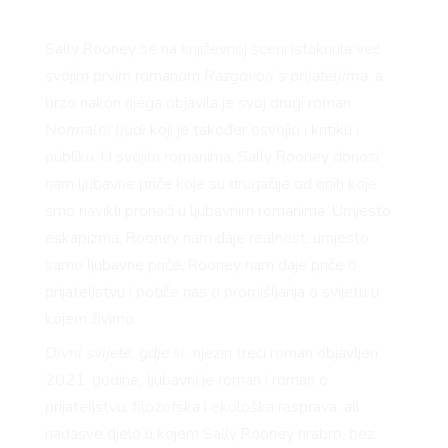
Sally Rooney se na književnoj sceni istaknula već
svojim prvim romanom
Razgovori s prijateljima
, a
brzo nakon njega objavila je svoj drugi roman
Normalni ljudi
koji je također osvojio i kritiku i
publiku. U svojim romanima, Sally Rooney donosi
nam ljubavne priče koje su drugačije od onih koje
smo navikli pronaći u ljubavnim romanima. Umjesto
eskapizma, Rooney nam daje realnost, umjesto
samo ljubavne priče, Rooney nam daje priče o
prijateljstvu i potiče nas o promišljanja o svijetu u
kojem živimo.
Divni svijete, gdje si,
njezin treći roman objavljen
2021. godine
,
ljubavni je roman i roman o
prijateljstvu, filozofska i ekološka rasprava, ali
nadasve djelo u kojem Sally Rooney hrabro, bez