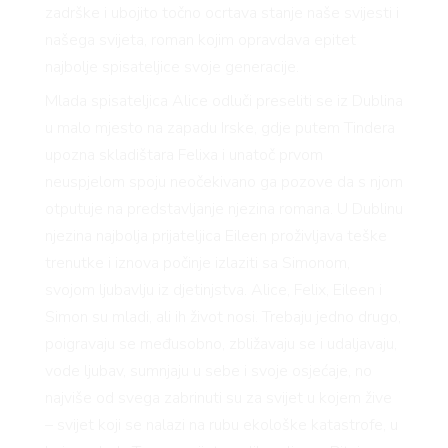
zadrške i ubojito točno ocrtava stanje naše svijesti i
našega svijeta, roman kojim opravdava epitet
najbolje spisateljice svoje generacije.
Mlada spisateljica Alice odluči preseliti se iz Dublina
u malo mjesto na zapadu Irske, gdje putem Tindera
upozna skladištara Felixa i unatoč prvom
neuspjelom spoju neočekivano ga pozove da s njom
otputuje na predstavljanje njezina romana. U Dublinu
njezina najbolja prijateljica Eileen proživljava teške
trenutke i iznova počinje izlaziti sa Simonom,
svojom ljubavlju iz djetinjstva. Alice, Felix, Eileen i
Simon su mladi, ali ih život nosi. Trebaju jedno drugo,
poigravaju se međusobno, zbližavaju se i udaljavaju,
vode ljubav, sumnjaju u sebe i svoje osjećaje, no
najviše od svega zabrinuti su za svijet u kojem žive
– svijet koji se nalazi na rubu ekološke katastrofe, u