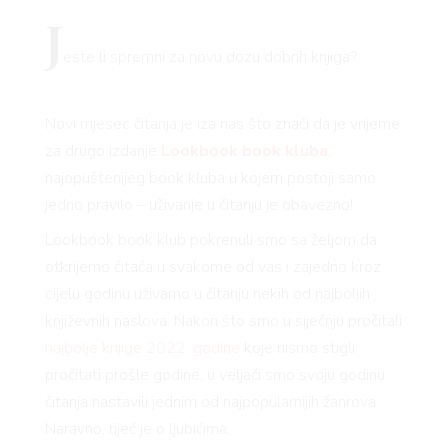
J
este li spremni za novu dozu dobrih knjiga?
Novi mjesec čitanja je iza nas što znači da je vrijeme
za drugo izdanje
Lookbook book kluba
,
najopuštenijeg book kluba u kojem postoji samo
jedno pravilo – uživanje u čitanju je obavezno!
Lookbook book klub pokrenuli smo sa željom da
otkrijemo čitača u svakome od vas i zajedno kroz
cijelu godinu uživamo u čitanju nekih od najboljih
književnih naslova. Nakon što smo u siječnju pročitali
najbolje knjige 2022. godine
koje nismo stigli
pročitati prošle godine, u veljači smo svoju godinu
čitanja nastavili jednim od najpopularnijih žanrova.
Naravno, riječ je o ljubićima.