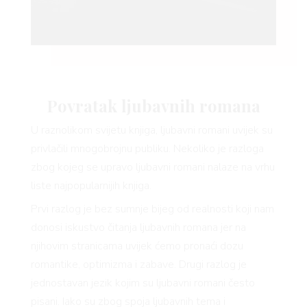
Povratak ljubavnih romana
U raznolikom svijetu knjiga, ljubavni romani uvijek su
privlačili mnogobrojnu publiku. Nekoliko je razloga
zbog kojeg se upravo ljubavni romani nalaze na vrhu
liste najpopularnijih knjiga.
Prvi razlog je bez sumnje bijeg od realnosti koji nam
donosi iskustvo čitanja ljubavnih romana jer na
njihovim stranicama uvijek ćemo pronaći dozu
romantike, optimizma i zabave. Drugi razlog je
jednostavan jezik kojim su ljubavni romani često
pisani. Iako su zbog spoja ljubavnih tema i