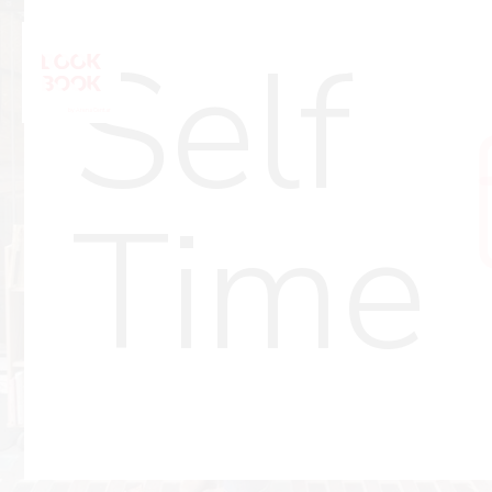
Self
Time