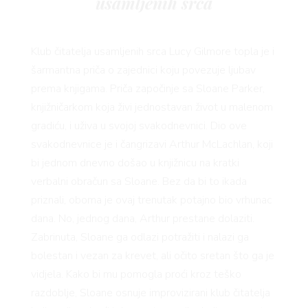
usamljenih srca
BOOK
Klub čitatelja usamljenih srca Lucy Gilmore topla je i
šarmantna priča o zajednici koju povezuje ljubav
prema knjigama. Priča započinje sa Sloane Parker,
knjižničarkom koja živi jednostavan život u malenom
gradiću, i uživa u svojoj svakodnevnici. Dio ove
svakodnevnice je i čangrizavi Arthur McLachlan, koji
bi jednom dnevno došao u knjižnicu na kratki
verbalni obračun sa Sloane. Bez da bi to ikada
priznali, oboma je ovaj trenutak potajno bio vrhunac
dana. No, jednog dana, Arthur prestane dolaziti.
AGRA
Zabrinuta, Sloane ga odlazi potražiti i nalazi ga
bolestan i vezan za krevet, ali očito sretan što ga je
vidjela. Kako bi mu pomogla proći kroz teško
razdoblje, Sloane osnuje improvizirani klub čitatelja