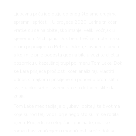
 TO
Ljubavna priča ide dalje od onog što smo drugima
spremni ispričati… U proljeće 2020. Larine tri kćeri
vratile su se na obiteljsko imanje, veliki voćnjak u
sjevernom Michiganu. Dok beru trešnje, mole majku
da im pripovijeda o Peteru Dukeu, slavnom glumcu
s kojim je prije podosta godina bila u vezi te dijelila
 TIME
pozornicu u kazališnoj trupi po imenu Tom Lake. Dok
se Lara prisjeća prošlosti, kćeri analiziraju vlastiti
odnos s majkom i prisiljene su ponovno promisliti o
svijetu oko sebe i svemu što su dotad mislile da
znaju.
Tom Lake meditacija je o ljubavi, obitelji te životima
koje su roditelji vodili prije nego što su im se rodila
djeca. Podjednako elegičan i pun nade, ovaj se
roman bavi značenjem i mogućnosti sreće dok se