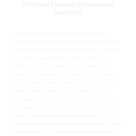
Richard Osman: Rješavamo
ubojstva
Nakon nevjerojatnog uspjeha Kluba istražitelja
ubojstava četvrtkom, Richard Osman započinje novi
književni pothvat! Rješavamo ubojstva prvi je roman
u novom serijalu koji nam donosi svježi dvojac
detektiva koje ćete naprosto obožavati. A s
detektivima naravno, stiže i novi slučaj koji treba
riješiti. Steve Wheeler nekada je bio istražitelj, a
danas je umirovljenik koji svoje dane provodi
uživajući u jednostavnim zadovoljstvima kao što su
kvizovi u pubu i druženje s mačkom kod kuće. No,
zaslužena mirovina prekinuta je kada se njegova
snaha Amy, energična privatna tjelohraniteljica, nađe
u problemima. Što Wheelera nimalo ne čudi jer je