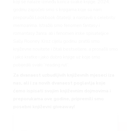
koji se nalaze između korica svake knjige. 2024.
godinu započeli smo s knjigama koje su nam
preporučili Lookbook čitatelji, a nastavili s celebrity
memoarima. Istražili smo fenomen
fantasy
i
romantasy
žanra, ali i fenomen irske spisateljice
Sally Rooney. Kroz cijelu godinu, pratili smo
književne novitete i čitali bestsellere, a pronašli smo
i jako kratke i jako dobro knjige uz koje smo
pobijedili svaki “reading rut”.
Za dvanaest uzbudljivih književnih mjeseci iza
nas, ali i za novih dvanaest poglavlja koje
ćemo ispisati svojim književnim dojmovima i
preporukama ove godine, pripremili smo
posebni književni giveaway!