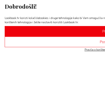
Dobrodošli!
Lookbook.hr koristi kolačiće/cookies i druge tehnologije kako bi Vam omogućila n
korištenih tehnologija i želite nastaviti koristiti Lookbook.hr.
P
Pos
Pravila o korišt