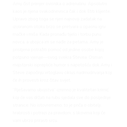
Amy čist primjer ovisnika o adrenalinu. Apsolutni
kaos je njena svakodnevnica čak i dok štiti klijente.
Upravo zbog toga se njen najnoviji zadatak na
izoliranom otoku brzo se pretvara u opasnu igru
mačke i miša. Kada pronađu tijelo i torbu punu
novca, a ubojica im se nađe za petama, Amy je
prisiljena potražiti pomoć od jedine osobe kojoj
potpuno vjeruje—svog svekra Stevea. Osman
majstorski isprepliće humor s napetošću dok Amy i
Steve započinju vrtoglavu ciklus nadmudrivanja koji
će ih provesti kroz čitav svijet.
“Rješavamo ubojstva” iznimno je kvalitetan krimić
koji će vas držati na rubu sjedala sve do posljednje
stranice. No istovremeno, to je priča o obitelji,
hrabrosti i potrazi za pravdom, s likovima koji će
vam ubrzo prirasti srcu.