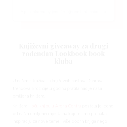
A post shared by jennifer (@jenniferdoesbooks)
Književni giveaway za drugi
rođendan Lookbook book
kluba
U našim istraživanja književnih naslova, žanrova i
trendova, kroz cijelu godinu pratila nas je naša
omiljena knjižara.
Knjižara
Hoću knjigu u Arena Centru
postala je jedno
od naših omiljenih mjesta na kojem smo pronalazili
inspiraciju za nove teme i više dobrih knjiga nego