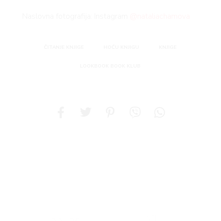
Naslovna fotografija: Instagram
@nataliachamova
ČITANJE KNJIGE
HOĆU KNJIGU
KNJIGE
LOOKBOOK BOOK KLUB