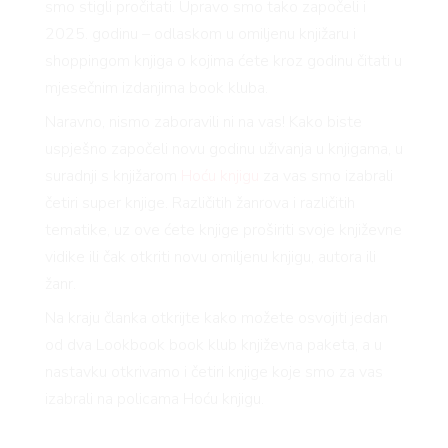
smo stigli pročitati. Upravo smo tako započeli i
2025. godinu – odlaskom u omiljenu knjižaru i
shoppingom knjiga o kojima ćete kroz godinu čitati u
mjesečnim izdanjima book kluba.
Naravno, nismo zaboravili ni na vas! Kako biste
uspješno započeli novu godinu uživanja u knjigama, u
suradnji s knjižarom
Hoću knjigu
za vas smo izabrali
četiri super knjige. Različitih žanrova i različitih
tematike, uz ove ćete knjige proširiti svoje književne
vidike ili čak otkriti novu omiljenu knjigu, autora ili
žanr.
Na kraju članka otkrijte kako možete osvojiti jedan
od dva Lookbook book klub književna paketa, a u
nastavku otkrivamo i četiri knjige koje smo za vas
izabrali na policama Hoću knjigu.