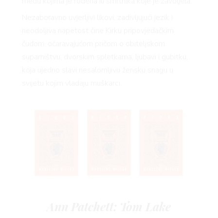
među kojima je rođena ili smrtnika koje je zavoljela.
Nezaboravno uvjerljivi likovi, zadivljujući jezik i
neodoljiva napetost čine Kirku pripovjedačkim
VO
čudom, očaravajućom pričom o obiteljskom
suparništvu, dvorskim spletkama, ljubavi i gubitku,
koja ujedno slavi nesalomljivu žensku snagu u
svijetu kojim vladaju muškarci.
YLE
Ann Patchett: Tom Lake