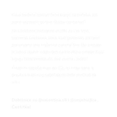
Kako možete osvojiti četiri knjige za početak još
jedne uspješne godine čitanja ispred nas?
Na Lookbook Instagram profilu za vas smo
pripremili Lookbook book klub giveaway u kojem
poklanjamo dva književna paketa! Sve što trebate
je ispod objave odgovoriti na kreativno pitanje
Koju
knjigu biste preporučili baš svima i zašto?
.
Kreativni natječaj traje do 5.2. do kraja dana, a
pravila kreativnog natječaja možete pročitati na
linku
.
Dobitnice su @valentina.s8 i @smjehuljica .
Čestitke!