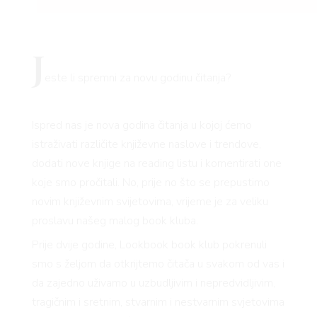
J
este li spremni za novu godinu čitanja?
Ispred nas je nova godina čitanja u kojoj ćemo
istraživati različite književne naslove i trendove,
dodati nove knjige na reading listu i komentirati one
koje smo pročitali. No, prije no što se prepustimo
novim književnim svijetovima, vrijeme je za veliku
proslavu našeg malog book kluba.
Prije dvije godine, Lookbook book klub pokrenuli
smo s željom da otkrijtemo čitača u svakom od vas i
da zajedno uživamo u uzbudljivim i nepredvidljivim,
tragičnim i sretnim, stvarnim i nestvarnim svjetovima