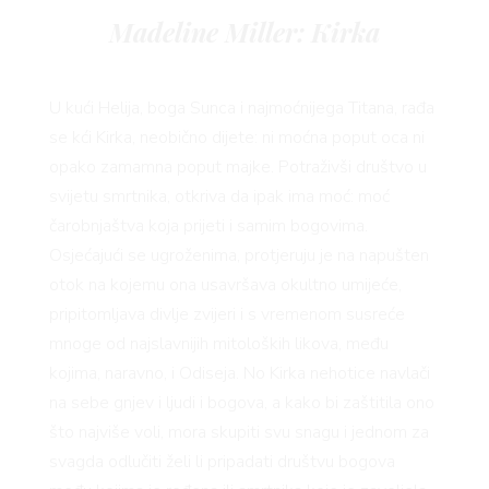
Madeline Miller: Kirka
U kući Helija, boga Sunca i najmoćnijega Titana, rađa
se kći Kirka, neobično dijete: ni moćna poput oca ni
opako zamamna poput majke. Potraživši društvo u
svijetu smrtnika, otkriva da ipak ima moć: moć
čarobnjaštva koja prijeti i samim bogovima.
Osjećajući se ugroženima, protjeruju je na napušten
otok na kojemu ona usavršava okultno umijeće,
pripitomljava divlje zvijeri i s vremenom susreće
mnoge od najslavnijih mitoloških likova, među
VNIC
kojima, naravno, i Odiseja. No Kirka nehotice navlači
na sebe gnjev i ljudi i bogova, a kako bi zaštitila ono
što najviše voli, mora skupiti svu snagu i jednom za
svagda odlučiti želi li pripadati društvu bogova