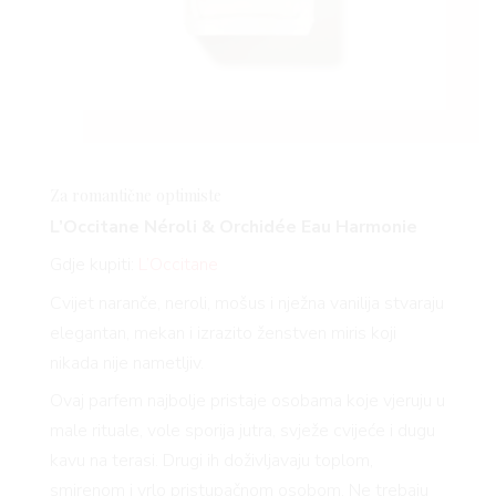
Za romantične optimiste
L’Occitane Néroli & Orchidée Eau Harmonie
Gdje kupiti:
L’Occitane
Cvijet naranče, neroli, mošus i nježna vanilija stvaraju
elegantan, mekan i izrazito ženstven miris koji
nikada nije nametljiv.
Ovaj parfem najbolje pristaje osobama koje vjeruju u
male rituale, vole sporija jutra, svježe cvijeće i dugu
kavu na terasi. Drugi ih doživljavaju toplom,
smirenom i vrlo pristupačnom osobom. Ne trebaju