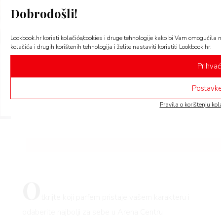
How
Dobrodošli!
Sty
Lookbook.hr koristi kolačiće/cookies i druge tehnologije kako bi Vam omogućila 
kolačića i drugih korištenih tehnologija i želite nastaviti koristiti Lookbook.hr.
to
Prihva
Postavke
Pravila o korištenju kol
O
tkrijte koji parfem pristaje vašem karakteru i
odaberite najbolji za sebe u Arena Centru