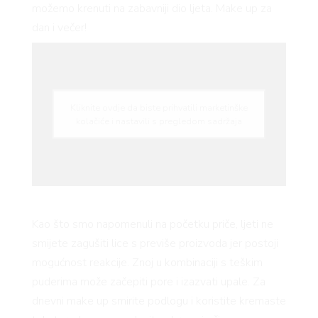
možemo krenuti na zabavniji dio ljeta. Make up za
dan i večer!
Kliknite ovdje da biste prihvatili marketinške
kolačiće i nastavili s pregledom sadržaja
Kao što smo napomenuli na početku priče, ljeti ne
smijete zagušiti lice s previše proizvoda jer postoji
mogućnost reakcije. Znoj u kombinaciji s teškim
puderima može začepiti pore i izazvati upale. Za
dnevni make up smirite podlogu i koristite kremaste