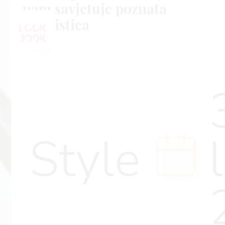
nam savjetuje poznata
vizažistica
Style