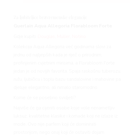
Za ljubiteljice bezvremenske elegancije
Guerlain Aqua Allegoria
Florabloom
Forte
Gdje kupiti:
Douglas
,
Müller
,
Notino
Kolekcija Aqua Allegoria već godinama slovi za
jednu od najljepših kada je riječ o prirodnim,
profinjenim cvjetnim mirisima, a
Florabloom
Forte
jedan je od novijih favorita. Spaja raskošnu tuberozu,
ružu, ljubičicu i toplu bazu sandalovine i mahovine pa
djeluje elegantno, ali nimalo staromodno.
Kome će se posebno svidjeti?
Najviše će ga cijeniti osobe koje vole nenametljiv
luksuz, kvalitetne klasike i komade koji ne izlaze iz
mode. Ovo nije parfem koji će dominirati
prostorijom, nego onaj koji će ostaviti dojam