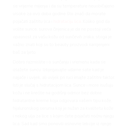
se vrijeme mijenja i da su temperature neuobičajeno
visoke za ovo doba godine što znači da morate
pojačati zaštitu lica i
hidrataciju lica
. Koliko god da
volite sunce, surova činjenica je da ne postoji veća
opasnost za vašu kožu od sunčevih zraka, stoga je
važno znati koji su to beauty proizvodi namjenjeni
baš za ljeto.
Dobro razmislite i o sunčanju i vremenu kada se
izlažete suncu. Izbjegavajte udarne sate kad je
najjače i uvijek, ali uvijek pri ruci imajte zaštitni faktor.
Isti je slučaj s hidratacijom lica. Sunce i more isušuju
kožu i ne krećite na godišnji odmor bez dobre
hidratantne kreme koja odgovara vašem tipu kože,
hijaluronskog seruma koji je nužan za kvalitetu kože
i nekog ulja za lice s kojim ćete pojačati noćnu njegu
lica. Sad kad smo ponovili osnovne lekcije iz njege