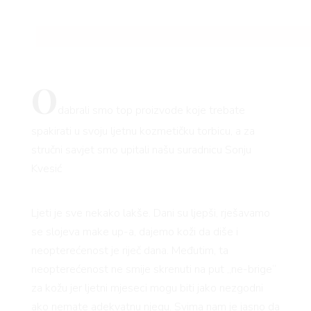
O
dabrali smo top proizvode koje trebate
spakirati u svoju ljetnu kozmetičku torbicu, a za
stručni savjet smo upitali našu suradnicu Sonju
Kvesić
Ljeti je sve nekako lakše. Dani su ljepši, rješavamo
se slojeva make up-a, dajemo koži da diše i
neopterećenost je riječ dana. Međutim, ta
neopterećenost ne smije skrenuti na put „ne-brige“
za kožu jer ljetni mjeseci mogu biti jako nezgodni
ako nemate adekvatnu njegu. Svima nam je jasno da