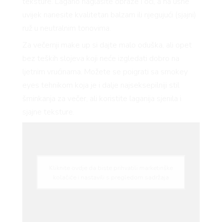
teksture. Lagano naglasite obraze i oči, a na usne
uvijek nanesite kvalitetan balzam ili njegujući (sjajni)
ruž u neutralnim tonovima.
Za večernji make up si dajte malo oduška, ali opet
bez teških slojeva koji neće izgledati dobro na
ljetnim vrućinama. Možete se poigrati sa smokey
eyes tehnikom koja je i dalje najseksepilniji stil
VNICA
šminkanja za večer, ali koristite laganija sjenila i
sjajne teksture.
VO
Kliknite ovdje da biste prihvatili marketinške
kolačiće i nastavili s pregledom sadržaja