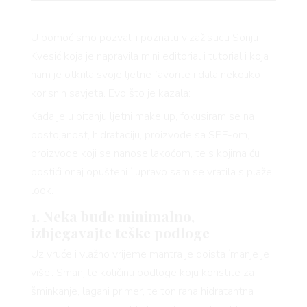
YLE
U pomoć smo pozvali i poznatu vizažisticu Sonju
Kvesić koja je napravila mini editorial i tutorial i koja
 TO
nam je otkrila svoje ljetne favorite i dala nekoliko
korisnih savjeta. Evo što je kazala:
Kada je u pitanju ljetni make up, fokusiram se na
postojanost, hidrataciju, proizvode sa SPF-om,
proizvode koji se nanose lakoćom, te s kojima ću
 TIME
postići onaj opušteni ‘ upravo sam se vratila s plaže’
look.
1. Neka bude minimalno,
izbjegavajte teške podloge
FE
Uz vruće i vlažno vrijeme mantra je doista ‘manje je
više’. Smanjite količinu podloge koju koristite za
šminkanje, lagani primer, te tonirana hidratantna