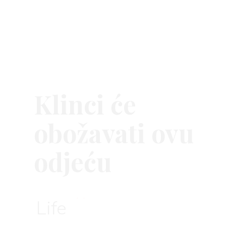
AGRAM
RIVATNOSTI
Klinci će
obožavati ovu
odjeću
Life
11. kol 2022