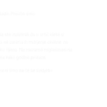
lađe. Proučili smo
a ste inzistirali da u vrtić idete u
i, ne zanima ih mišljenje okoline, ne
svaku cijenu. Ne moramo naglašavati da
ma kako godine prolaze.
urni smo da će se svidjeti i
 dječjim željama. Djevojčice će pronaći
jeri u sakoima sa sitnim kariranim