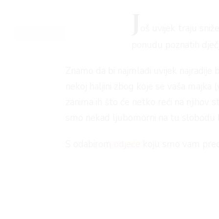
J
oš uvijek traju sni
ponudu poznatih dječ
Znamo da bi najmlađi uvijek najradije bir
nekoj haljini zbog koje se vaša majka (v
zanima ih što će netko reći na njihov 
smo nekad ljubomorni na tu slobodu b
S odabirom
odjeće
koju smo vam predlož
djevojčicama i dječacima. Zašto? Jer s
haljinice pune volana, cvijeća, tila i ra
uzorkom, zgodnim kompletima i hlači
Svi artikli su na sniženju i stignete ih