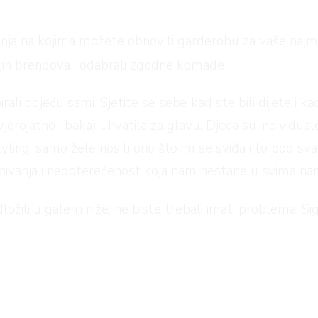
ženja na kojima možete obnoviti garderobu za vaše najm
jih brendova i odabrali zgodne komade
ali odjeću sami. Sjetite se sebe kad ste bili dijete i kad
jerojatno i baka) uhvatila za glavu. Djeca su individualc
styling, samo žele nositi ono što im se sviđa i to pod 
ivanja i neopterećenost koja nam nestane u svima na
ili u galeriji niže, ne biste trebali imati problema. Sig
e radi o neodoljivim komadima koji su točno načinjeni po
znih ukrasnih printeva, a dječaci mogu biti pravi mali fra
cama.
 uhvatiti u trgovinama
Arena Centra
.