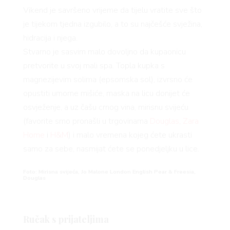
 TIME
Vikend je savršeno vrijeme da tijelu vratite sve što
je tijekom tjedna izgubilo, a to su najčešće svježina,
hidracija i njega
.
Stvarno je sasvim malo dovoljno da kupaonicu
pretvorite u svoj mali spa. Topla kupka s
magnezijevim solima (epsomska sol), izvrsno će
FE
opustiti umorne mišiće, maska na licu donijet će
osvježenje, a uz čašu crnog vina, mirisnu svijeću
(favorite smo pronašli u trgovinama
Douglas
,
Zara
Home
i
H&M
) i malo vremena kojeg ćete ukrasti
samo za sebe, nasmijat ćete se ponedjeljku u lice.
Foto: Mirisna svijeća, Jo Malone London English Pear & Freesia,
Douglas
Ručak s prijateljima