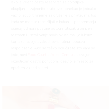
AMA
Iako je vikend često rezerviran za obiteljska
okupljanja i zajedničke ručkove, ponekad je jednako
važno izdvojiti vrijeme za druženje s prijateljima. Još
kada ne morate razmišljati o kuhanju i pospremanju,
osjećaj odmora postaje potpun. Izlazak u omiljeni
restoran ili istraživanje novih okusa mali je luksuz
koji lako razbije svakodnevnu rutinu i popravi
raspoloženje. Ako se teško odlučujete što vam se
BOOK
jede, novi
Food Court u Arena Centru
, sa svojom
raznolikom gastro ponudom, idealno je mjesto za
opušten vikend susret.