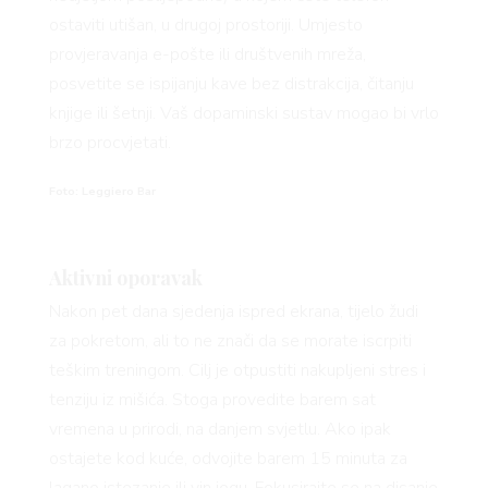
ostaviti utišan, u drugoj prostoriji. Umjesto
provjeravanja e-pošte ili društvenih mreža,
posvetite se ispijanju kave bez distrakcija, čitanju
knjige ili šetnji. Vaš dopaminski sustav mogao bi vrlo
brzo procvjetati.
Foto: Leggiero Bar
Aktivni oporavak
Nakon pet dana sjedenja ispred ekrana, tijelo žudi
za pokretom, ali to ne znači da se morate iscrpiti
teškim treningom. Cilj je otpustiti nakupljeni stres i
tenziju iz mišića. Stoga provedite barem sat
vremena u prirodi, na danjem svjetlu. Ako ipak
ostajete kod kuće, odvojite barem 15 minuta za
lagano istezanje ili yin jogu. Fokusirajte se na disanje