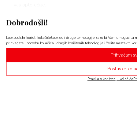
vas opterećuje.
FOTO naslovnice:
Dobrodošli!
ARENA CENTAR
DIGITALNI DETOKS
LIFESTYLE
Lookbook.hr koristi kolačiće/cookies i druge tehnologije kako bi Vam omogućila n
prihvaćate upotrebu kolačića i drugih korištenih tehnologija i želite nastaviti kori
SELF TIME
SHOPPING
VIKEND RESET
Prihvaćam s
Postavke kola
Pravila o korištenju kolačića
Pr