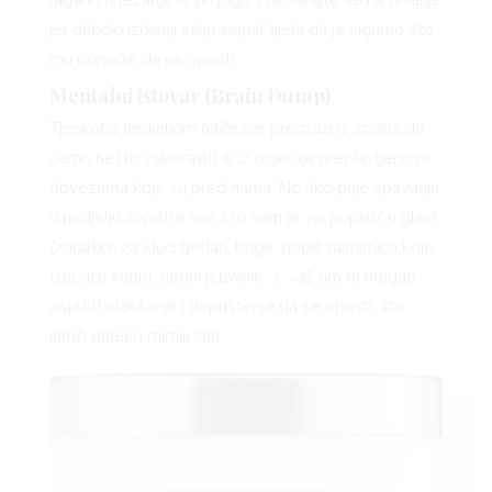
jer duboki izdisaji šalju signal tijelu da je sigurno što
mu pomaže da se opusti.
Mentalni istovar (Brain Dump)
Tjeskoba nedjeljom najčešće proizlazi iz straha da
ćemo nešto zaboraviti ili iz osjećaja preplavljenosti
obvezama koje su pred nama. No ako prije spavanja
u nedjelju zapišite sve što vam je ‘na popisu’ u glavi
(zadatke za idući tjedan, brige, popis namirnica koje
trebate kupiti, tjedni jelovnik…), vaš um bi mogao
osjetiti olakšanje i dopuštenje da se opusti, što
VNIC
jamči daleko mirniji san.