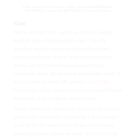
Foto: Food Court u Arena Centru, Emica Elvedji/PIXSELL;
WOK&ROLL, Emica Elvedji/PIXSELL; Torterie Macaron
Kino
Nakon dobrog ručka i ugodnog druženja, vikend
možete zaokružiti odlaskom u kino. Film ima
posebnu moć da nas na nekoliko sati potpuno
odvoji od obveza, ekrana i misli o nadolazećem
tjednu. Upravo ta kratka pauza od vlastitog
rasporeda često djeluje kao pravi mentalni reset. A
ako još niste isprobali VIP sjedala u
CineStaru
,
mogli biste otkriti sasvim novi razlog za uvrštavanje
kina među svoje omiljene vikend rituale.
Savjet: Odaberite samo jedan ili dva rituala s ovog
popisa koji vam najviše odgovaraju ili ih izmjenjujte
svaki tjedan jer vikend reset nikako ne bi trebao
postati još jedna stavka na vašoj “to-do” listi koja