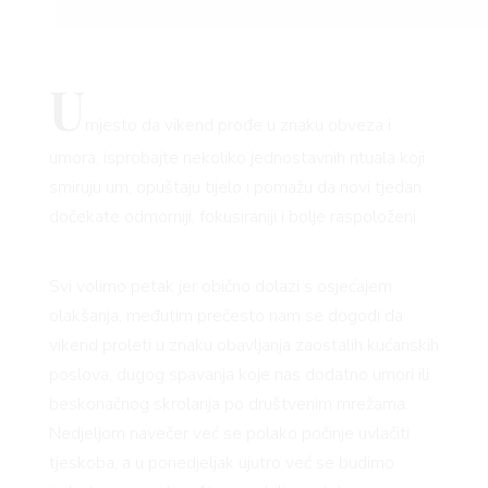
U
mjesto da vikend prođe u znaku obveza i
umora, isprobajte nekoliko jednostavnih rituala koji
smiruju um, opuštaju tijelo i pomažu da novi tjedan
dočekate odmorniji, fokusiraniji i bolje raspoloženi
Svi volimo petak jer obično dolazi s osjećajem
olakšanja, međutim prečesto nam se dogodi da
vikend proleti u znaku obavljanja zaostalih kućanskih
poslova, dugog spavanja koje nas dodatno umori ili
beskonačnog skrolanja po društvenim mrežama.
Nedjeljom navečer već se polako počinje uvlačiti
tjeskoba, a u ponedjeljak ujutro već se budimo