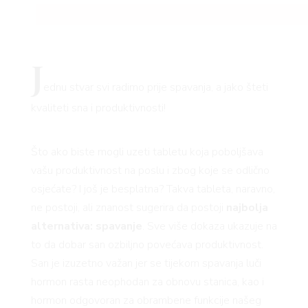
J
ednu stvar svi radimo prije spavanja, a jako šteti
kvaliteti sna i produktivnosti!
Što ako biste mogli uzeti tabletu koja poboljšava
vašu produktivnost na poslu i zbog koje se odlično
osjećate? I još je besplatna? Takva tableta, naravno,
ne postoji, ali znanost sugerira da postoji
najbolja
alternativa: spavanje
. Sve više dokaza ukazuje na
to da dobar san ozbiljno povećava produktivnost.
San je izuzetno važan jer se tijekom spavanja luči
hormon rasta neophodan za obnovu stanica, kao i
hormon odgovoran za obrambene funkcije našeg