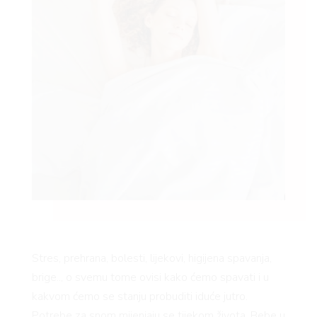
Stres, prehrana, bolesti, lijekovi, higijena spavanja,
brige.., o svemu tome ovisi kako ćemo spavati i u
kakvom ćemo se stanju probuditi iduće jutro.
Potrebe za snom mijenjaju se tijekom života. Bebe u