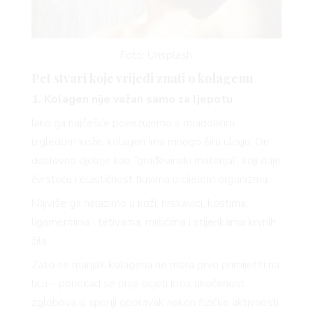
Foto: Unsplash
Pet stvari koje vrijedi znati o kolagenu
1. Kolagen nije važan samo za ljepotu
Iako ga najčešće povezujemo s mladolikim
izgledom kože, kolagen ima mnogo širu ulogu. On
doslovno djeluje kao “građevinski materijal” koji daje
čvrstoću i elastičnost tkivima u cijelom organizmu.
Najviše ga nalazimo u koži, hrskavici, kostima,
ligamentima i tetivama, mišićima i stijenkama krvnih
žila.
Zato se manjak kolagena ne mora prvo primijetiti na
licu – ponekad se prije osjeti kroz ukočenost
zglobova ili sporiji oporavak nakon fizičke aktivnosti.