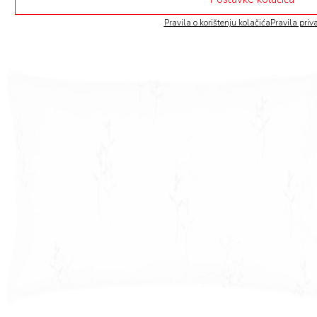
Pravila o korištenju kolačića
Pravila priv