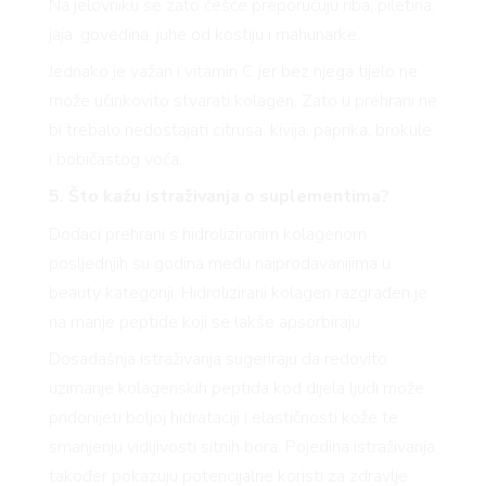
Na jelovniku se zato češće preporučuju riba, piletina,
jaja, govedina, juhe od kostiju i mahunarke.
Jednako je važan i vitamin C jer bez njega tijelo ne
može učinkovito stvarati kolagen. Zato u prehrani ne
bi trebalo nedostajati citrusa, kivija, paprika, brokule
i bobičastog voća.
5. Što kažu istraživanja o suplementima?
Dodaci prehrani s hidroliziranim kolagenom
posljednjih su godina među najprodavanijima u
beauty kategoriji. Hidrolizirani kolagen razgrađen je
na manje peptide koji se lakše apsorbiraju.
Dosadašnja istraživanja sugeriraju da redovito
uzimanje kolagenskih peptida kod dijela ljudi može
pridonijeti boljoj hidrataciji i elastičnosti kože te
smanjenju vidljivosti sitnih bora. Pojedina istraživanja
također pokazuju potencijalne koristi za zdravlje