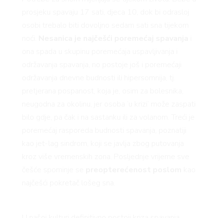
prosjeku spavaju 17 sati, djeca 10, dok bi odrasloj
osobi trebalo biti dovoljno sedam sati sna tijekom
noći.
Nesanica je najčešći poremećaj spavanja
i
ona spada u skupinu poremećaja uspavljivanja i
održavanja spavanja, no postoje još i poremećaji
održavanja dnevne budnosti ili hipersomnija, tj.
pretjerana pospanost, koja je, osim za bolesnika,
neugodna za okolinu, jer osoba ‘u krizi’ može zaspati
bilo gdje, pa čak i na sastanku ili za volanom. Treći je
poremećaj rasporeda budnosti spavanja, poznatiji
kao jet-lag sindrom, koji se javlja zbog putovanja
kroz više vremenskih zona. Posljednje vrijeme sve
češće spominje se
preopterećenost poslom
kao
najčešći pokretač lošeg sna.
U našoj kulturi definitivno postoji kriza spavanja.