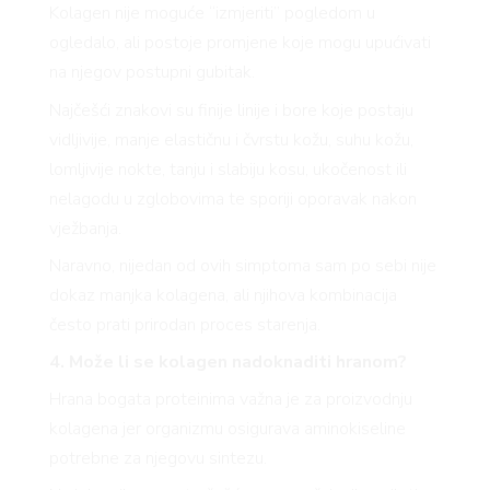
Kolagen nije moguće “izmjeriti” pogledom u
ogledalo, ali postoje promjene koje mogu upućivati
na njegov postupni gubitak.
Najčešći znakovi su finije linije i bore koje postaju
vidljivije, manje elastičnu i čvrstu kožu, suhu kožu,
lomljivije nokte, tanju i slabiju kosu, ukočenost ili
nelagodu u zglobovima te sporiji oporavak nakon
vježbanja.
Naravno, nijedan od ovih simptoma sam po sebi nije
dokaz manjka kolagena, ali njihova kombinacija
često prati prirodan proces starenja.
4. Može li se kolagen nadoknaditi hranom?
Hrana bogata proteinima važna je za proizvodnju
kolagena jer organizmu osigurava aminokiseline
potrebne za njegovu sintezu.