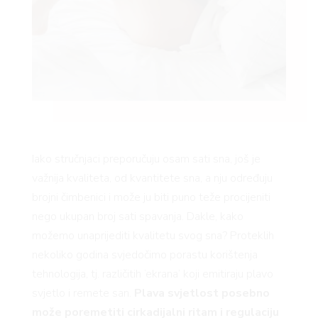
FE
Iako stručnjaci preporučuju osam sati sna, još je
AMA
važnija kvaliteta, od kvantitete sna, a nju određuju
brojni čimbenici i može ju biti puno teže procijeniti
nego ukupan broj sati spavanja. Dakle, kako
možemo unaprijediti kvalitetu svog sna? Proteklih
nekoliko godina svjedočimo porastu korištenja
tehnologija, tj. različitih ‘ekrana’ koji emitiraju plavo
svjetlo i remete san.
Plava svjetlost posebno
može poremetiti cirkadijalni ritam i regulaciju