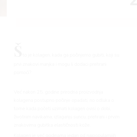
Š
to je kolagen, kada ga počinjemo gubiti, koji su
prvi znakovi manjka i mogu li dodaci prehrani
pomoći?
Već nakon 25. godine prirodna proizvodnja
kolagena postupno počinje opadati, no odluka o
tome kada početi uzimati kolagen ovisi o dobi,
životnim navikama, izlaganju suncu, prehrani i prvim
znakovima gubitka elastičnosti kože.
Kolagen je već godinama jedan od najpopularnijih