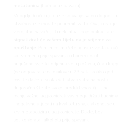
melatonina
(hormona spavanja).
BOOK
Mnogi ljudi očekuju da se spavanje samo dogodi – u
stvarnosti se morate pripremiti za to. Ovaj korak je
vjerojatno najvažniji. Ti neki rituali koje prakticirate
signalizirat će vašem tijelu da je vrijeme za
opuštanje
. Primjerice, možete ugasiti svjetla u kući
sat vremena prije spavanja ili barem upaliti
prigušeno svjetlo; odjenuti se u pidžamu; čitati knjigu
(ne odgovarajte na mailove u 23 sata; koliko god
AGRAM
mislite da ćete si olakšati stvari sutra na poslu,
dugoročno štetite svojoj produktivnosti!)… I, ne
manje važno, ugljikohidrati vas mogu držati budnima
i negativno utjecati na kvalitetu sna, a alkohol se u
krvi metabolizira u ugljikohidrate. Dakle, bez
ugljikohidrata i alkohola prije spavanja.