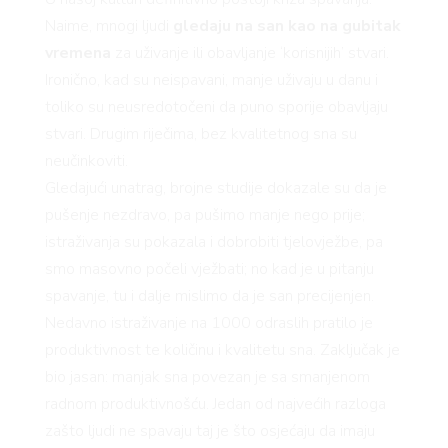
Naime, mnogi ljudi
gledaju na san kao na gubitak
vremena
za uživanje ili obavljanje ‘korisnijih’ stvari.
Ironično, kad su neispavani, manje uživaju u danu i
toliko su neusredotočeni da puno sporije obavljaju
stvari. Drugim riječima, bez kvalitetnog sna su
neučinkoviti.
VNICA
Gledajući unatrag, brojne studije dokazale su da je
pušenje nezdravo, pa pušimo manje nego prije;
istraživanja su pokazala i dobrobiti tjelovježbe, pa
smo masovno počeli vježbati; no kad je u pitanju
spavanje, tu i dalje mislimo da je san precijenjen.
VO
Nedavno istraživanje na 1000 odraslih pratilo je
produktivnost te količinu i kvalitetu sna. Zaključak je
bio jasan: manjak sna povezan je sa smanjenom
radnom produktivnošću. Jedan od najvećih razloga
zašto ljudi ne spavaju taj je što osjećaju da imaju