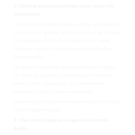
2. Gubitak kolagena počinje ranije nego što
većina misli
Prirodna proizvodnja kolagena počinje se smanjivati
već nakon 25. godine života. Procjenjuje se da tijelo
svake godine proizvodi oko jedan posto manje
kolagena, a proces dodatno ubrzavaju određene
životne navike.
Na njegov brži gubitak utječu pretjerano izlaganje
UV zračenju, pušenje, prehrana bogata šećerom,
kronični stres, nedostatak sna i hormonalne
promjene, osobito tijekom menopauze.
Drugim riječima, godine nisu jedini razlog zbog kojeg
razina kolagena opada.
3. Ovo su prvi znakovi da ga možda imate
manje