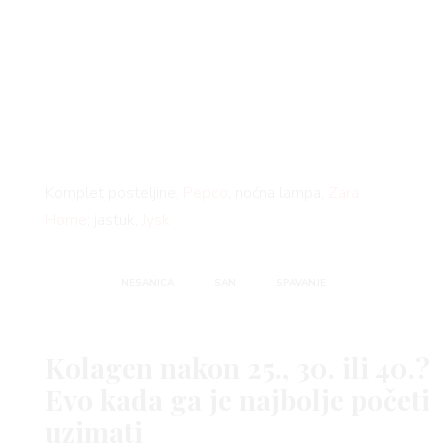
Komplet posteljine,
Pepco
; noćna lampa,
Zara
Home
; jastuk,
Jysk
NESANICA
SAN
SPAVANJE
Kolagen nakon 25., 30. ili 40.?
Evo kada ga je najbolje početi
uzimati