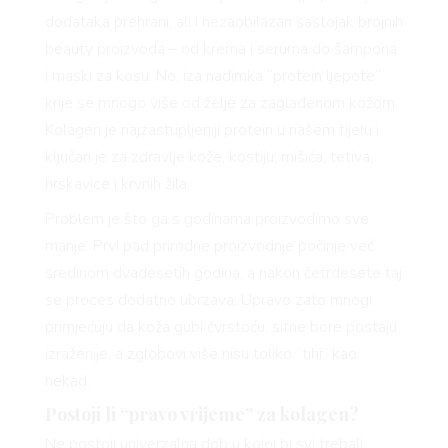
dodataka prehrani, ali i nezaobilazan sastojak brojnih
beauty proizvoda – od krema i seruma do šampona
i maski za kosu. No, iza nadimka “protein ljepote”
krije se mnogo više od želje za zaglađenom kožom.
Kolagen je najzastupljeniji protein u našem tijelu i
ključan je za zdravlje kože, kostiju, mišića, tetiva,
hrskavice i krvnih žila.
Problem je što ga s godinama proizvodimo sve
manje. Prvi pad prirodne proizvodnje počinje već
sredinom dvadesetih godina, a nakon četrdesete taj
se proces dodatno ubrzava. Upravo zato mnogi
primjećuju da koža gubi čvrstoću, sitne bore postaju
izraženije, a zglobovi više nisu toliko “tihi” kao
nekad.
Postoji li “pravo vrijeme” za kolagen?
Ne postoji univerzalna dob u kojoj bi svi trebali