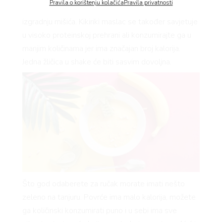
Pravila o korištenju kolačića
Pravila privatnosti
sastojaka u prehrani svih sportaša i ključan je za
izgradnju mišića. Kikiriki maslac se također savjetuje
BOOK
u visoko proteinskoj prehrani ali konzumirajte ga u
manjim količinama jer ima značajan broj kalorija.
Jedna žličica u shake će biti sasvim dovoljna.
AGRAM
RIVATNOSTI
Što god odaberete za ručak morate imati nešto
zeleno na tanjuru. Povrće ima malo kalorija, možete
ga količinski konzumirati puno i u sebi ima sve