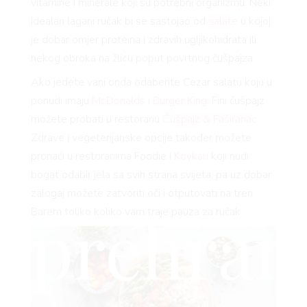
zdrava
vitamine i minerale koji su potrebni organizmu. Neki
idealan lagani ručak bi se sastojao od
salate
u kojoj
je dobar omjer proteina i zdravih ugljikohidrata ili
nekog obroka na žlicu poput povrtnog čušpajza.
hrana,
Ako jedete vani onda odaberite Cezar salatu koju u
ponudi imaju
McDonalds
i
Burger King.
Fini čušpajz
možete probati u restoranu
Čušpajz & Faširanac.
zdrava
Zdrave i vegeterijanske opcije također možete
pronaći u restoranima Foodie i
Koykan
koji nudi
bogat odabir jela sa svih strana svijeta, pa uz dobar
zalogaj možete zatvoriti oči i otputovati na tren.
prehran
Barem toliko koliko vam traje pauza za ručak.