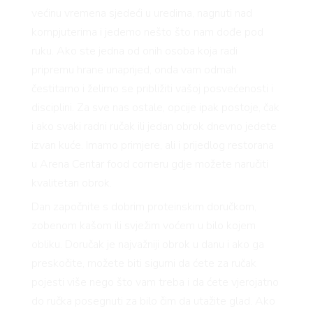
većinu vremena sjedeći u uredima, nagnuti nad
kompjuterima i jedemo nešto što nam dođe pod
ruku. Ako ste jedna od onih osoba koja radi
pripremu hrane unaprijed, onda vam odmah
čestitamo i želimo se približiti vašoj posvećenosti i
disciplini. Za sve nas ostale, opcije ipak postoje, čak
i ako svaki radni ručak ili jedan obrok dnevno jedete
izvan kuće. Imamo primjere, ali i prijedlog restorana
u Arena Centar food corneru gdje možete naručiti
kvalitetan obrok.
VNICA
Dan započnite s dobrim proteinskim doručkom,
zobenom kašom ili svježim voćem u bilo kojem
obliku. Doručak je najvažniji obrok u danu i ako ga
VO
preskočite, možete biti sigurni da ćete za ručak
pojesti više nego što vam treba i da ćete vjerojatno
do ručka posegnuti za bilo čim da utažite glad. Ako