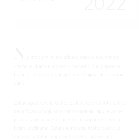
2022
N
ije problem kuhati zdrave obroke kad imamo
vremena i kad se možemo posvetiti činu pripreme
hrane, ali kako se oduprijeti iskušenjima ako jedemo
vani?
Zdrava prehrana je temelj za kvalitetan život i to nije
neka floskula koju smo samo napisali. Jako je važno
jesti zdravi i paziti što unosite u svoj organizam i u
kojim količinama. Balans je nekada teško postići jer
smo svi u stalnoj napetosti, stresu, provodimo