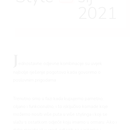
2021
J
ednostavne odjevne kombinacije su uvijek
najbolje rješenje pogotovo kada govorimo o
poslovnim prigodama
Trenutno smo u fazi kada kupujemo pametno,
ciljano i funkcionalno, i to isključivo komade koje
možemo nositi više puta u više stylinga i koji se
slažu s ostatkom odjeće koju imamo u ormaru. Ako i
dalje morate ići u ured, odlaziti na sastanke i