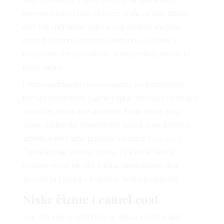
nemate priliku raditi od kuće, onda će vam dobro
doći neki primjerak odjeće koji stvarno možete
iznositi i pritom izgledati sređeno i u skladu s
poslovnim dress codeom, a mi predlažemo da to
bude haljina.
U tom segmentu i u ovoj sezoni, ne postoji bolji
komad od pletene haljine koja je dovoljno neutralna
da može istrpiti sve dodatke. Kada birate boju,
uvijek odaberite smireniji ton poput crne, bordo ili
VNICA
smeđe kakvu smo pronašli u ponudi
kuće Zara
.
Cijena joj nije visoka i iznosi 199 kuna. Iako je
možete nositi na više načina, predlažemo dva
VO
apsolutna klasika s kojima je teško pogriješiti.
Niske čizme i camel coat
Sve što vam je potrebno je dobar camel kaput