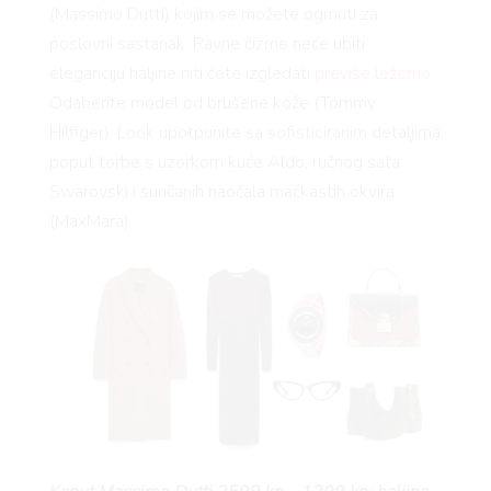
YLE
(Massimo Dutti) kojim se možete ogrnuti za
poslovni sastanak. Ravne čizme neće ubiti
 TO
eleganciju haljine niti ćete izgledati
previše ležerno
.
Odaberite model od brušene kože (Tommy
Hilfiger). Look upotpunite sa sofisticiranim detaljima
 TIME
poput torbe s uzorkom kuće Aldo, ručnog sata
Swarovski i sunčanih naočala mačkastih okvira
(MaxMara).
FE
AMA