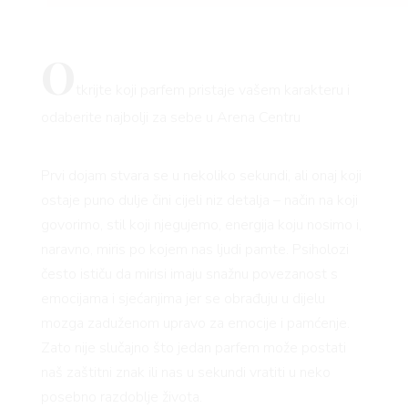
O
tkrijte koji parfem pristaje vašem karakteru i
odaberite najbolji za sebe u Arena Centru
Prvi dojam stvara se u nekoliko sekundi, ali onaj koji
ostaje puno dulje čini cijeli niz detalja – način na koji
govorimo, stil koji njegujemo, energija koju nosimo i,
naravno, miris po kojem nas ljudi pamte. Psiholozi
često ističu da mirisi imaju snažnu povezanost s
emocijama i sjećanjima jer se obrađuju u dijelu
mozga zaduženom upravo za emocije i pamćenje.
Zato nije slučajno što jedan parfem može postati
naš zaštitni znak ili nas u sekundi vratiti u neko
posebno razdoblje života.