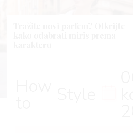
Tražite novi parfem? Otkrijte
kako odabrati miris prema
karakteru
0
How
Style
k
to
2