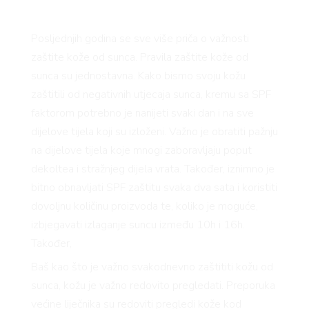
Posljednjih godina se sve više priča o važnosti
zaštite kože od sunca. Pravila zaštite kože od
sunca su jednostavna. Kako bismo svoju kožu
zaštitili od negativnih utjecaja sunca, kremu sa SPF
faktorom potrebno je nanijeti svaki dan i na sve
dijelove tijela koji su izloženi. Važno je obratiti pažnju
na dijelove tijela koje mnogi zaboravljaju poput
dekoltea i stražnjeg dijela vrata. Također, iznimno je
bitno obnavljati SPF zaštitu svaka dva sata i koristiti
dovoljnu količinu proizvoda te, koliko je moguće,
izbjegavati izlaganje suncu između 10h i 16h.
Također,
Baš kao što je važno svakodnevno zaštititi kožu od
sunca, kožu je važno redovito pregledati. Preporuka
većine liječnika su redoviti pregledi kože kod