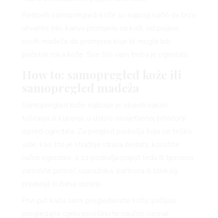
Redoviti samopregledi kože su najbolji način da brzo
uhvatite bilo kakvu promjenu na koži, od pojave
YLE
novih madeža do promjena koje bi mogle biti
početak raka kože. Sve što vam treba je ogledalo.
How to: samopregled kože ili
samopregled madeža
 TO
Samopregled kože najbolje je obaviti nakon
tuširanja ili kupanja, u dobro osvijetljenoj prostoriji
ispred ogledala. Za pregled područja koja se teško
vide, kao što je stražnja strana bedara, koristite
ručno ogledalo, a za područja poput leđa ili tjemena,
zamolite pomoć supružnika, partnera ili bliskog
 TIME
prijatelja ili člana obitelji.
Prvi put kada sami pregledavate kožu, pažljivo
pregledajte cijelu površinu te naučite uzorak