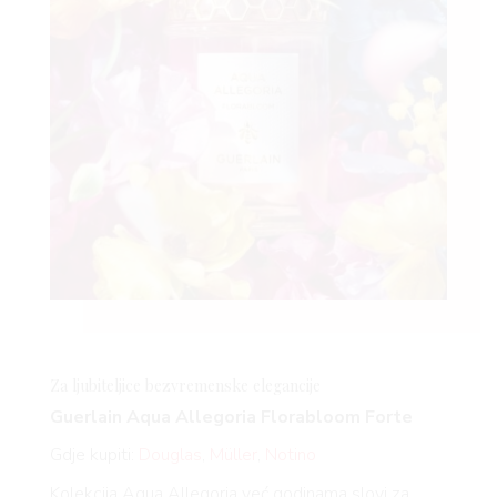
Za ljubiteljice bezvremenske elegancije
Guerlain Aqua Allegoria
Florabloom
Forte
Gdje kupiti:
Douglas
,
Müller
,
Notino
Kolekcija Aqua Allegoria već godinama slovi za