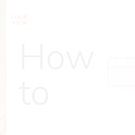
How
to