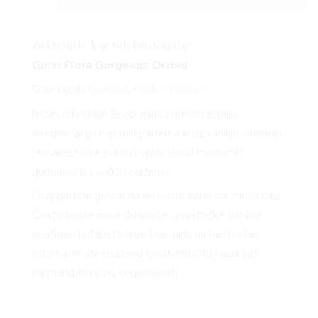
Za kreativke koje vole biti drugačije
Gucci Flora Gorgeous Orchid
Gdje kupiti:
Douglas
,
Müller
,
Notino
Jedan od novijih Gucci mirisa donosi topliju
interpretaciju cvjetnih parfema kroz vaniliju, orhideju
i solarne note, prateći veliki trend modernih
gurmanskih i voćnih parfema.
Ovaj parfem govori da ne volite kada svi mirišu isto.
Često birate male dizajnere, umjetničke izložbe,
boutique hotele i knjige koje nisu na bestseller
listama. Imate izraženu kreativnu crtu i ljudi vas
pamte upravo po originalnosti.