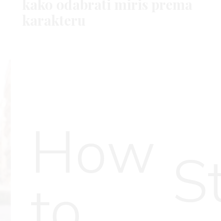
kako odabrati miris prema
karakteru
How
S
to