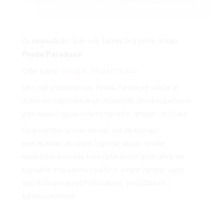
Za minimalistice koje vole luksuz bez pretjerivanja
Prada Paradoxe
Gdje kupiti:
Douglas
,
Müller
,
Notino
Iako nije potpuno nov, Prada Paradoxe i dalje je
jedan od najprodavanijih modernih ženskih parfema
zahvaljujući spoju cvijeta naranče, ambre i mošusa.
Ovaj parfem govori da vaš stil nikada nije
prenapadan, ali uvijek izgleda skupo. Volite
kvalitetne komade koje ćete nositi godinama, ne
kupujete impulzivno i pažljivo birate detalje. Ljudi
vas doživljavaju sofisticiranom, pouzdanom i
samouvjerenom.