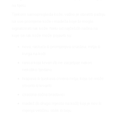
na tijelu.
Tijekom samopregleda kože, važno je obratiti pažnju
na sve promjene kože i madeža koje bi mogle
signalizirati rak kože. Neki od najčešćih načina na
koje se rak kože može pojaviti su:
nova, rastuća ili promjenjiva izraslina, mrlja ili
kvrga na koži
ranica koja krvari i/ili ne zacjeljuje nakon
nekoliko tjedana
hrapava ili ljuskava crvena mrlja, koja se može
stvoriti ili krvariti
izraslina slična bradavici
madež (ili drugo mjesto na koži) koji je nov ili
mijenja veličinu, oblik ili boju