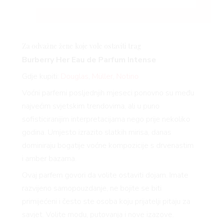
Za odvažne žene koje vole ostaviti trag
Burberry Her Eau de Parfum Intense
Gdje kupiti:
Douglas
,
Müller
,
Notino
Voćni parfemi posljednjih mjeseci ponovno su među
najvećim svjetskim trendovima, ali u puno
sofisticiranijim interpretacijama nego prije nekoliko
godina. Umjesto izrazito slatkih mirisa, danas
dominiraju bogatije voćne kompozicije s drvenastim
i amber bazama.
Ovaj parfem govori da volite ostaviti dojam. Imate
razvijeno samopouzdanje, ne bojite se biti
primijećeni i često ste osoba koju prijatelji pitaju za
savjet. Volite modu, putovanja i nove izazove.