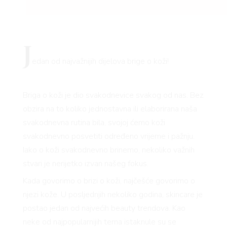
J
edan od najvažnijih dijelova brige o koži!
Briga o koži je dio svakodnevice svakog od nas. Bez
obzira na to koliko jednostavna ili elaborirana naša
svakodnevna rutina bila, svojoj ćemo koži
svakodnevno posvetiti određeno vrijeme i pažnju.
Iako o koži svakodnevno brinemo, nekoliko važnih
stvari je nerijetko izvan našeg fokus.
Kada govorimo o brizi o koži, najčešće govorimo o
njezi kože. U posljednjih nekoliko godina, skincare je
postao jedan od najvećih beauty trendova. Kao
neke od najpopularnijih tema istaknule su se