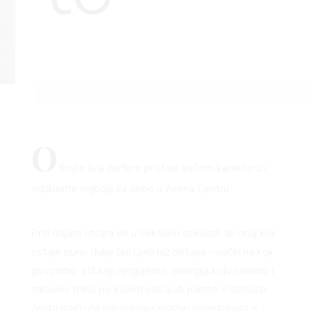
O
tkrijte koji parfem pristaje vašem karakteru i
odaberite najbolji za sebe u Arena Centru
Prvi dojam stvara se u nekoliko sekundi, ali onaj koji
ostaje puno dulje čini cijeli niz detalja – način na koji
govorimo, stil koji njegujemo, energija koju nosimo i,
naravno, miris po kojem nas ljudi pamte. Psiholozi
često ističu da mirisi imaju snažnu povezanost s