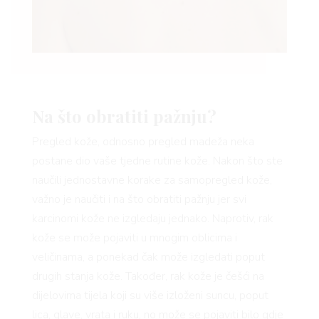
RIVATN
Na što obratiti pažnju?
Pregled kože, odnosno pregled madeža neka
postane dio vaše tjedne rutine kože. Nakon što ste
naučili jednostavne korake za samopregled kože,
važno je naučiti i na što obratiti pažnju jer svi
karcinomi kože ne izgledaju jednako. Naprotiv, rak
kože se može pojaviti u mnogim oblicima i
veličinama, a ponekad čak može izgledati poput
drugih stanja kože. Također, rak kože je češći na
dijelovima tijela koji su više izloženi suncu, poput
lica, glave, vrata i ruku, no može se pojaviti bilo gdje