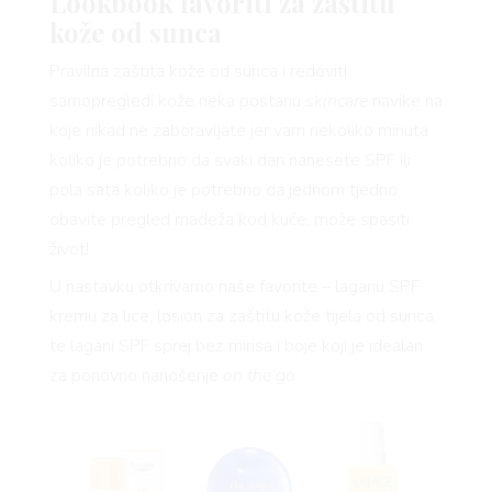
Lookbook favoriti za zaštitu
kože od sunca
Pravilna zaštita kože od sunca i redoviti
samopregledi kože neka postanu
skincare
navike na
koje nikad ne zaboravljate jer vam nekoliko minuta
koliko je potrebno da svaki dan nanesete SPF ili
pola sata koliko je potrebno da jednom tjedno
obavite pregled madeža kod kuće, može spasiti
život!
U nastavku otkrivamo naše favorite – laganu SPF
kremu za lice, losion za zaštitu kože tijela od sunca
te lagani SPF sprej bez mirisa i boje koji je idealan
za ponovno nanošenje
on the go
.