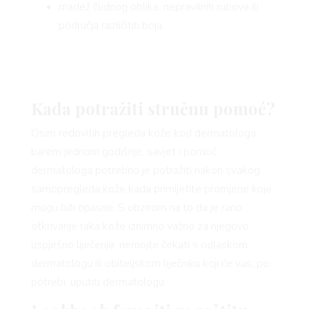
madež čudnog oblika, nepravilnih rubova ili
područja različitih boja
Kada potražiti stručnu pomoć?
Osim redovitih pregleda kože kod dermatologa
barem jednom godišnje, savjet i pomoć
dermatologa potrebno je potražiti nakon svakog
samopregleda kože kada primijetite promjene koje
mogu biti opasne. S obzirom na to da je rano
otkrivanje raka kože iznimno važno za njegovo
uspješno liječenje, nemojte čekati s odlaskom
dermatologu ili obiteljskom liječniku koji će vas, po
potrebi, uputiti dermatologu.