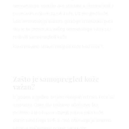
dermatologa, osobito ako spadate u skupinu ljudi s
povećanim rizikom za rak kože. Uz pregled kože
kod dermatologa jednom godišnje ili nekoliko puta
ako je to preporuka vašeg dermatologa, važni su i
redoviti samopregledi kože.
Kako pravilno obaviti pregled kože kod kuće?
VNICA
Zašto je samopregled kože
važan?
Iz godine u godinu, brojevi oboljelih od raka kože su
VO
u porastu. Osim što trebamo učiniti sve što
možemo kako bismo izbjegli pojavu raka kože
poput nanošenja SPF-a, rano otkrivanje je iznimno
važno u slučajevima pojave raka kože.