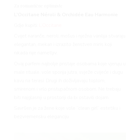
Za romantične optimiste
L’Occitane Néroli & Orchidée Eau Harmonie
Gdje kupiti:
L’Occitane
Cvijet naranče, neroli, mošus i nježna vanilija stvaraju
elegantan, mekan i izrazito ženstven miris koji
nikada nije nametljiv.
Ovaj parfem najbolje pristaje osobama koje vjeruju u
male rituale, vole sporija jutra, svježe cvijeće i dugu
kavu na terasi. Drugi ih doživljavaju toplom,
smirenom i vrlo pristupačnom osobom. Ne trebaju
biti najglasniji u prostoriji da bi ostavili dojam.
Savršen je za žene koje vole “clean girl” estetiku i
bezvremensku eleganciju.