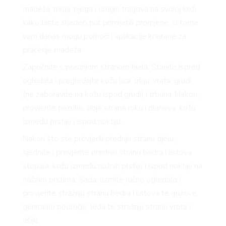
madeža, mrlja, pjega i drugih tragova na svojoj koži
kako biste sljedeći put primijetili promjene. U tome
FE
vam danas mogu pomoći i aplikacije kreirane za
praćenje madeža.
Započnite s prednjom stranom tijela. Stanite ispred
ogledala i pregledajte kožu lica, ušiju, vrata, grudi
(ne zaboravite na kožu ispod grudi) i trbuha. Nakon,
provjerite pazuhe, obje strane ruku i dlanova, kožu
između prstiju i ispod noktiju.
Nakon što ste provjerili prednju stranu tijelu,
AMA
sjednite i provjerite prednju stranu bedra i listova,
stopala, kožu između nožnih prstiju i ispod noktiju na
nožnim prstima. Sada, uzmite ručno ogledalo i
provjerite stražnju stranu bedra i listova te guzove,
genitalno područje, leđa te stražnju stranu vrata i
ušiju.