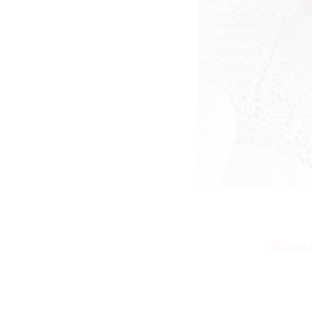
@janax