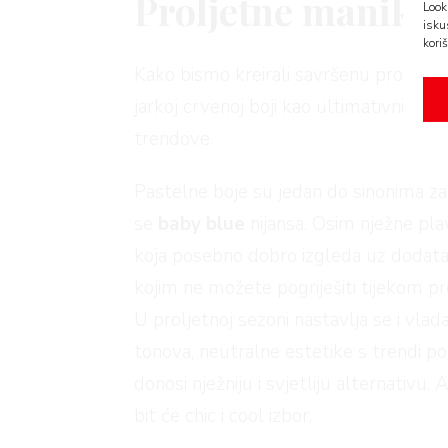
Proljetne manikur
Look
isku
koriš
Kako bismo kreirali savršenu proljetn
AMA
jarkoj crvenoj boji kao ultimativni klas
trendove.
Pastelne boje su jedan do sinonima z
se
baby blue
nijansa. Osim nježne pla
koja posebno dobro izgleda uz dodatak 
kojim ne možete pogriješiti tijekom pr
BOOK
U proljetnoj sezoni nastavlja se i vla
tonova, neutralne estetike s trendi p
donosi nježniju i svjetliju alternativu.
bit će chic i cool izbor.