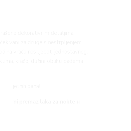
ukrašene dekorativnim detaljima,
neočekivani, za druge s nestrpljenjem
odina vraća nas ljepoti jednostavnog.
ima, kraćoj dužini, obliku badema i
i proljetnih dana!
ostavni premaz laka za nokte u