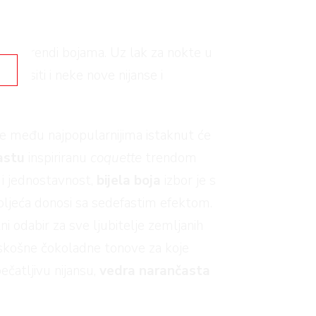
te u trendi bojama. Uz lak za nokte u
o nositi i neke nove nijanse i
ne među najpopularnijima istaknut će
astu
inspiriranu
coquette
trendom
 i jednostavnost,
bijela boja
izbor je s
proljeća donosi sa sedefastim efektom.
ni odabir za sve ljubitelje zemljanih
raskošne čokoladne tonove za koje
pečatljivu nijansu,
vedra narančasta