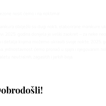
 sezone nosit ćemo i na noktima!
manikura obilježili su dugi nokti, elaborirane manikure 
ndovi. 2025. godina donijela je veliki zaokret – za neke 
a i detalja kojima možemo ukrasiti svoje nokte, 2025. g
 jednostavnost ćemo pronaći u sjajni i njegovanim nokt
etu neutralnih, zagasitih i jarkih boja.
u osvježenom izdanju koji će savršeni pristajati vedrin
l artom,
za prve proljetne manikure birat ćemo jedn
obrodošli!