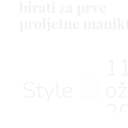
birati za prve
proljetne manik
VNICA
11
VO
Style
o
YLE
2