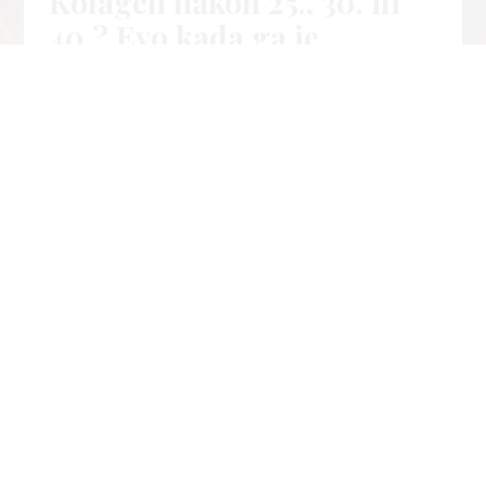
Kolagen nakon 25., 30. ili
40.? Evo kada ga je
najbolje početi uzimati
04. kol
Life
2026
Š
to je kolagen, kada ga počinjemo gubiti, koji su
prvi znakovi manjka i mogu li dodaci prehrani
pomoći?