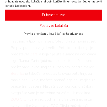
prihvaćate upotrebu kolačića i drugih korištenih tehnologija i želite nastaviti
koristiti Lookbook.hr.
AMA
Prihvaćam sve
Postavke kolačića
Pravila o korištenju kolačića
Pravila privatnosti
BOOK
Fascinacija ljubimcima se protegnula i u modni svijet.
Po prvi put smo vidjeli veliku Pets kolekciju koju je
predstavila
Zara,
a koja nije stala samo na ogrlicama
i igračkama. Zarini ljubimci su dobili fora džempere,
AGRAM
proštepane jakne, majice s uzorkom, hoodie majice.
Bershka
je također predstavila svoju pets liniju za
manje pse u kojoj možete pronaći ogrlice i majice za
pseće trendsetere. Najveći izbor ogrlica, igračaka i
svega što vam je potrebno za vaše ljubimce ima
RIVATNOSTI
ZOO City
koji je već godinama prva destinacija za
sve vlasnike životinja. U ZOO Cityju možete učiniti i