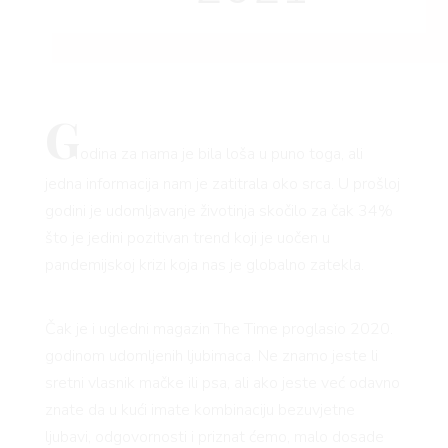
G
odina za nama je bila loša u puno toga, ali
jedna informacija nam je zatitrala oko srca. U prošloj
godini je udomljavanje životinja skočilo za čak 34%
što je jedini pozitivan trend koji je uočen u
pandemijskoj krizi koja nas je globalno zatekla.
Čak je i ugledni magazin The Time proglasio 2020.
godinom udomljenih ljubimaca. Ne znamo jeste li
sretni vlasnik mačke ili psa, ali ako jeste već odavno
znate da u kući imate kombinaciju bezuvjetne
ljubavi, odgovornosti i priznat ćemo, malo dosade