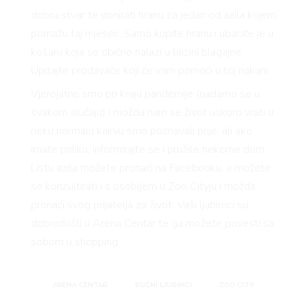
dobru stvar te donirati hranu za jedan od azila kojem
pomažu taj mjesec. Samo kupite hranu i ubacite je u
košaru koja se obično nalazi u blizini blagajne.
Upitajte prodavače koji će vam pomoći u toj nakani.
Vjerojatno smo pri kraju pandemije (nadamo se u
svakom slučaju) i možda nam se život uskoro vrati u
neku normalu kakvu smo poznavali prije, ali ako
imate priliku, informirajte se i pružite nekome dom.
Listu azila možete pronaći na Facebooku, a možete
se konzultirati i s osobljem u Zoo Cityju i možda
pronaći svog prijatelja za život. Vaši ljubimci su
dobrodošli u Arena Centar te ga možete povesti sa
sobom u shopping.
ARENA CENTAR
KUĆNI LJUBIMCI
ZOO CITY