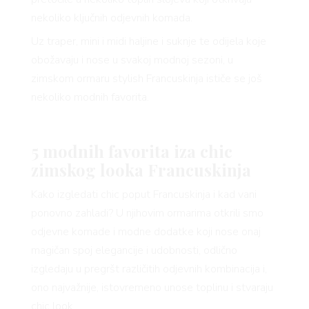
nekoliko ključnih odjevnih komada.
Uz traper, mini i midi haljine i suknje te odijela koje
obožavaju i nose u svakoj modnoj sezoni, u
zimskom ormaru stylish Francuskinja ističe se još
nekoliko modnih favorita.
5 modnih favorita iza chic
zimskog looka Francuskinja
Kako izgledati chic poput Francuskinja i kad vani
ponovno zahladi? U njihovim ormarima otkrili smo
odjevne komade i modne dodatke koji nose onaj
magičan spoj elegancije i udobnosti, odlično
izgledaju u pregršt različitih odjevnih kombinacija i,
ono najvažnije, istovremeno unose toplinu i stvaraju
chic look.