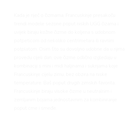
Kada je riječ o čizmama, Francuskinje presakoču
trendi modele sezone poput niskih UGG čizama i
uvijek biraju kožne čizme do koljena s udobnom
potpeticom od nekoliko centrimetara ili ravnim
potplatom. Osim što su dovoljno udobne da u njima
provedu cijeli dan, ove čizme odlično izgledaju u
kombinaciji s mini i midi haljinama i suknjama koje
Francuskinje cijelu zimu, bez obzira na niske
temperature. Baš poput drugih zimskih favorita,
Francuskinje biraju visoke čizme u neutralnim i
zemljanim bojama jednostavnim za kombiniranje
poput crne i smeđe.