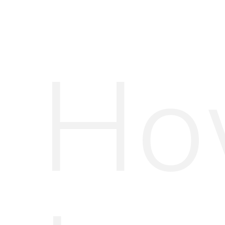
Ho
Mango
jakna;
De’llure
naušnice
Foto: Instagram
ARENA CENTAR
FRANCUSKI STIL
MODA
MODNI TRENDOVI
ŽENSKA MODA