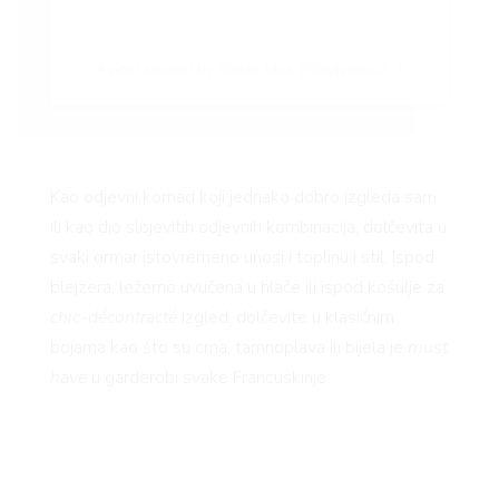
BO
A post shared by Sylvie Mus (@sylviemus_)
Kao odjevni komad koji jednako dobro izgleda sam
ili kao dio slojevitih odjevnih kombinacija, dolčevita u
svaki ormar istovremeno unosi i toplinu i stil. Ispod
blejzera, ležerno uvučena u hlače ili ispod košulje za
chic-décontracté
izgled, dolčevite u klasičnim
bojama kao što su crna, tamnoplava ili bijela je
must
have
u garderobi svake Francuskinje.