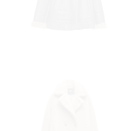
 T
 TI