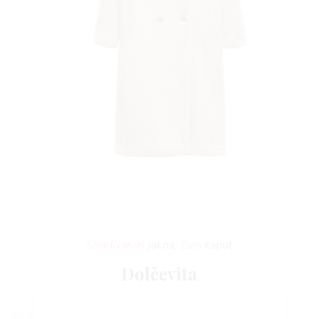
FE
Stradivarius
jakna;
Zara
kaput
Dolčevita