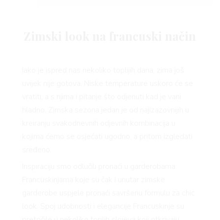
Zimski look na francuski način
Iako je ispred nas nekoliko toplijih dana, zima još
uvijek nije gotova. Niske temperature uskoro će se
vratiti, a s njima i pitanje što odjenuti kad je vani
hladno. Zimska sezona jedan je od najizazovnijih u
kreiranju svakodnevnih odjevnih kombinacija u
kojima ćemo se osjećati ugodno, a pritom izgledati
sređeno.
Inspiraciju smo odlučili pronaći u garderobama
Francuskinjama koje su čak i unutar zimske
garderobe uspjele pronaći savršenu formulu za chic
look. Spoj udobnosti i elegancije Francuskinje su
pretočile u nekoliko toplih slojeva koji otkrivaju