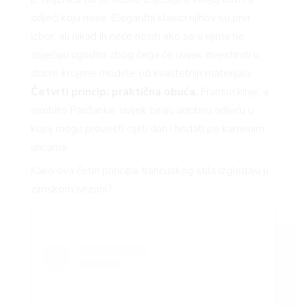
odjeći koju nose. Elegantni klasici njihov su prvi
izbor, ali nikad ih neće nositi ako se u njima ne
osjećaju ugodno zbog čega će uvijek investirati u
dobro krojene modele od kvalitetnih materijala.
Četvrti princip: praktična obuća.
Francuskinje, a
osobito Parižanke, uvijek biraju udobnu odjeću u
kojoj mogu provesti cijeli dan i hodati po kamenim
ulicama.
Kako ova četiri principa francuskog stila izgledaju u
zimskom sezoni?