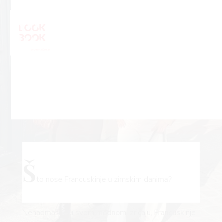
Š
to nose Francuskinje u zimskim danima?
Nenadmašne u svom modnom izričaju, Francuskinje