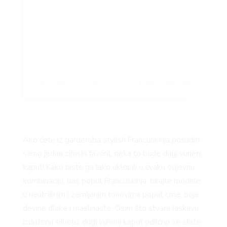
A post shared by Jeanne Damas (@jeannedamas)
Ako ćete iz garderoba stylish Francuskinja posuditi
samo jedan zimski favorit, neka to bude dugi vuneni
kaput! Kako biste ga lako uklopili u svaku odjevnu
kombinaciju, baš poput Francuskinja, birajte modele
u neutralnim i zemljanim tonovima poput crne, boje
devine dlake i maslinaste. Osim što stvara laskavu
izduženu siluetu, dugi vuneni kaput odlično se slaže