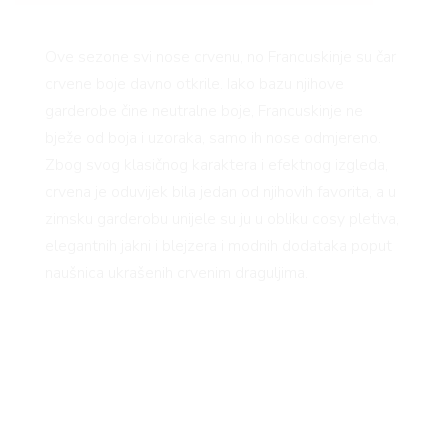
Ove sezone svi nose crvenu, no Francuskinje su čar
crvene boje davno otkrile. Iako bazu njihove
garderobe čine neutralne boje, Francuskinje ne
bježe od boja i uzoraka, samo ih nose odmjereno.
Zbog svog klasičnog karaktera i efektnog izgleda,
crvena je oduvijek bila jedan od njihovih favorita, a u
zimsku garderobu unijele su ju u obliku cosy pletiva,
elegantnih jakni i blejzera i modnih dodataka poput
naušnica ukrašenih crvenim draguljima.