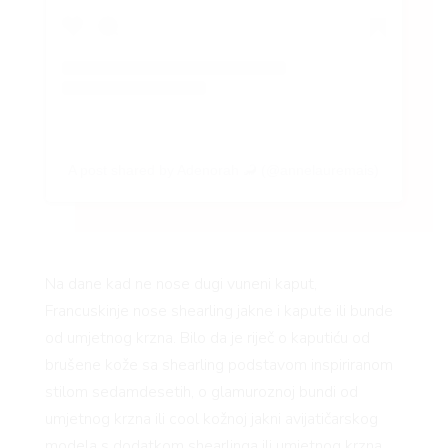
VN
VO
A post shared by Adenorah 🦂 (@annelauremais)
Na dane kad ne nose dugi vuneni kaput,
Francuskinje nose shearling jakne i kapute ili bunde
od umjetnog krzna. Bilo da je riječ o kaputiću od
brušene kože sa shearling podstavom inspiriranom
stilom sedamdesetih, o glamuroznoj bundi od
umjetnog krzna ili cool kožnoj jakni avijatičarskog
modela s dodatkom shearlinga ili umjetnog krzna,