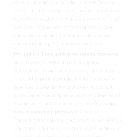
se oduvijek ističu kao najbolje odjevene žene na
svijetu. U čemu se krije tajna njihovog stila? Iako ga
najčešće opisujemo s četiri jednostavne riječi,
je ne
sais quoi
, francuski stil možemo opisati i u četiri
principa koje svi lako možemo usvojiti u svojoj
garderobi i prilagoditi svom modnom stilu.
Prvi princip:
Francuskinje ne slijede trendove.
Iako ih možemo vidjeti u trendi modelima,
Francuskinje ih uvijek nose na svoj prepoznatljivi
način.
Drugi princip: manje je više.
Po uzoru na
ženu koja je obilježila francusku modnu povijest,
Coco Chanel, Francuskinje uvijek teže odmjerenosti
u svojim odjevnim kombinacijama.
Treći princip:
spoj elegancije i udobnosti.
Ono što
Francuskinjama daje onu prepoznatljivu nonšalanciju
koju mnogi pokušavaju kopirati, ali rijetki uspijevaju,
je činjenica da se dobro osjećaju u svojoj koži i u