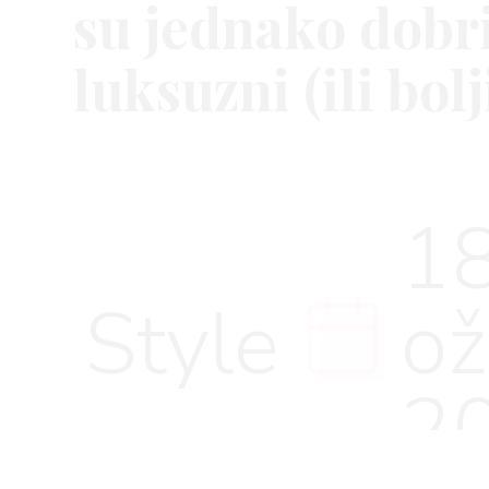
su jednako dobr
luksuzni (ili bolj
VNICA
18
VO
Style
o
YLE
2