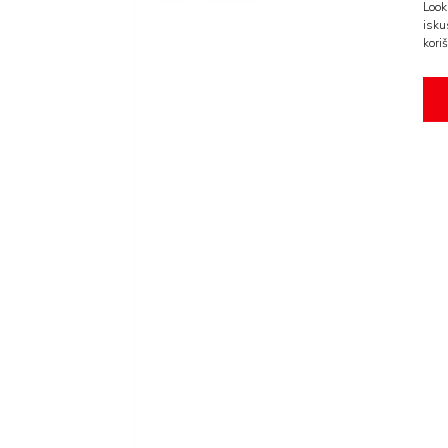
Look
isku
koriš
AMA
BOOK