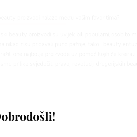
i beauty proizvodi nalaze među vašim favoritima?
jski beauty proizvodi su uvijek bili popularni, osobito
ma nikad nisu pridavali puno pažnje, tako i beauty entuz
ražili one najbolje proizvode uz pomoć kojih će kreirat
smo prilike svjedočiti pravoj revoluciji drogerijskih be
obrodošli!