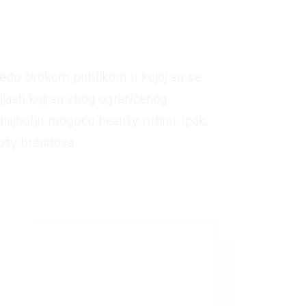
 među širokom publikom u kojoj su se
ijasti koji su zbog ograničenog
i najbolju moguću beauty rutinu. Ipak,
auty brendova.