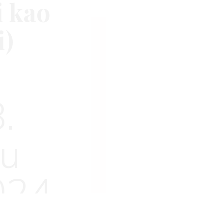
i kao
i)
.
žu
024