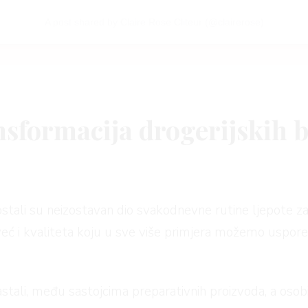
A post shared by Claire Rose Cliteur (@clairerose)
ansformacija drogerijskih 
ostali su neizostavan dio svakodnevne rutine ljepote za 
, već i kvaliteta koju u sve više primjera možemo uspo
tali, među sastojcima preparativnih proizvoda, a osobi