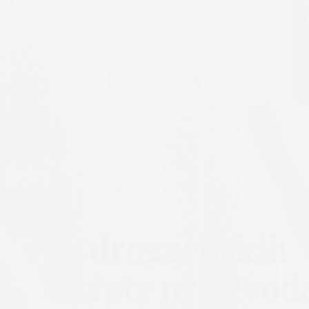
10 drogerijskih
beauty proizvoda