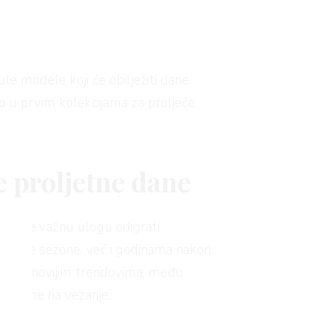
le modele koji će obilježiti dane
to u prvim kolekcijama za proljeće
e proljetne dane
ojoj će važnu ulogu odigrati
oljetne sezone, već i godinama nakon.
nih najnovijim trendovima, među
 čizme na vezanje.