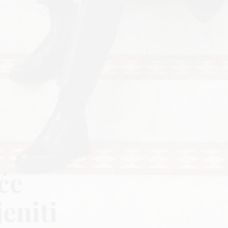
će
eniti