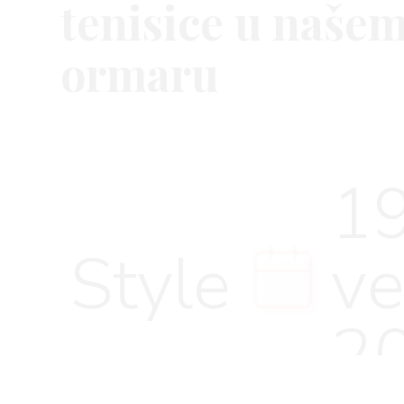
tenisice u naše
ormaru
VNICA
19
VO
Style
ve
YLE
2