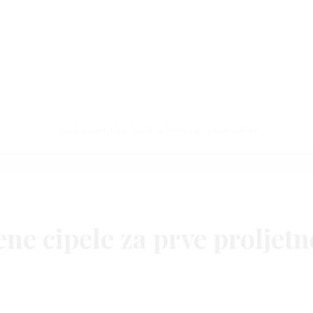
A post shared by Jessica Skye (@_jessicaskye)
ne cipele za prve proljet