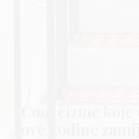
Cool čizme koje 
ove godine zamij