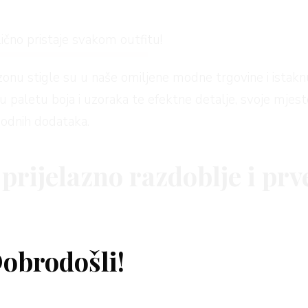
ično pristaje svakom outfitu!
onu stigle su u naše omiljene modne trgovine i istaknu
u paletu boja i uzoraka te efektne detalje, svoje mjes
modnih dodataka.
prijelazno razdoblje i prv
nas na razmišljanje i planiranje proljetne garderobe u k
emo nositi ne samo na prijelazu sezona i na početku pr
obrodošli!
vlačne modne klasike i nekoliko odjevnih komada oboje
utku možemo dodati u svoju garderobu istaknule su se