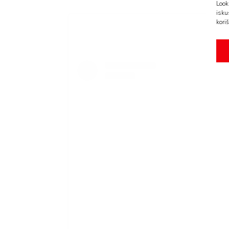
Look
isku
koriš
AMA
BOOK