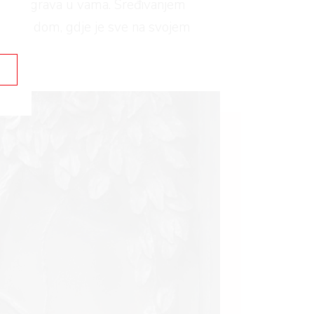
 se odigrava u vama. Sređivanjem
uredan dom, gdje je sve na svojem