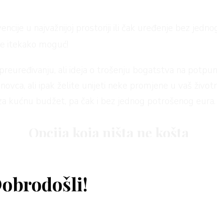
vencije u najvažnijoj prostoriji ili čak uređenje bez jed
e itekako moguć!
reuređivanju, ali ideja o trošenju bogatstva na potpu
novca, ali ipak želite unijeti neke promjene u vaš životn
a kućnu budžet, pa čak i bez jednog potrošenog eura.
Opcija koja ništa ne košta
i – to ne košta ništa. Ne morate nužno biti minimalist, al
u ormarima godinama skupljate odjeću ‘za po doma’, ‘ak
obrodošli!
 stvaraju ustajalu energiju i s vremenom naše domove pr
koje upotrebljavate i volite, dom će vam biti pretrpa