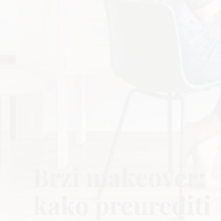
Brzi makeover:
kako preurediti