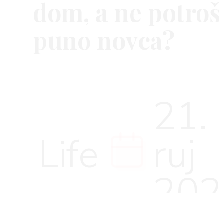
dom, a ne potroš
puno novca?
VNICA
21.
VO
Life
ruj
YLE
20