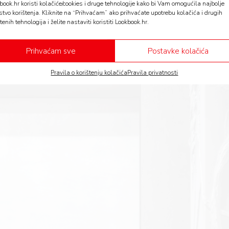
ći kad vam trebaju. Vaš dom izvanjski odražava ono što
book.hr koristi kolačiće/cookies i druge tehnologije kako bi Vam omogućila najbolje
stvo korištenja. Kliknite na “Prihvaćam” ako prihvaćate upotrebu kolačića i drugih
nutarnji ‘red’. No važno je napomenuti da i pretjerano 
tenih tehnologija i želite nastaviti koristiti Lookbook.hr.
oblem kao i mjesto koje je posve neuredno.
Prihvaćam sve
Postavke kolačića
Pravila o korištenju kolačića
Pravila privatnosti