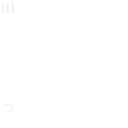
iti
23