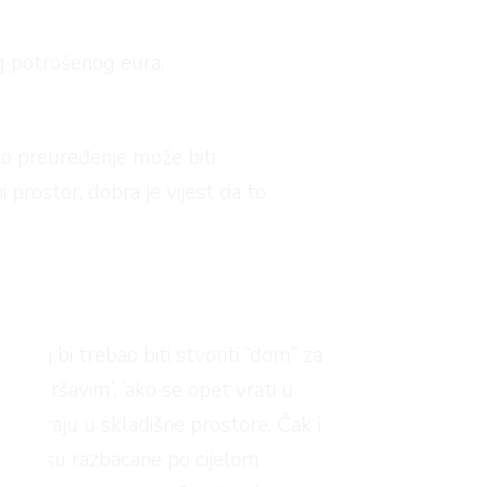
nog potrošenog eura,
no preuređenje može biti
i prostor, dobra je vijest da to
i cilj bi trebao biti stvoriti “dom” za
o smršavim’, ‘ako se opet vrati u
etvaraju u skladišne prostore. Čak i
n ako su razbacane po cijelom