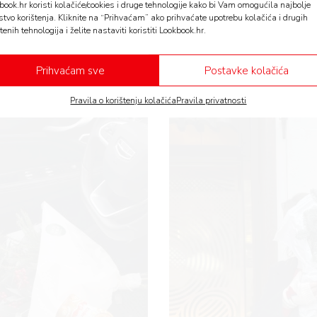
book.hr koristi kolačiće/cookies i druge tehnologije kako bi Vam omogućila najbolje
ljem božićnom poklonu,
božićnog shopping vodiča s pri
stvo korištenja. Kliknite na “Prihvaćam” ako prihvaćate upotrebu kolačića i drugih
tenih tehnologija i želite nastaviti koristiti Lookbook.hr.
rtnera ili partnericu
i
ideja što pokloniti muškarcima
,
nji trenutak!
Prihvaćam sve
Postavke kolačića
Pravila o korištenju kolačića
Pravila privatnosti