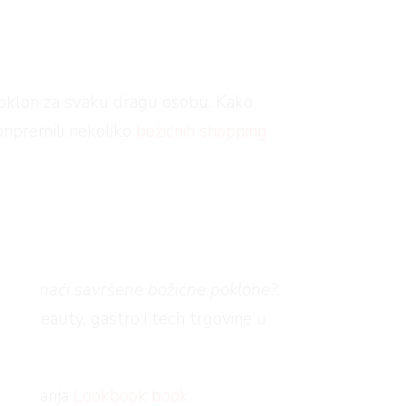
 poklon za svaku dragu osobu. Kako
pripremili nekoliko
božićnih shopping
e pronaći savršene božićne poklone?
.
e, beauty, gastro i tech trgovine u
og izdanja
Lookbook book