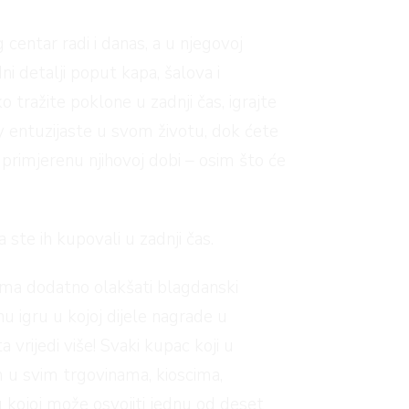
 centar radi i danas, a u njegovoj
ni detalji poput kapa, šalova i
o tražite poklone u zadnji čas, igrajte
y entuzijaste u svom životu, dok ćete
u primjerenu njihovoj dobi – osim što će
 ste ih kupovali u zadnji čas.
vima dodatno olakšati blagdanski
 igru u kojoj dijele nagrade u
vrijedi više! Svaki kupac koji u
m u svim trgovinama, kioscima,
u kojoj može osvojiti jednu od deset