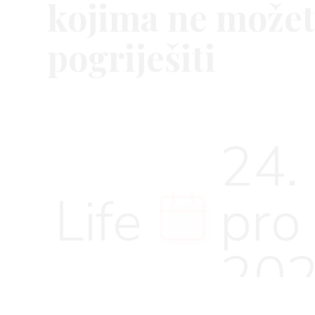
kojima ne može
pogriješiti
VNICA
24.
VO
Life
pro
YLE
20