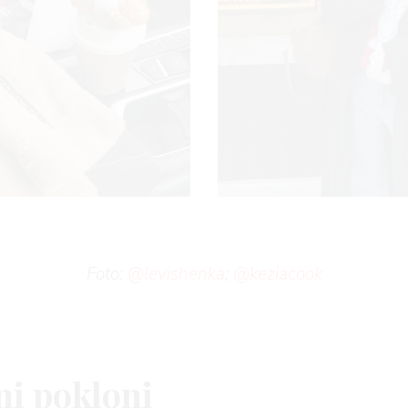
I
Foto:
@levishenka
;
@keziacook
ni pokloni