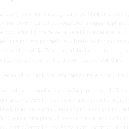
za zadnji tren, nema razloga za brigu. Omiljeni shopping
avršeni poklon za baš svakoga. Dobra knjiga i topli mod
pogriješiti i kojima će se razveseliti sve generacije. Ak
jegu ne možete pogriješiti ako birate poklon za beaut
 vrhunskih delicija. Za klince, odaberite društvenu igr
uper zabava za cijelu obitelj tijekom blagdanskih dana.
edan od ovih poklona, vaši najdraži neće ni naslutiti da
tercard ove su godine (sve do 24. prosinca) odlučili s
ganizirali ADVENT+, tradicionalnu blagdansku nagradnu
Mastercard karticama u Arena Centru ove godine zaista 
ši 50 eura ili više plaćajući svojom Mastercard kartico
lopu Arena Centra i Arena Parka ulazi u nagradnu igru 