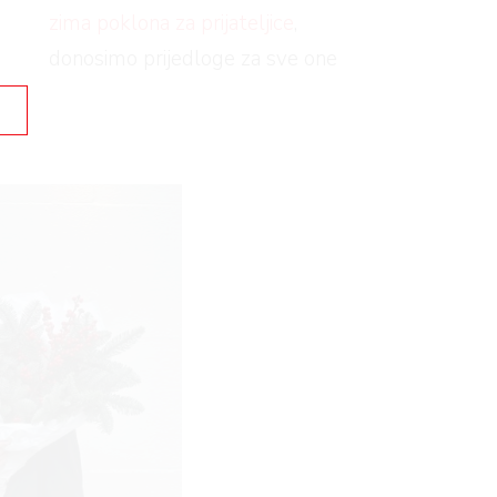
jedlozima poklona za prijateljice
,
 danas donosimo prijedloge za sve one