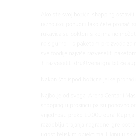
Ako ste svoj božićni shopping ostavili 
raznolikoj ponuditi lako ćete pronaći s
rukavica su pokloni s kojima ne možete 
na sigurno – s paketom proizvoda za n
sve foodije najviše razveseliti paketom
ih razveseliti, društvena igra bit će s
Nakon što ispod božićne jelke pronađu j
Najbolje od svega, Arena Centar i Mas
shopping u prosincu pa su ponovno or
vrijednosti preko 10.000 eura! Kupnja 
razdoblju trajanja nagradne igre potro
ugostiteljskim objektima ili kinu u sk