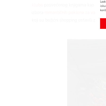
Look
kluba
posvećenog knjigama kao najbo
isku
koriš
izbora
romantičnih poklona za vašeg pa
koji su božićni shopping ostavili za zad
AMA
BOOK