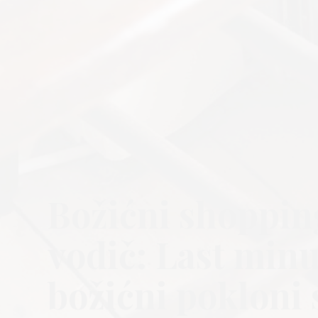
Božićni shoppin
vodič: Last minu
božićni pokloni 