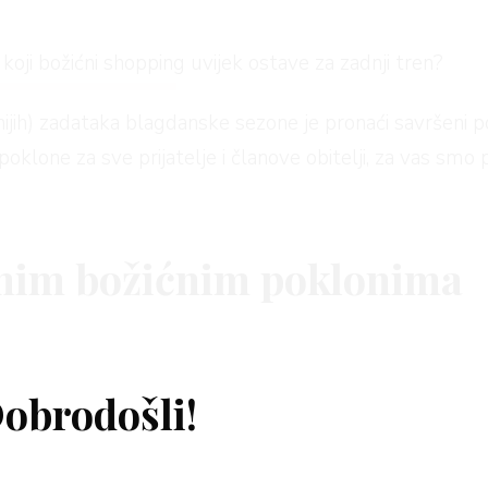
koji božićni shopping uvijek ostave za zadnji tren?
nijih) zadataka blagdanske sezone je pronaći savršeni
lone za sve prijatelje i članove obitelji, za vas smo 
enim božićnim poklonima
itanja –
Kako pronaći savršene božićne poklone?
i
Gdj
nostavan – Arena Centar na jednom mjestu okuplja modn
obrodošli!
ajdraži mogu poželjeti.
m u našim božićnim shopping vodičima! Nakon posebn