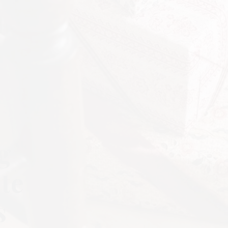
g
te
s