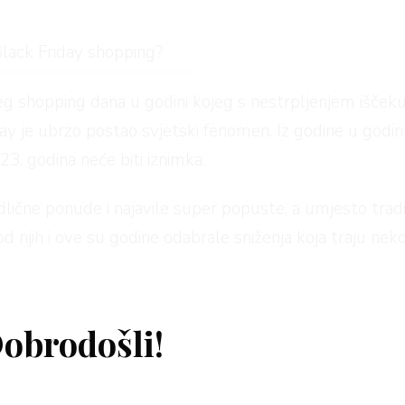
Black Friday shopping?
g shopping dana u godini kojeg s nestrpljenjem iščekuje
day je ubrzo postao svjetski fenomen. Iz godine u godinu
23. godina neće biti iznimka.
dlične ponude i najavile super popuste, a umjesto tradi
njih i ove su godine odabrale sniženja koja traju neko
ay shopping.
ping može početi
obrodošli!
day popuste i ponude, sve što vam treba je jednostavna