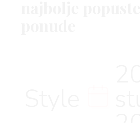
najbolje popuste
ponude
VNICA
20
VO
Style
st
YLE
2