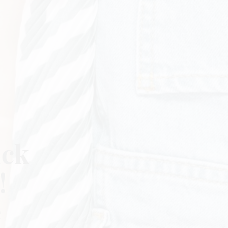
ack
!
e