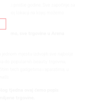
otkrili prošle godine. Sve započinje sa
vršenoj lokaciji na kojoj možemo
o želimo, sve trgovine u Arena
 jednom mjestu izdvojiti sve najbolje
a do popularnih beauty trgovina,
ičitim tech gadgetima i aparatima, u
ašli.
jelog tjedna ovaj ćemo popis
miljene trgovine.