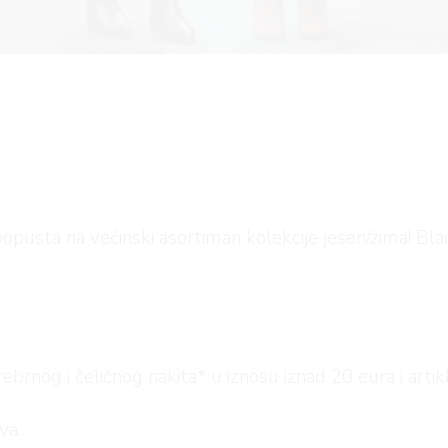
pusta na većinski asortiman kolekcije jesen/zima! Bl
brnog i čeličnog nakita* u iznosu iznad 20 eura i artik
va.