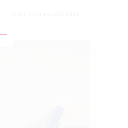
jihovu njegu treba jest pokoja kap