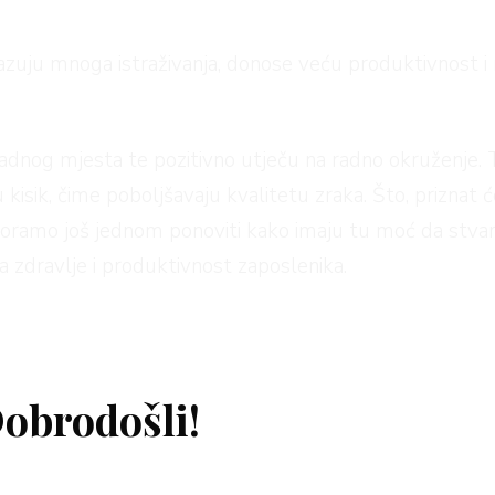
kazuju mnoga istraživanja, donose veću produktivnost 
adnog mjesta te pozitivno utječu na radno okruženje. To
ju kisik, čime poboljšavaju kvalitetu zraka. Što, priznat
moramo još jednom ponoviti kako imaju tu moć da stvare
na zdravlje i produktivnost zaposlenika.
da su djelatnici 15% produktivniji u uredima u kojima su
r. Osim toga, biljke unose prirodne boje u često mono
, čini čuda.
obrodošli!
žnije je da su jednostavne za njegu kako bi mogle preži
tlost i toplina minimalni su uvjeti koji moraju biti zadov