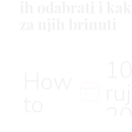
ih odabrati i kak
za njih brinuti
VNICA
10
VO
How
ruj
to
YLE
2