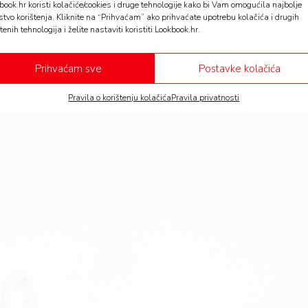
book.hr koristi kolačiće/cookies i druge tehnologije kako bi Vam omogućila najbolje
stvo korištenja. Kliknite na “Prihvaćam” ako prihvaćate upotrebu kolačića i drugih
tenih tehnologija i želite nastaviti koristiti Lookbook.hr.
op 5 s kojima sigurno nećete pogriješiti. A sve što za n
Prihvaćam sve
Postavke kolačića
Pravila o korištenju kolačića
Pravila privatnosti