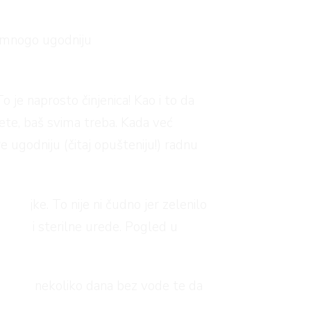
i mnogo ugodniju
 je naprosto činjenica! Kao i to da
 ćete, baš svima treba. Kada već
 ugodniju (čitaj opušteniju!) radnu
 biljke. To nije ni čudno jer zelenilo
tone i sterilne urede. Pogled u
vjeti i nekoliko dana bez vode te da
oljeni.