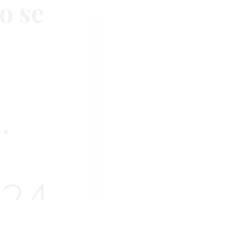
o se
.
024